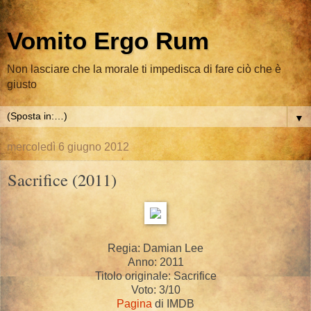
Vomito Ergo Rum
Non lasciare che la morale ti impedisca di fare ciò che è
giusto
▼
mercoledì 6 giugno 2012
Sacrifice (2011)
Regia: Damian Lee
Anno: 2011
Titolo originale: Sacrifice
Voto: 3/10
Pagina
di IMDB