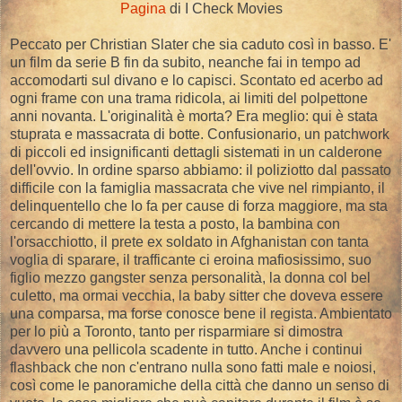
Pagina
di I Check Movies
Peccato per Christian Slater che sia caduto così in basso. E'
un film da serie B fin da subito, neanche fai in tempo ad
accomodarti sul divano e lo capisci. Scontato ed acerbo ad
ogni frame con una trama ridicola, ai limiti del polpettone
anni novanta. L'originalità è morta? Era meglio: qui è stata
stuprata e massacrata di botte. Confusionario, un patchwork
di piccoli ed insignificanti dettagli sistemati in un calderone
dell'ovvio. In ordine sparso abbiamo: il poliziotto dal passato
difficile con la famiglia massacrata che vive nel rimpianto, il
delinquentello che lo fa per cause di forza maggiore, ma sta
cercando di mettere la testa a posto, la bambina con
l'orsacchiotto, il prete ex soldato in Afghanistan con tanta
voglia di sparare, il trafficante ci eroina mafiosissimo, suo
figlio mezzo gangster senza personalità, la donna col bel
culetto, ma ormai vecchia, la baby sitter che doveva essere
una comparsa, ma forse conosce bene il regista. Ambientato
per lo più a Toronto, tanto per risparmiare si dimostra
davvero una pellicola scadente in tutto. Anche i continui
flashback che non c'entrano nulla sono fatti male e noiosi,
così come le panoramiche della città che danno un senso di