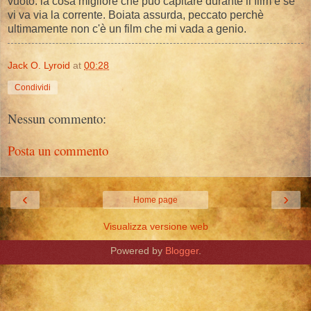
vuoto. la cosa migliore che può capitare durante il film è se
vi va via la corrente. Boiata assurda, peccato perchè
ultimamente non c'è un film che mi vada a genio.
Jack O. Lyroid
at
00:28
Condividi
Nessun commento:
Posta un commento
‹
›
Home page
Visualizza versione web
Powered by
Blogger
.