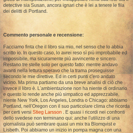
detective sia Susan, ancora ignari che è lei a tenere le fila
dei delitti di Portland.
Commento personale e recensione:
Facciamo finta che il libro sia mio, nel senso che lo abbia
scritto io. In questo caso, lo avrei reso sì più improbabile ed
impossibile, ma sicuramente più avvincente e sincero.
Restano tre stelle solo per questo fatto: mentre andavo
avanti nella lettura speravo che la trama proseguisse
secondo le mie direttive. Ed in certi punti c'ero andato
vicino. Ma prima partiamo da una breve analisi di ciò che
invece il libro è. L'ambientazione non ha niente di ordinario
e questo lo rende anche più simpatico ed apprezzabile.
niente New York, Los Angeles, Londra o Chicago: abbiamo
Portland, nell'Oregon con il suo particolare clima che ricorda
per certi versi
Stieg Larsson
. E quasi i ricordi nei confronti
dello svedese non terminano qui: anche l'utilizzo di una
giornalista può sembrare quasi un mix tra Blomqvist e
Lisbeth. Poi abbiamo un inizio in pompa magna con una