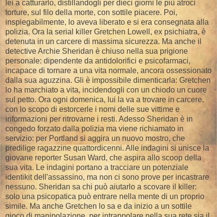
lei a catturarlo, distillandogli per dieci giorni le più atroci
torture, sul filo della morte, con sottile piacere. Poi,
inspiegabilmente, lo aveva liberato e si era consegnata alla
polizia. Ora la serial killer Gretchen Lowell, ex psichiatra, è
detenuta in un carcere di massima sicurezza. Ma anche il
detective Archie Sheridan è chiuso nella sua prigione
personale: dipendente da antidolorifici e psicofarmaci,
incapace di tornare a una vita normale, ancora ossessionato
dalla sua aguzzina. Gli è impossibile dimenticarla: Gretchen
lo ha marchiato a vita, incidendogli con un chiodo un cuore
sul petto. Ora ogni domenica, lui la va a trovare in carcere,
con lo scopo di estorcerle i nomi delle sue vittime e
informazioni per ritrovarne i resti. Adesso Sheridan è in
congedo forzato dalla polizia ma viene richiamato in
servizio: per Portland si aggira un nuovo mostro, che
predilige ragazzine quattordicenni. Alle indagini si unisce la
giovane reporter Susan Ward, che aspira allo scoop della
sua vita. Le indagini portano a tracciare un potenziale
identikit dell'assassino, ma non ci sono prove per incastrare
nessuno. Sheridan sa chi può aiutarlo a scovare il killer:
solo una psicopatica può entrare nella mente di un proprio
simile. Ma anche Gretchen lo sa e da inizio a un sottile
gioco di manipolazione, per intrappolare nella sua rete sia il