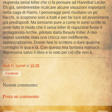
stupenda serial killer che ci fa pensare ad Hannibal Lecter.
Eh già, sembrerebbe ricalcare alcune situazioni importanti
della saga di Harris. I personaggi però risultano un po'
fiacchi, si scoprono solo a tratti e per far luce ad avvenimenti
già predisposti. Ma torniamo pure a come lo avrei scritto io:
avrei fatto in modo che il serial killer di ragazzine fosse il
protagonista Archie, pilotato dalla Beauty Killer. A mio
avviso sarebbe stata una chicca non indifferente,
apprezzatissima. Dovrei fare lo scrittore o dare qualche
consiglio in qua e là. Con questa mia fantasia maniaco
depressiva salvo il libro e lo voto per ciò che non è.
Jack O. Lyroid
at
10:38
Condividi
Nessun commento:
Posta un commento