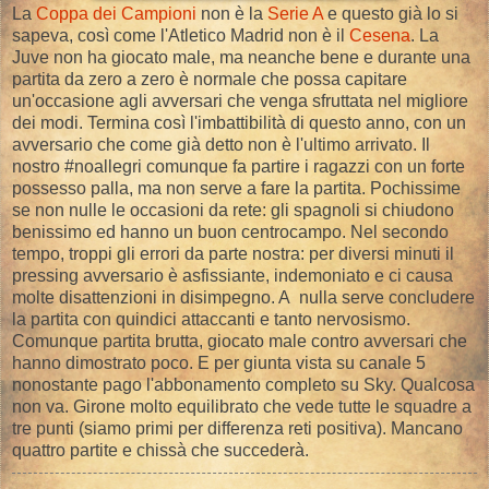
La
Coppa dei Campioni
non è la
Serie A
e questo già lo si
sapeva, così come l'Atletico Madrid non è il
Cesena
. La
Juve non ha giocato male, ma neanche bene e durante una
partita da zero a zero è normale che possa capitare
un'occasione agli avversari che venga sfruttata nel migliore
dei modi. Termina così l'imbattibilità di questo anno, con un
avversario che come già detto non è l'ultimo arrivato. Il
nostro #noallegri comunque fa partire i ragazzi con un forte
possesso palla, ma non serve a fare la partita. Pochissime
se non nulle le occasioni da rete: gli spagnoli si chiudono
benissimo ed hanno un buon centrocampo. Nel secondo
tempo, troppi gli errori da parte nostra: per diversi minuti il
pressing avversario è asfissiante, indemoniato e ci causa
molte disattenzioni in disimpegno. A nulla serve concludere
la partita con quindici attaccanti e tanto nervosismo.
Comunque partita brutta, giocato male contro avversari che
hanno dimostrato poco. E per giunta vista su canale 5
nonostante pago l'abbonamento completo su Sky. Qualcosa
non va. Girone molto equilibrato che vede tutte le squadre a
tre punti (siamo primi per differenza reti positiva). Mancano
quattro partite e chissà che succederà.