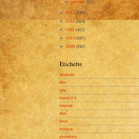
►
gennaio
(31)
►
2013
(389)
►
2012
(424)
►
2011
(411)
►
2010
(387)
►
2009
(282)
Etichette
Android
film
gita
home 2.0
internet
libri
linux
musica
piombino