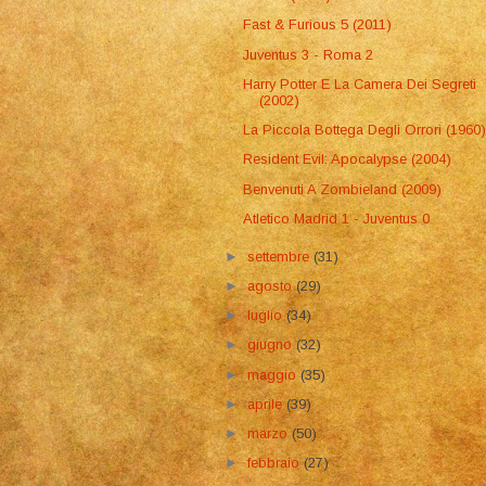
Fast & Furious 5 (2011)
Juventus 3 - Roma 2
Harry Potter E La Camera Dei Segreti
(2002)
La Piccola Bottega Degli Orrori (1960
Resident Evil: Apocalypse (2004)
Benvenuti A Zombieland (2009)
Atletico Madrid 1 - Juventus 0
►
settembre
(31)
►
agosto
(29)
►
luglio
(34)
►
giugno
(32)
►
maggio
(35)
►
aprile
(39)
►
marzo
(50)
►
febbraio
(27)