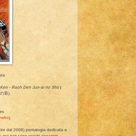
ura
 Ken - Raoh Den Jun-ai no Sho
(
の章
)
ies
netto
)
artire dal 2008) pentalogia dedicata a
ale, ma non sono vecchi spezzoni