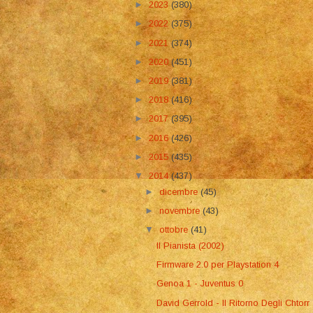
►
2023
(380)
►
2022
(375)
►
2021
(374)
►
2020
(451)
►
2019
(381)
►
2018
(416)
►
2017
(395)
►
2016
(426)
►
2015
(435)
▼
2014
(437)
►
dicembre
(45)
►
novembre
(43)
▼
ottobre
(41)
Il Pianista (2002)
Firmware 2.0 per Playstation 4
Genoa 1 - Juventus 0
David Gerrold - Il Ritorno Degli Chtorr