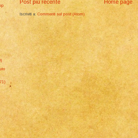
Post più recente
Home page
pop
Iscriviti a:
Commenti sul post (Atom)
0)
uto
971)