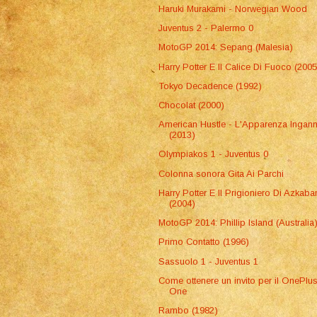
Haruki Murakami - Norwegian Wood
Juventus 2 - Palermo 0
MotoGP 2014: Sepang (Malesia)
Harry Potter E Il Calice Di Fuoco (2005
Tokyo Decadence (1992)
Chocolat (2000)
American Hustle - L'Apparenza Ingan
(2013)
Olympiakos 1 - Juventus 0
Colonna sonora Gita Ai Parchi
Harry Potter E Il Prigioniero Di Azkaba
(2004)
MotoGP 2014: Phillip Island (Australia
Primo Contatto (1996)
Sassuolo 1 - Juventus 1
Come ottenere un invito per il OnePlu
One
Rambo (1982)