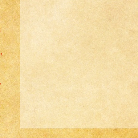
)
na
n
)
s