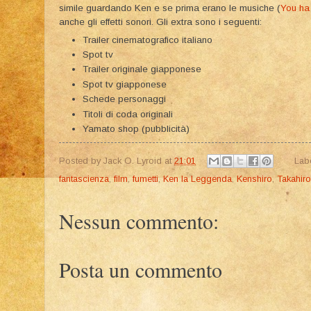
simile guardando Ken e se prima erano le musiche (
You ha
anche gli effetti sonori. Gli extra sono i seguenti:
Trailer cinematografico italiano
Spot tv
Trailer originale giapponese
Spot tv giapponese
Schede personaggi
Titoli di coda originali
Yamato shop (pubblicità)
Posted by
Jack O. Lyroid
at
21:01
Lab
fantascienza
,
film
,
fumetti
,
Ken la Leggenda
,
Kenshiro
,
Takahir
Nessun commento:
Posta un commento