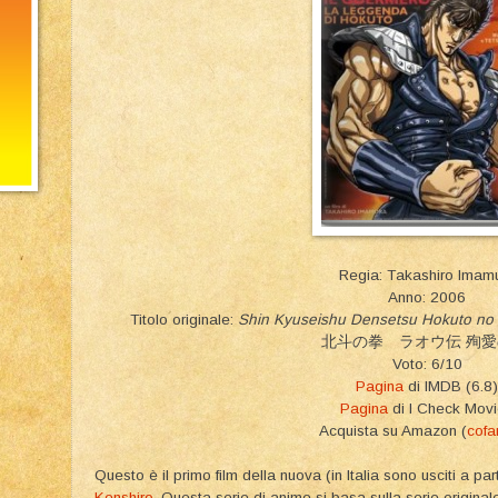
Regia: Takashiro Imam
Anno: 2006
Titolo originale:
Shin Kyuseishu Densetsu Hokuto no
北斗の拳 ラオウ伝 殉愛
Voto: 6/10
Pagina
di IMDB (6.8)
Pagina
di I Check Mov
Acquista su Amazon (
cofa
Questo è il primo film della nuova (in Italia sono usciti a p
Kenshiro
. Questa serie di anime si basa sulla serie origin