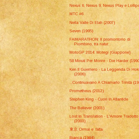
Nexus 6, Nexus 9, Nexus Play e Lolli
MTC #6
Nella Valle Di Elah (2007)
Seven (1995)
FAIMARATHON: Il promontorio di
Piombino, tra natur...
MotoGP 2014: Motegi (Giappone)
58 Minuti Per Morire - Die Harder (199
Ken Il Guerriero - La Leggenda Di Hok
(2006)
...Continuavano A Chiamarlo Trinità (1
Prometheus (2012)
Stephen King - Cuori In Atlantide
The Believer (2001)
Lost In Translation - L'Amore Tradotto
(2003)
東京 Ormai e’ fatta
Bianca (1984)