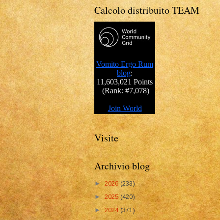
Calcolo distribuito TEAM
Visite
Archivio blog
►
2026
(233)
►
2025
(420)
►
2024
(371)