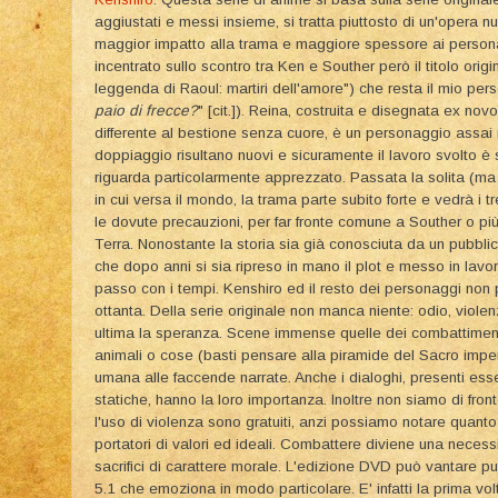
aggiustati e messi insieme, si tratta piuttosto di un'opera n
maggior impatto alla trama e maggiore spessore ai person
incentrato sullo scontro tra Ken e Souther però il titolo origi
leggenda di Raoul: martiri dell'amore") che resta il mio pers
paio di frecce?
" [cit.]). Reina, costruita e disegnata ex n
differente al bestione senza cuore, è un personaggio assai ri
doppiaggio risultano nuovi e sicuramente il lavoro svolto è
riguarda particolarmente apprezzato. Passata la solita (ma 
in cui versa il mondo, la trama parte subito forte e vedrà i tr
le dovute precauzioni, per far fronte comune a Souther o più
Terra. Nonostante la storia sia già conosciuta da un pubbli
che dopo anni si sia ripreso in mano il plot e messo in lav
passo con i tempi. Kenshiro ed il resto dei personaggi non p
ottanta. Della serie originale non manca niente: odio, viole
ultima la speranza. Scene immense quelle dei combattimenti 
animali o cose (basti pensare alla piramide del Sacro impe
umana alle faccende narrate. Anche i dialoghi, presenti es
statiche, hanno la loro importanza. Inoltre non siamo di front
l'uso di violenza sono gratuiti, anzi possiamo notare quanto 
portatori di valori ed ideali. Combattere diviene una neces
sacrifici di carattere morale. L'edizione DVD può vantare p
5.1 che emoziona in modo particolare. E' infatti la prima v