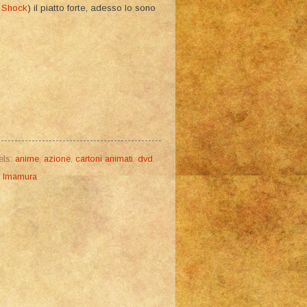
 Shock
) il piatto forte, adesso lo sono
els:
anime
,
azione
,
cartoni animati
,
dvd
,
o Imamura