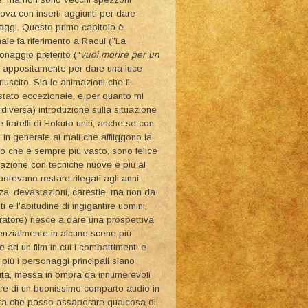
uova con inserti aggiunti per dare
aggi. Questo primo capitolo è
nale fa riferimento a Raoul ("La
onaggio preferito ("
vuoi morire per un
ovo appositamente per dare una luce
uscito. Sia le animazioni che il
 stato eccezionale, e per quanto mi
diversa) introduzione sulla situazione
e fratelli di Hokuto uniti, anche se con
 in generale ai mali che affliggono la
co che è sempre più vasto, sono felice
orazione con tecniche nuove e più al
otevano restare rilegati agli anni
nza, devastazioni, carestie, ma non da
e l'abitudine di ingigantire uomini,
ratore) riesce a dare una prospettiva
senzialmente in alcune scene più
e ad un film in cui i combattimenti e
più i personaggi principali siano
sità, messa in ombra da innumerevoli
ure di un buonissimo comparto audio in
olta che posso assaporare qualcosa di