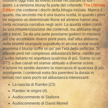
risultano oggi frasi ad effetto innate nel parlare di tutti i
giorni. La versione bluray fa parte del cofanetto
The Ultimate
Edition
che contiene i dischi della trilogia iniziale. Manca il
quarto, ma secondo me è una buona scelta, in quanto i primi
tre seguono un determinato filone ed almeno hanno una
certa vicinanza narrativa negli anni. La qualità video conta
su una rimasterizzazione dei contenuti, ma abbiamo degli
alti e bassi. Se da una parte possiamo goderci in maniera
più che accettabile diversi primi piani, dall’altra abbiamo
delle enormi sbavature soprattutto in alcune scene scure.
Insomma il bluray soffre un po’ per l’età della pellicola. Si
difende però nel complesso abbastanza bene, mentre per
l’audio italiano mi aspettava qualcosa di più. Siamo su un
DTS a due canali ed oramai abituato a diverse scene
d’azione ho sentito davvero la mancanza di qualcosa di più
avvolgente. I contenuti extra (tra parentesi la durata in
minuti) non sono pochi ed abbastanza interessanti:
La nascita di Rambo (23)
Rambo: le origini (4)
Audiocommento di Stallone
Audiocommento di David Morrell