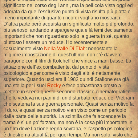
significato nel corso degli anni, ma la pellicola vista oggi ed
adorata da quell’esclusivo punto di vista risulta più piatta e
meno importante di quanto i ricordi vogliano mostrarci.
D’altra parte però acquista un significato molto più profondo,
più serioso, andando a spargere qua e là temi decisamente
importanti che non riguardano solo la guerra in sè, quanto
piuttosto l’essere un reduce. Ho recentemente e
casualmente visto
Nella Valle Di Elah
: nonostante la
migliore impostazione di quest’ultimo, non c’è davvero
paragone con il film di Kotcheff che vince a mani basse. La
situazione dell’ex combattente, dal punto di vista
psicologico e per come è visto dagli altri è nettamente
superiore. Quando uscì era il 1982 quindi Stallone era già
una stella per i suoi
Rocky
e fece abbastanza presto a
mettere in scena questo secondo classico cinematografico
che lo vedeva nei panni di un disturbato reduce del Vietnam
che scatena la sua guerra personale. Quasi senza motivo fa
il duro, e quasi senza motivo vien visto come un pericolo
dalla parte delle autorità. La scintilla che fa accendere la
trama è sì un po’ forzata, ma non è la cosa più importante in
un film dove l’azione regna sovrana, e l’aspetto psicologico
è di estrema attualità per quei tempi. Ma non solo, visto che