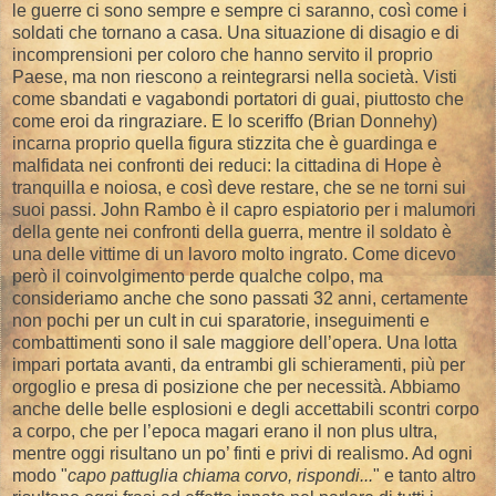
le guerre ci sono sempre e sempre ci saranno, così come i
soldati che tornano a casa. Una situazione di disagio e di
incomprensioni per coloro che hanno servito il proprio
Paese, ma non riescono a reintegrarsi nella società. Visti
come sbandati e vagabondi portatori di guai, piuttosto che
come eroi da ringraziare. E lo sceriffo (Brian Donnehy)
incarna proprio quella figura stizzita che è guardinga e
malfidata nei confronti dei reduci: la cittadina di Hope è
tranquilla e noiosa, e così deve restare, che se ne torni sui
suoi passi. John Rambo è il capro espiatorio per i malumori
della gente nei confronti della guerra, mentre il soldato è
una delle vittime di un lavoro molto ingrato. Come dicevo
però il coinvolgimento perde qualche colpo, ma
consideriamo anche che sono passati 32 anni, certamente
non pochi per un cult in cui sparatorie, inseguimenti e
combattimenti sono il sale maggiore dell’opera. Una lotta
impari portata avanti, da entrambi gli schieramenti, più per
orgoglio e presa di posizione che per necessità. Abbiamo
anche delle belle esplosioni e degli accettabili scontri corpo
a corpo, che per l’epoca magari erano il non plus ultra,
mentre oggi risultano un po’ finti e privi di realismo. Ad ogni
modo "
capo pattuglia chiama corvo, rispondi...
" e tanto altro