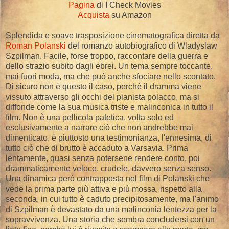
Pagina
di I Check Movies
Acquista
su Amazon
Splendida e soave trasposizione cinematografica diretta da
Roman Polanski
del romanzo autobiografico di Wladyslaw
Szpilman. Facile, forse troppo, raccontare della guerra e
dello strazio subito dagli ebrei. Un tema sempre toccante,
mai fuori moda, ma che può anche sfociare nello scontato.
Di sicuro non è questo il caso, perchè il dramma viene
vissuto attraverso gli occhi del pianista polacco, ma si
diffonde come la sua musica triste e malinconica in tutto il
film. Non è una pellicola patetica, volta solo ed
esclusivamente a narrare ciò che non andrebbe mai
dimenticato, è piuttosto una testimonianza, l'ennesima, di
tutto ciò che di brutto è accaduto a Varsavia. Prima
lentamente, quasi senza potersene rendere conto, poi
drammaticamente veloce, crudele, davvero senza senso.
Una dinamica però contrapposta nel film di Polanski che
vede la prima parte più attiva e più mossa, rispetto alla
seconda, in cui tutto è caduto precipitosamente, ma l'animo
di Szpilman è devastato da una malinconia lentezza per la
sopravvivenza. Una storia che sembra concludersi con un