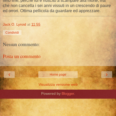
lieto fine, perchè lui è riuscito a scampare alla morte, ma
che non cancella i sei anni vissuti in un crescendo di paure
ed orrori. Ottima pellicola da guardare ed apprezzare.
Jack O. Lyroid
at
11:55
Condividi
Nessun commento:
Posta un commento
‹
›
Home page
Visualizza versione web
Powered by
Blogger
.