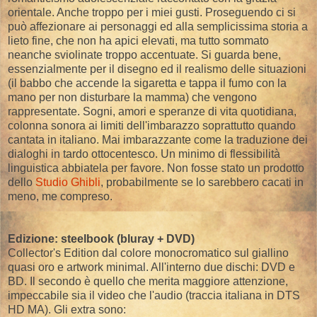
orientale. Anche troppo per i miei gusti. Proseguendo ci si
può affezionare ai personaggi ed alla semplicissima storia a
lieto fine, che non ha apici elevati, ma tutto sommato
neanche sviolinate troppo accentuate. Si guarda bene,
essenzialmente per il disegno ed il realismo delle situazioni
(il babbo che accende la sigaretta e tappa il fumo con la
mano per non disturbare la mamma) che vengono
rappresentate. Sogni, amori e speranze di vita quotidiana,
colonna sonora ai limiti dell'imbarazzo soprattutto quando
cantata in italiano. Mai imbarazzante come la traduzione dei
dialoghi in tardo ottocentesco. Un minimo di flessibilità
linguistica abbiatela per favore. Non fosse stato un prodotto
dello
Studio Ghibli
, probabilmente se lo sarebbero cacati in
meno, me compreso.
Edizione: steelbook (bluray + DVD)
Collector's Edition dal colore monocromatico sul giallino
quasi oro e artwork minimal. All'interno due dischi: DVD e
BD. Il secondo è quello che merita maggiore attenzione,
impeccabile sia il video che l'audio (traccia italiana in DTS
HD MA). Gli extra sono: