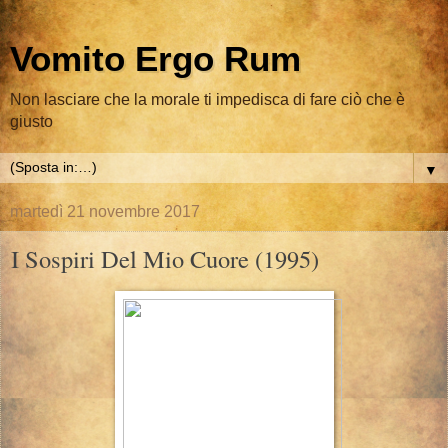
Vomito Ergo Rum
Non lasciare che la morale ti impedisca di fare ciò che è
giusto
▼
martedì 21 novembre 2017
I Sospiri Del Mio Cuore (1995)