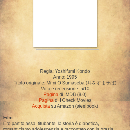
Regia: Yoshifumi Kondo
Anno: 1995
Titolo originale: Mimi O Sumaseba (
耳をすませば
)
Voto e recensione: 5/10
Pagina
di IMDB (8.0)
Pagina
di I Check Movies
Acquista
su Amazon (steelbook)
Film:
Ero partito assai titubante, la storia è diabetica,
romanticismo adolescenziale raccontato con la grazia