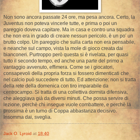
Non sono ancora passate 24 ore, ma pesa ancora. Certo, la
Juventus non poteva vincerle tutte, e prima o poi un
pareggio doveva capitare. Ma in casa e contro una squadra
che non era in grado di creare nessun pericolo, è un po' un
brutto colpo. Un pareggio che sulla carta non era pensabile,
e neanche sul campo, vista la mole di gioco creata dai
bianconeri. Purtroppo però questa si è rivelata, per quasi
tutto il secondo tempo, ed anche una parte del primo a
vantaggio avvenuto, effimera. Come se i giocatori,
consapevoli della propria forza si fossero dimenticati che
nel calcio può succedere di tutto. Ed attenzione: non si tratta
della rete della domenica con tiro imparabile da
centrocampo. Si tratta di una collettiva dormita difensiva,
che aleggiava già da diversi minuti. Che possa servire di
lezione, perchè chi insegue vuole combattere, e perchè la
prossima è un turno di Coppa abbastanza decisivo.
Insomma dai, sveglia.
Jack O. Lyroid
at
18:40