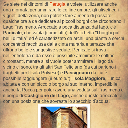
Se siete nei dintorni di
Perugia
e volete utilizzare anche
una giornata per ammirare le colline umbre, gli uliveti ed i
vigneti della zona, non potrete fare a meno di passare
qualche ora a da dedicare ai piccoli borghi che circondano il
Lago Trasimeno. Arroccato a poca distanza dal lago, c'è
Panicale
, che vanta (come altri) dell'etichetta "I borghi più
belli d'Italia" ed è caratterizzato da archi, una pianta a cerchi
concentrici racchiusa dalla cinta muraria e terrazze che
offrono belle e suggestive vedute. Penicale si trova
nell'entroterra e da esso è possibile ammirare le colline
circostanti, mentre si si vuole poter ammirare il lago da
vicino ci sono, tra gli altri San Feliciano (da cui partono i
traghetti per l'Isola Polvese) e
Passignano
da cui è
possibile raggiungere (8 euro a/r) l'I
sola Maggiore
, l'unica
abitata e con un piccolo borgo al suo interno. Imperdibile
anche la Rocca per poter avere una veduta sul Trasimeno e
il borgo di
Castiglione del Lago
, anche questo arroccato e
con una posizione che sovrasta lo specchio d'acqua.