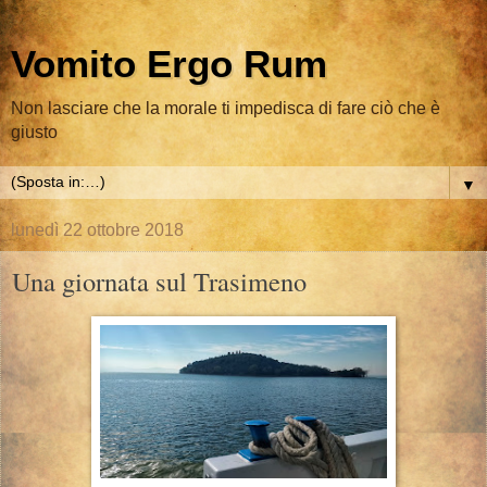
Vomito Ergo Rum
Non lasciare che la morale ti impedisca di fare ciò che è
giusto
▼
lunedì 22 ottobre 2018
Una giornata sul Trasimeno