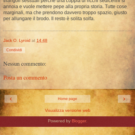
triangoli sessuali perchè una coppia di ricchi sedicenni si
annoia e vuole mettere pepe alla propria storia. Tutte cose
marginali, ma che prendono davvero troppo spazio, giusto
per allungare il brodo. Il resto è solita solfa.
Jack O. Lyroid
at
14:48
Condividi
Nessun commento:
Posta un commento
‹
›
Home page
Visualizza versione web
Powered by
Blogger
.