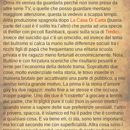
Orma mi veniva da guardarla perchè non sono preso da
altre serie TV, o quelle che posso guardare meritano
maggiore attenzione, questa la vedevo a scappa tempo.
Altra produzione spagnola dopo
La Casa Di Carta
(buona
parte del cast è il solito tra l’altro) che punta ad una specie
di thriller con piccoli flashback, quasi sulla scia di
Tredici
.
Invece del suicidio qui c’è un omicidio, ed invece del tema
del bullismo si calca la mano sulle differenze sociali tra i
ricchi figli di papà che frequentano una elitaria scuola
privata e tre ragazzi meno fortunati economicamente. Noia.
Buttino e con forzatura sceniche che risultano pesanti e
lente per l’economia della debole trama. Soprattutto due
cose, molto evidenziate nella storia, le trovo inserite in
maniera brutale per accattivarsi una parte di pubblico, a mio
avviso senza grande motivo. La prima è la storia d’amore
gay tra due ragazzi: molto fine a se stesse e che occupa
troppe pagine. Uno dei due è “costretto” a giocare a tennis
dal padre, che lo piglia pure il culo (non in senso stretto)
quando viene a sapere delle sue preferenze sessuali, l’altro
è povero, spaccia, è islamico ed ha il padre che è contrario
a qualsiasi cosa. E va bene eh, ci sta, sono temi importanti,
ma toccati secondo me con superficialità. Altra cosa sono i