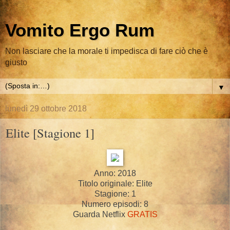
Vomito Ergo Rum
Non lasciare che la morale ti impedisca di fare ciò che è
giusto
▼
lunedì 29 ottobre 2018
Elite [Stagione 1]
Anno: 2018
Titolo originale: Elite
Stagione: 1
Numero episodi: 8
Guarda Netflix
GRATIS