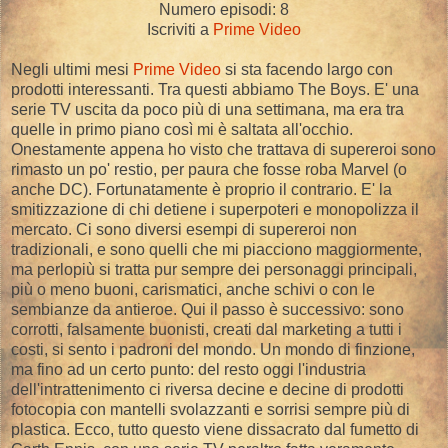
Numero episodi: 8
Iscriviti a
Prime Video
Negli ultimi mesi
Prime Video
si sta facendo largo con
prodotti interessanti. Tra questi abbiamo The Boys. E' una
serie TV uscita da poco più di una settimana, ma era tra
quelle in primo piano così mi è saltata all'occhio.
Onestamente appena ho visto che trattava di supereroi sono
rimasto un po' restio, per paura che fosse roba Marvel (o
anche DC). Fortunatamente è proprio il contrario. E' la
smitizzazione di chi detiene i superpoteri e monopolizza il
mercato. Ci sono diversi esempi di supereroi non
tradizionali, e sono quelli che mi piacciono maggiormente,
ma perlopiù si tratta pur sempre dei personaggi principali,
più o meno buoni, carismatici, anche schivi o con le
sembianze da antieroe. Qui il passo è successivo: sono
corrotti, falsamente buonisti, creati dal marketing a tutti i
costi, si sento i padroni del mondo. Un mondo di finzione,
ma fino ad un certo punto: del resto oggi l'industria
dell'intrattenimento ci riversa decine e decine di prodotti
fotocopia con mantelli svolazzanti e sorrisi sempre più di
plastica. Ecco, tutto questo viene dissacrato dal fumetto di