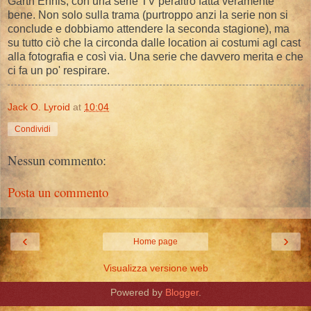
Garth Ennis, con una serie TV peraltro fatta veramente
bene. Non solo sulla trama (purtroppo anzi la serie non si
conclude e dobbiamo attendere la seconda stagione), ma
su tutto ciò che la circonda dalle location ai costumi agl cast
alla fotografia e così via. Una serie che davvero merita e che
ci fa un po' respirare.
Jack O. Lyroid
at
10:04
Condividi
Nessun commento:
Posta un commento
‹
›
Home page
Visualizza versione web
Powered by
Blogger
.