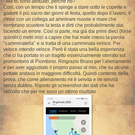
- Ma sì, sono abituato, perchè no?
Così, con un tempo che ti spinge a stare sotto le coperte e
goderti il più sacro dei giorni di festa, quello dopo il lavoro, ti
ritrovi con un collega ad ammirare nuvole e mare che
sembrano scuotere la testa e dirti che probabilmente stai
facendo un errore. Così si parte, ma già dai primi dieci (forse
quindici) metri inizi a capire che hai male inteso la parola
"camminatella" e si tratta di una camminata veloce. Per
veloce intendo veloce. Però è stata una bella esperienza
che ci ha portato in un tragitto essenzialmente sterrato sul
promontorio di Piombino. Ringrazio Bruno per l'allenamento
e per aver aggiustato il proprio passo al mio, che su alcune
pettate andava in maggiore difficoltà. Quindi contento della
prova, che come allenamento mi è servita e mi servirà
senza dubbio. Riporto gli screenshot dei dati che ha
raccolto che per me sono un ottimo risultato