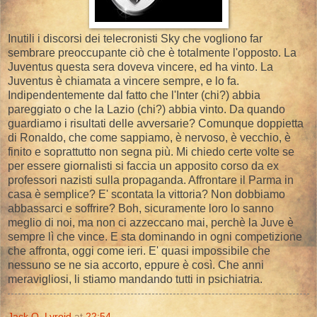
Inutili i discorsi dei telecronisti Sky che vogliono far
sembrare preoccupante ciò che è totalmente l'opposto. La
Juventus questa sera doveva vincere, ed ha vinto. La
Juventus è chiamata a vincere sempre, e lo fa.
Indipendentemente dal fatto che l'Inter (chi?) abbia
pareggiato o che la Lazio (chi?) abbia vinto. Da quando
guardiamo i risultati delle avversarie? Comunque doppietta
di Ronaldo, che come sappiamo, è nervoso, è vecchio, è
finito e soprattutto non segna più. Mi chiedo certe volte se
per essere giornalisti si faccia un apposito corso da ex
professori nazisti sulla propaganda. Affrontare il Parma in
casa è semplice? E' scontata la vittoria? Non dobbiamo
abbassarci e soffrire? Boh, sicuramente loro lo sanno
meglio di noi, ma non ci azzeccano mai, perchè la Juve è
sempre lì che vince. E sta dominando in ogni competizione
che affronta, oggi come ieri. E' quasi impossibile che
nessuno se ne sia accorto, eppure è così. Che anni
meravigliosi, li stiamo mandando tutti in psichiatria.
Jack O. Lyroid
at
22:54