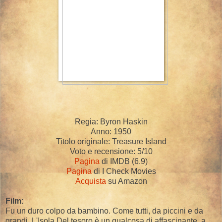
Regia: Byron Haskin
Anno: 1950
Titolo originale: Treasure Island
Voto e recensione: 5/10
Pagina
di IMDB (6.9)
Pagina
di I Check Movies
Acquista
su Amazon
Film:
Fu un duro colpo da bambino. Come tutti, da piccini e da
grandi, L'Isola Del tesoro è un qualcosa di affascinante, a