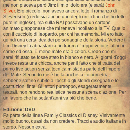
me non piaceva però Jim: il mio idolo era (e sarà)
John
Silver
. Ero piccolo, non avevo ancora letto il romanzo di
Stevenson (credo sia anche uno degli unici libri che ho letto
pure in inglese), ma sulla RAI passavano un cartone
animato giapponese che mi teneva incollato alla TV. Quello
con il cucciolo di leopardo, per chi ha memoria. Mi ero fatto
quindi una certa idea dei personaggi e della storia. Vedere il
film Disney fu abbastanza un trauma: troppo veloce, attori in
carne ed ossa. E meno male era a colori. Credo che mi
sarei rifiutato se fosse stato in bianco e nero. Ai giorni d'oggi
invece resta una chicca, anche per il fatto che si tratta del
primo live action senza tecnica mista da parte dell'Impero
del Male. Secondo me è bella anche la colorimetria,
sebbene saltino subito all'occhio gli sfondi disegnati e le
costruzioni finte. Gli attori purtroppo, esageratamente
teatrali, non rendono realistica nessuna scena d'azione. Per
un lavoro che ha settant'anni va più che bene.
Edizione: DVD
Fa parte della linea Family Classics di Disney. Visivamente
molto buono, quasi da non credere. Traccia audio italiana in
stereo. Nessun extra.