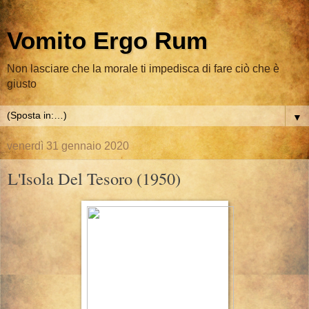
Vomito Ergo Rum
Non lasciare che la morale ti impedisca di fare ciò che è
giusto
▼
venerdì 31 gennaio 2020
L'Isola Del Tesoro (1950)