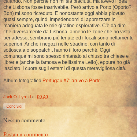
calando. Non perché non mi sia piaciuta, ma avevo l'idea
che Lisbona fosse inarrivabile. Però arrivo a Porto (Oporto?
Boh) mi sono ricreduto. E nonostante oggi abbia piovuto
quasi sempre, quindi impedendomi di apprezzare in
maniera adeguata le mie giratine esplorative. C'è da dire
che diversamente da Lisbona, almeno le zone che ho visto
per adesso, sembrano più tenute ed i locali sono nettamente
superiori. Anche i negozi nelle stradine, con tanto di
sottoscala o soppalchi, hanno il loro perché. Oggi
comunque mi sono spesso rintanato al chiuso tra chiese e
librerie (anche la famosa e bellissima Lello), eppure ho già
lasciato il cuore sugli esterni di questa meravigliosa città.
Album fotografico
Portugau #7: arrivo a Porto
Jack O. Lyroid
at
00:40
Condividi
Nessun commento:
Posta un commento