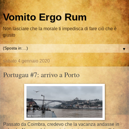
Vomito Ergo Rum
Non lasciare che la morale ti impedisca di fare ciò che è
giusto
▼
sabato 4 gennaio 2020
Portugau #7: arrivo a Porto
Passato da Coimbra, credevo che la vacanza andasse in