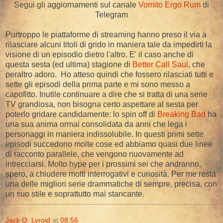
Segui gli aggiornamenti sul canale
Vomito Ergo Rum
di
Telegram
Purtroppo le piattaforme di streaming hanno preso il via a
rilasciare alcuni titoli di grido in maniera tale da impedirti la
visione di un episodio dietro l'altro. E' il caso anche di
questa sesta (ed ultima) stagione di
Better Call Saul
, che
peraltro adoro. Ho atteso quindi che fossero rilasciati tutti e
sette gli episodi della prima parte e mi sono messo a
capofitto. Inutile continuare a dire che si tratta di una serie
TV grandiosa, non bisogna certo aspettare al sesta per
poterlo gridare candidamente: lo spin off di
Breaking Bad
ha
una sua anima ormai consolidata da anni che lega i
personaggi in maniera indissolubile. In questi primi sette
episodi succedono molte cose ed abbiamo quasi due linee
di racconto parallele, che vengono nuovamente ad
intrecciarsi. Molto hype per i prossimi sei che andranno,
spero, a chiudere molti interrogativi e curiosità. Per me resta
una delle migliori serie drammatiche di sempre, precisa, con
un suo stile e soprattutto mai stancante.
Jack O. Lyroid
at
08:56