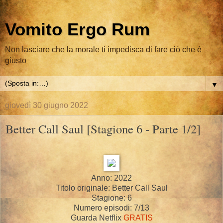
Vomito Ergo Rum
Non lasciare che la morale ti impedisca di fare ciò che è
giusto
▼
giovedì 30 giugno 2022
Better Call Saul [Stagione 6 - Parte 1/2]
Anno: 2022
Titolo originale: Better Call Saul
Stagione: 6
Numero episodi: 7/13
Guarda Netflix
GRATIS