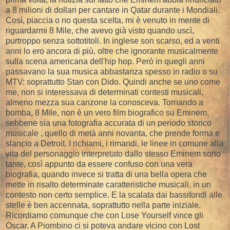
a 8 milioni di dollari per cantare in Qatar durante i Mondiali.
Così, piaccia o no questa scelta, mi è venuto in mente di
riguardarmi 8 Mile, che avevo già visto quando uscì,
purtroppo senza sottotitoli. In inglese son scarso, ed a venti
anni lo ero ancora di più, oltre che ignorante musicalmente
sulla scena americana dell'hip hop. Però in quegli anni
passavano la sua musica abbastanza spesso in radio o su
MTV: soprattutto Stan con Dido. Quindi anche se uno come
me, non si interessava di determinati contesti musicali,
almeno mezza sua canzone la conosceva. Tornando a
bomba, 8 Mile, non è un vero film biografico su Eminem,
sebbene sia una fotografia accurata di un periodo storico
musicale , quello di metà anni novanta, che prende forma e
slancio a Detroit. I richiami, i rimandi, le linee in comune alla
vita del personaggio interpretato dallo stesso Eminem sono
tante, così appunto da essere confuso con una vera
biografia, quando invece si tratta di una bella opera che
mette in risalto determinate caratteristiche musicali, in un
contesto non certo semplice. E la scalata dai bassifondi alle
stelle è ben accennata, soprattutto nella parte iniziale.
Ricordiamo comunque che con Lose Yourself vince gli
Oscar. A Piombino ci si poteva andare vicino con Lost