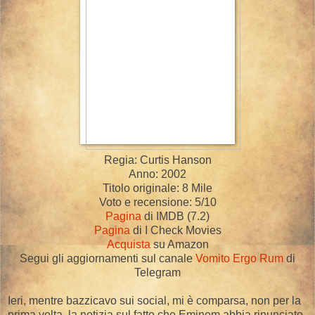
Regia: Curtis Hanson
Anno: 2002
Titolo originale: 8 Mile
Voto e recensione: 5/10
Pagina
di IMDB (7.2)
Pagina
di I Check Movies
Acquista
su Amazon
Segui gli aggiornamenti sul canale
Vomito Ergo Rum
di
Telegram
Ieri, mentre bazzicavo sui social, mi è comparsa, non per la
prima volta, la notizia sul fatto che Eminem abbia rinunciato