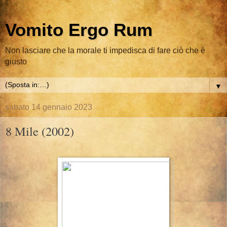
Vomito Ergo Rum
Non lasciare che la morale ti impedisca di fare ciò che è
giusto
▼
sabato 14 gennaio 2023
8 Mile (2002)