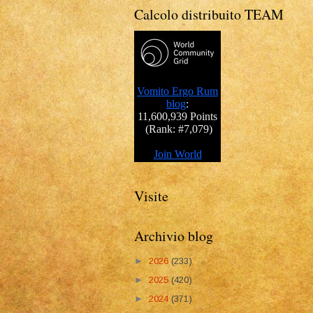
Calcolo distribuito TEAM
Visite
Archivio blog
►
2026
(233)
►
2025
(420)
►
2024
(371)