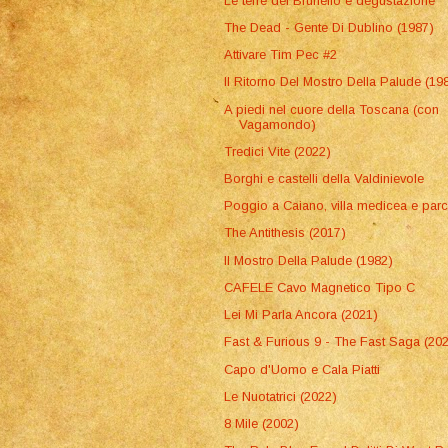
Le terre del Brunello e degustazione
The Dead - Gente Di Dublino (1987)
Attivare Tim Pec #2
Il Ritorno Del Mostro Della Palude (19
A piedi nel cuore della Toscana (con
Vagamondo)
Tredici Vite (2022)
Borghi e castelli della Valdinievole
Poggio a Caiano, villa medicea e par
The Antithesis (2017)
Il Mostro Della Palude (1982)
CAFELE Cavo Magnetico Tipo C
Lei Mi Parla Ancora (2021)
Fast & Furious 9 - The Fast Saga (20
Capo d'Uomo e Cala Piatti
Le Nuotatrici (2022)
8 Mile (2002)