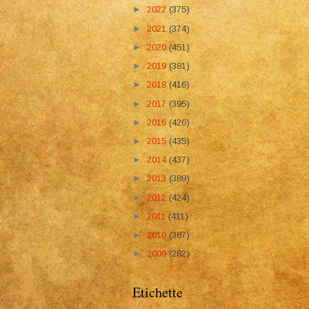
►
2022
(375)
►
2021
(374)
►
2020
(451)
►
2019
(381)
►
2018
(416)
►
2017
(395)
►
2016
(426)
►
2015
(435)
►
2014
(437)
►
2013
(389)
►
2012
(424)
►
2011
(411)
►
2010
(387)
►
2009
(282)
Etichette