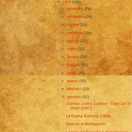
▼
2023
(380)
►
dicembre
(28)
►
novembre
(38)
►
ottobre
(33)
►
settembre
(36)
►
agosto
(32)
►
luglio
(32)
►
giugno
(26)
►
maggio
(30)
►
aprile
(29)
►
marzo
(35)
►
febbraio
(29)
▼
gennaio
(32)
Zombie Contro Zombie - One Cut Of
Dead (2017)
La Donna Scimmia (1964)
Etruschi in Montagnola