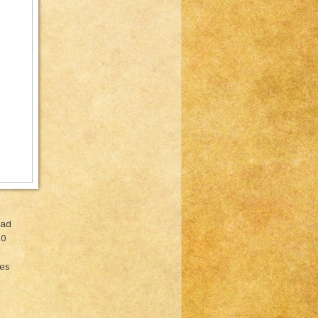
ead
10
ies