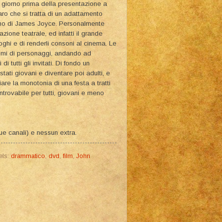
l giorno prima della presentazione a
iaro che si tratta di un adattamento
lino di James Joyce. Personalmente
ione teatrale, ed infatti il grande
loghi e di renderli consoni al cinema. Le
olmi di personaggi, andando ad
i tutti gli invitati. Di fondo un
stati giovani e diventare poi adulti, e
iare la monotonia di una festa a tratti
ntrovabile per tutti, giovani e meno
ue canali) e nessun extra.
els:
drammatico
,
dvd
,
film
,
John