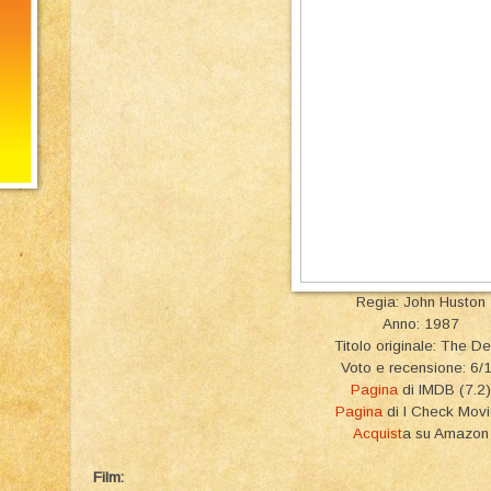
Regia: John Huston
Anno: 1987
Titolo originale: The D
Voto e recensione: 6/
Pagina
di IMDB (7.2)
Pagina
di I Check Mov
Acquist
a su Amazon
Film: