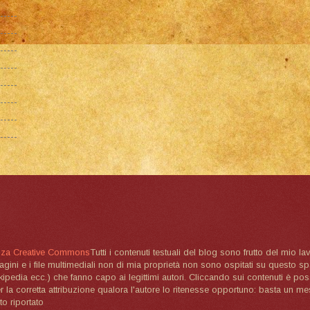
nza Creative Commons
Tutti i contenuti testuali del blog sono frutto del mio lav
magini e i file multimediali non di mia proprietà non sono ospitati su questo 
ikipedia ecc.) che fanno capo ai legittimi autori. Cliccando sui contenuti è poss
la corretta attribuzione qualora l'autore lo ritenesse opportuno: basta un me
to riportato