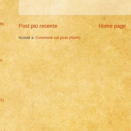
89)
Post più recente
Home page
Iscriviti a:
Commenti sul post (Atom)
co
21)