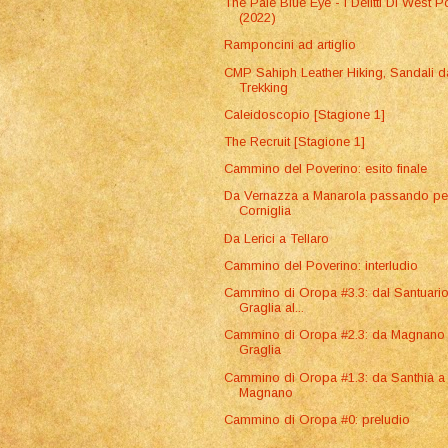
The Pale Blue Eye - I Delitti Di West P
(2022)
Ramponcini ad artiglio
CMP Sahiph Leather Hiking, Sandali d
Trekking
Caleidoscopio [Stagione 1]
The Recruit [Stagione 1]
Cammino del Poverino: esito finale
Da Vernazza a Manarola passando pe
Corniglia
Da Lerici a Tellaro
Cammino del Poverino: interludio
Cammino di Oropa #3.3: dal Santuario
Graglia al...
Cammino di Oropa #2.3: da Magnano
Graglia
Cammino di Oropa #1.3: da Santhià a
Magnano
Cammino di Oropa #0: preludio