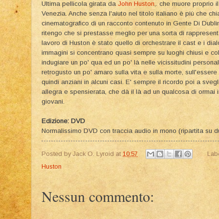
Ultima pellicola girata da
John Huston
,. che muore proprio i
Venezia. Anche senza l'aiuto nel titolo italiano è più che ch
cinematografico di un racconto contenuto in Gente Di Dub
ritengo che si prestasse meglio per una sorta di rappresentaz
lavoro di Huston è stato quello di orchestrare il cast e i dia
immagini si concentrano quasi sempre su luoghi chiusi e c
indugiare un po' qua ed un po' là nelle vicissitudini personali d
retrogusto un po' amaro sulla vita e sulla morte, sull'essere 
quindi anziani in alcuni casi. E' sempre il ricordo poi a svegl
allegra e spensierata, che dà il là ad un qualcosa di ormai i
giovani.
Edizione: DVD
Normalissimo DVD con traccia audio in mono (ripartita su d
Posted by
Jack O. Lyroid
at
10:57
Lab
Huston
Nessun commento: