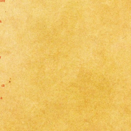
oint
a
r
 di
 a