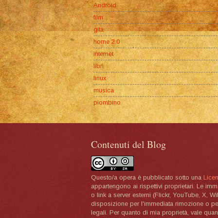
Android
film
gita
home 2.0
internet
libri
linux
musica
piombino
Contenuti del Blog
Questo/a opera è pubblicato sotto una
Lice
appartengono ai rispettivi proprietari. Le im
o link a server esterni (Flickr, YouTube, X, W
disposizione per l'immediata rimozione o per 
legali. Per quanto di mia proprietà, vale quan