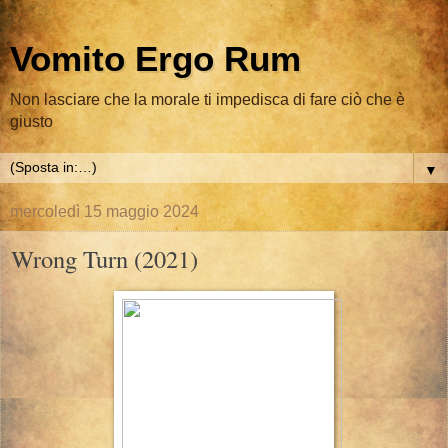
Vomito Ergo Rum
Non lasciare che la morale ti impedisca di fare ciò che è
giusto
▼
mercoledì 15 maggio 2024
Wrong Turn (2021)