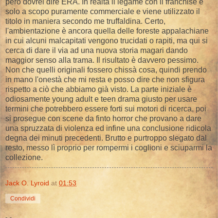
però dovrei dire ERA. In realtà il legame con il franchise è
solo a scopo puramente commerciale e viene utilizzato il
titolo in maniera secondo me truffaldina. Certo,
l'ambientazione è ancora quella delle foreste appalachiane
in cui alcuni malcapitati vengono trucidati o rapiti, ma qui si
cerca di dare il via ad una nuova storia magari dando
maggior senso alla trama. Il risultato è davvero pessimo.
Non che quelli originali fossero chissà cosa, quindi prendo
in mano l'onestà che mi resta e posso dire che non sfigura
rispetto a ciò che abbiamo già visto. La parte iniziale è
odiosamente young adult e teen drama giusto per usare
termini che potrebbero essere forti sui motori di ricerca, poi
si prosegue con scene da finto horror che provano a dare
una spruzzata di violenza ed infine una conclusione ridicola
degna dei minuti precedenti. Brutto e purtroppo slegato dal
resto, messo lì proprio per rompermi i coglioni e sciuparmi la
collezione.
Jack O. Lyroid
at
01:53
Condividi