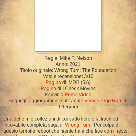
Regia: Mike P. Nelson
Anno: 2021
Titolo originale: Wrong Turn: The Foundation
Voto e recensione: 3/10
Pagina
di IMDB (5.6)
Pagina
di I Check Movies
Iscriviti a
Prime Video
Segui gli aggiornamenti sul canale
Vomito Ergo Rum
di
Telegram
Una delle mie collezioni di cui vado fiero è la trash ed
introvabile completa saga di
Wrong Turn
. Per colpa di
questo terribile reboot che niente ha a che fare con il resto,