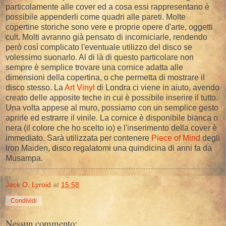
particolamente alle cover ed a cosa essi rappresentano è
possibile appenderli come quadri alle pareti. Molte
copertine storiche sono vere e proprie opere d'arte, oggetti
cult. Molti avranno già pensato di incorniciarle, rendendo
però così complicato l'eventuale utilizzo del disco se
volessimo suonarlo. Al di là di questo particolare non
sempre è semplice trovare una cornice adatta alle
dimensioni della copertina, o che permetta di mostrare il
disco stesso. La
Art Vinyl
di Londra ci viene in aiuto, avendo
creato delle apposite teche in cui è possibile inserire il tutto.
Una volta appese al muro, possiamo con un semplice gesto
aprirle ed estrarre il vinile. La cornice è disponibile bianca o
nera (il colore che ho scelto io) e l'inserimento della cover è
immediato. Sarà utilizzata per contenere
Piece of Mind
degli
Iron Maiden, disco regalatomi una quindicina di anni fa da
Musampa.
Jack O. Lyroid
at
15:58
Condividi
Nessun commento: