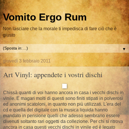
Vomito Ergo Rum
Non lasciare che la morale ti impedisca di fare ciò che è
giusto
▼
giovedì 3 febbraio 2011
Art Vinyl: appendete i vostri dischi
Chissà quanti di voi hanno ancora in casa i vecchi dischi in
vinile. E magari molti di questi sono finiti stipati in polverosi
ed anonimi scatoloni, in quanto non più utilizzati. L'era del
cd e quella del digitale con la musica liquida hanno
mandato in pensione quelli che adesso sembrano essere
divenuti soltanto rari oggetti da collezione. Per chi si ritrova
ancora in casa questi vecchi dischi in vinile ed è legato