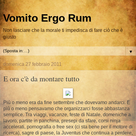
Vomito Ergo Rum
Non lasciare che la morale ti impedisca di fare ciò che è
giusto
▼
domenica 27 febbraio 2011
E ora c'è da montare tutto
Più o meno era da fine settembre che dovevamo andarci. E
più o meno pensavamo che organizzarci fosse abbastanza
semplice. Tra viaggi, vacanze, feste di Natale, domeniche a
lavoro, partite in panchina, presepi da sfare, corsi ninja
accelerati, pornografia o free sex (ci sta bene per il motore di
ricerca), sagre di paese, la Juventus che continua a perdere,