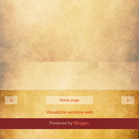
‹
›
Home page
Visualizza versione web
Powered by
Blogger
.