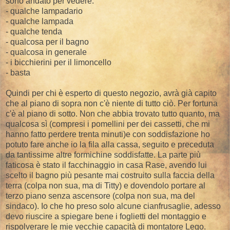
sono andato per vedere:
- qualche lampadario
- qualche lampada
- qualche tenda
- qualcosa per il bagno
- qualcosa in generale
- i bicchierini per il limoncello
- basta
Quindi per chi è esperto di questo negozio, avrà già capito
che al piano di sopra non c'è niente di tutto ciò. Per fortuna
c'è al piano di sotto. Non che abbia trovato tutto quanto, ma
qualcosa sì (compresi i pomellini per dei cassetti, che mi
hanno fatto perdere trenta minuti)e con soddisfazione ho
potuto fare anche io la fila alla cassa, seguito e preceduta
da tantissime altre formichine soddisfatte. La parte più
faticosa è stato il facchinaggio in casa Rase, avendo lui
scelto il bagno più pesante mai costruito sulla faccia della
terra (colpa non sua, ma di Titty) e dovendolo portare al
terzo piano senza ascensore (colpa non sua, ma del
sindaco). Io che ho preso solo alcune cianfrusaglie, adesso
devo riuscire a spiegare bene i foglietti del montaggio e
rispolverare le mie vecchie capacità di montatore Lego.