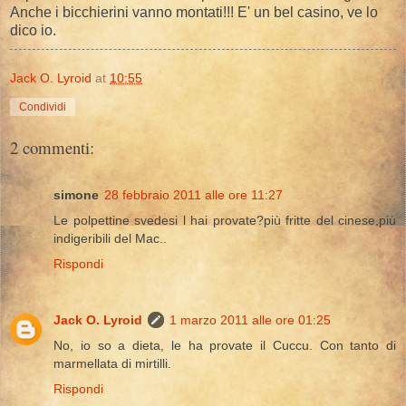
Anche i bicchierini vanno montati!!! E' un bel casino, ve lo
dico io.
Jack O. Lyroid
at
10:55
Condividi
2 commenti:
simone
28 febbraio 2011 alle ore 11:27
Le polpettine svedesi l hai provate?più fritte del cinese,più
indigeribili del Mac..
Rispondi
Jack O. Lyroid
1 marzo 2011 alle ore 01:25
No, io so a dieta, le ha provate il Cuccu. Con tanto di
marmellata di mirtilli.
Rispondi