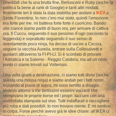
Gheddafi che fa una brutta fine, Berlusconi e Ruby (anche la
politica fa bene al rank di Google) e tanti altri misfatti,
finalmente ieri è stata la data stabilita per andare a
IKEA
a
Sesto Fiorentino. Io non c'ero mai stato, quindi l'emozione
era forte per me. mi batteva forte forte il cuoricino. Bando
alle ciance siamo partiti di buon ora, per arrivare di cattiva
ora. Il Cuccu, seguendo il suo pessimo iFogn (secondo la
leggenda) e soprattutto seguendo il suo senso di
orientamento poco ninja, ha deciso di uscire a Cecina,
seguire la vecchia Aurelia, entrare sulla Collesalvetti e
guidarci attraverso la FI-PI-LI. Si è scordato di provare
l'Adriatica e la Salerno - Reggio Calabria, ma ad un certo
punto ci siamo trovati sul Volterraio.
Una volta giunti a destinazione, ci siamo tutti divisi (anche
questa una mossa ninja) e siamo andati per i fatti nostri.
Iniziando al piano di sopra, mi sono sentito a disagio.
Vedevo attorno a me tantissimi esserini vocianti che
riempivano le proprie borse ed i propri taccuini con aria
soddisfatta stampata sul viso. Tutti indaffarati e raccogliere
più roba e dati possibili. Io non trovavo niente. E mi sentivo
in colpa. Forse perchè avevo già le idee chiare: all'IKEA ci