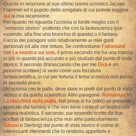
Questo in relazione al suo ultimo lavoro ucronico Jacopo
Flammer ed il popolo delle amigdale di cui potrete leggere
qui
la mia recensione.
Per quanto mi riguarda l'ucronia si fonde meglio con il
"
romanzo storico
" piuttosto che con la fantascienza (pur
essendo, alla fine una branchia di questa) o il fantasy.
Faccio dei paragoni solo relativamente ai miei gusti
personali ed alle mie letture. Se confrontiamo
Fatherland
con
La svastica sul sole
, il primo secondo me ha una marcia
in più in quanto più accurato e più studiato dal punto di vista
storico. Il secondo (tralasciando che per me
Dick
è un
pessimo scrittore) lo vedo come una forzatura
fantascientifica, in cui per fortuna il tema ucronico non passa
in secondo piano.
Un'ucronia con le palle, deve stare in piedi dal punto di vista
storico e da quello scientifico. Altro paragone:
Romanitas
Vs
La macchina della realtà
. Nel primo si ha (oibò) un presente
sporcato dal fantasy e che non tiene conto di un'evoluzione
umana realistica. Il secondo, pur essendo scritto da due
scrittori di fantascienza (che non amo particolarmente:
Gibson
e Sterling) dal punto di vista storico è colmo di
interessanti riferimenti che lo rendono appetibile e