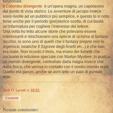
funzionale.
Il Colombo divergente
è un'opera magna, un capolavoro
dal punto di vista storico. Le avventure di jacopo invece
sono rivolte ad un pubblico più semplice, e questo lo si nota
forse anche per il periodo (pre)storico scelto, di cui basta
un'infarinatura per cogliere l'interesse del lettore.
Una volta ho letto alcune storie che potevano essere
interessanti e mischiavano una specie di ucronia al fantasy
(occhio, io sono uno di quelli che il fantasy proprio non lo
digerisce, neanche Il Signore degli Anelli eh...) e che non
era male. Non ricordo il titolo, ma erano dei fumetti che
uscivano in edizione speciale con Martyn Mystere. In pratica
un mondo divergente, controllato dalla magia invece che
dalla fisica, che veniva in contatto con il nostro mondo reale.
Quello era ganzo, anche se avrò letto un paio di puntate
sole.
Jack O. Lyroid
at
16:51
Condividi
Nessun commento: