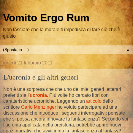
Vomito Ergo Rum
Non lasciare che la morale ti impedisca di fare ciò che è
giusto
▼
lunedì 21 febbraio 2011
L'ucronia e gli altri generi
Non è una sorpresa che che uno dei miei generi letterari
preferiti sia l'
ucronia
. Più volte ho cercato libri con
caratteristiche ucroniche. Leggendo un
articolo
dello
scrittore
Carlo Menzinger
ho voluto partecipare ad una
discussione che introduce i seguenti interrogativi: pensate
che si possa ancora innovare la fantascienza? Secondo voi
l'ucronia applicata nella preistoria, potrebbe aprire nuovi
spazi narrativi che avvicinino la fantascienza al fantasy?