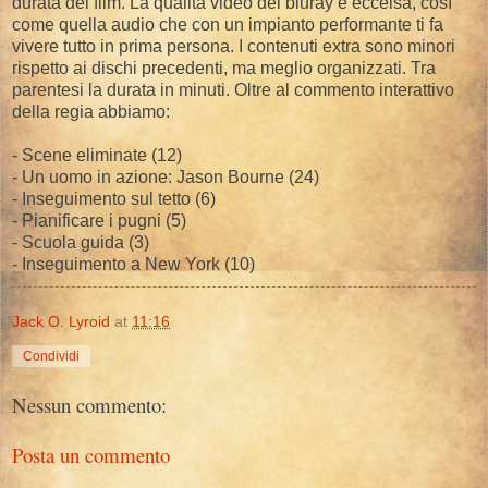
durata del film. La qualità video del bluray è eccelsa, così
come quella audio che con un impianto performante ti fa
vivere tutto in prima persona. I contenuti extra sono minori
rispetto ai dischi precedenti, ma meglio organizzati. Tra
parentesi la durata in minuti. Oltre al commento interattivo
della regia abbiamo:
- Scene eliminate (12)
- Un uomo in azione: Jason Bourne (24)
- Inseguimento sul tetto (6)
- Pianificare i pugni (5)
- Scuola guida (3)
- Inseguimento a New York (10)
Jack O. Lyroid
at
11:16
Condividi
Nessun commento:
Posta un commento