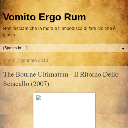
Vomito Ergo Rum
Non lasciare che la morale ti impedisca di fare ciò che è
giusto
▼
lunedì 7 gennaio 2013
The Bourne Ultimatum - Il Ritorno Dello
Sciacallo (2007)