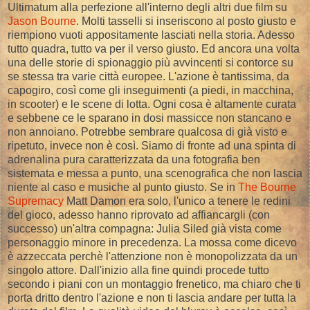
Ultimatum alla perfezione all'interno degli altri due film su
Jason Bourne
. Molti tasselli si inseriscono al posto giusto e
riempiono vuoti appositamente lasciati nella storia. Adesso
tutto quadra, tutto va per il verso giusto. Ed ancora una volta
una delle storie di spionaggio più avvincenti si contorce su
se stessa tra varie città europee. L'azione è tantissima, da
capogiro, così come gli inseguimenti (a piedi, in macchina,
in scooter) e le scene di lotta. Ogni cosa è altamente curata
e sebbene ce le sparano in dosi massicce non stancano e
non annoiano. Potrebbe sembrare qualcosa di già visto e
ripetuto, invece non è così. Siamo di fronte ad una spinta di
adrenalina pura caratterizzata da una fotografia ben
sistemata e messa a punto, una scenografica che non lascia
niente al caso e musiche al punto giusto. Se in
The Bourne
Supremacy
Matt Damon era solo, l'unico a tenere le redini
del gioco, adesso hanno riprovato ad affiancargli (con
successo) un'altra compagna: Julia Siled già vista come
personaggio minore in precedenza. La mossa come dicevo
è azzeccata perchè l'attenzione non è monopolizzata da un
singolo attore. Dall'inizio alla fine quindi procede tutto
secondo i piani con un montaggio frenetico, ma chiaro che ti
porta dritto dentro l'azione e non ti lascia andare per tutta la