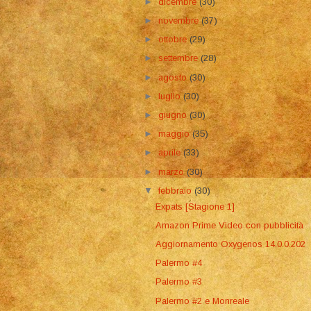
►
dicembre
(30)
►
novembre
(37)
►
ottobre
(29)
►
settembre
(28)
►
agosto
(30)
►
luglio
(30)
►
giugno
(30)
►
maggio
(35)
►
aprile
(33)
►
marzo
(30)
▼
febbraio
(30)
Expats [Stagione 1]
Amazon Prime Video con pubblicità
Aggiornamento Oxygenos 14.0.0.202
Palermo #4
Palermo #3
Palermo #2 e Monreale