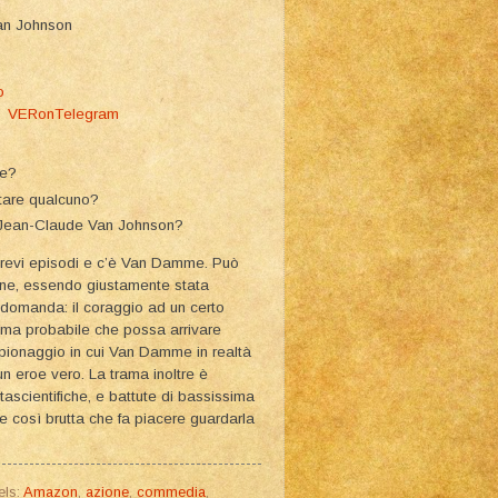
Van Johnson
o
am
VERonTelegram
ore?
ntare qualcuno?
e Jean-Claude Van Johnson?
 brevi episodi e c’è Van Damme. Può
ione, essendo giustamente stata
domanda: il coraggio ad un certo
, ma probabile che possa arrivare
i spionaggio in cui Van Damme in realtà
n eroe vero. La trama inoltre è
ascientifiche, e battute di bassissima
e così brutta che fa piacere guardarla
els:
Amazon
,
azione
,
commedia
,