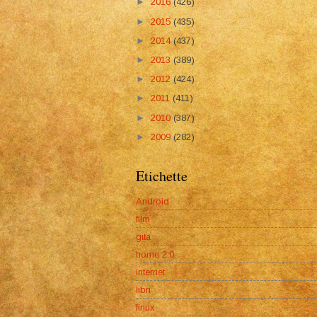
►
2016
(426)
►
2015
(435)
►
2014
(437)
►
2013
(389)
►
2012
(424)
►
2011
(411)
►
2010
(387)
►
2009
(282)
Etichette
Android
film
gita
home 2.0
internet
libri
linux