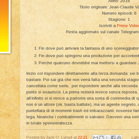
Anno: 2016
Titolo originale: Jean-Claude 
Numero episodi: 6
Stagione: 1
Iscriviti a
Prime Vide
Resta aggiornato sul canale Telegr
Fin dove può arrivare la fantasia di uno sceneggiat
Fin dove può spingersi una produzione per acconte
Perché qualcuno dovrebbe mai mettersi a guardar
Inizio col rispondere direttamente alla terza domanda: sei
bastare. Poi sai già che non verrà fatta una seconda stag
cancellata come serie, per rispondere anche alla seconda 
punto si esaurisce. La prima resterà invece senza risposta
all’infinito si si riesce a partorire una sorta di commedia d
non è un attore (ok, basta battute), ma un agente segreto, u
puntellata di di momenti trash ed imbarazzanti, nosense fant
lega. Neanche i combattimenti si salvano. Davvero una seri
in totale spensieratezza.
Posted by
Jack O. Lyroid
at
22:21
Lab