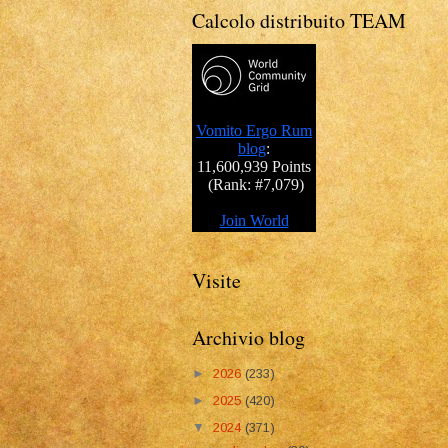
Calcolo distribuito TEAM
Visite
Archivio blog
►
2026
(233)
►
2025
(420)
▼
2024
(371)