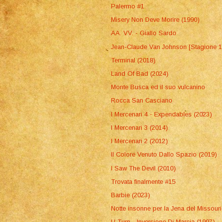
Palermo #1
Misery Non Deve Morire (1990)
AA. VV. - Giallo Sardo
Jean-Claude Van Johnson [Stagione 1
Terminal (2018)
Land Of Bad (2024)
Monte Busca ed il suo vulcanino
Rocca San Casciano
I Mercenari 4 - Expendables (2023)
I Mercenari 3 (2014)
I Mercenari 2 (2012)
Il Colore Venuto Dallo Spazio (2019)
I Saw The Devil (2010)
Trovata finalmente #15
Barbie (2023)
Notte insonne per la Jena del Missouri
U Turn - Inversione Di Marcia (1997)