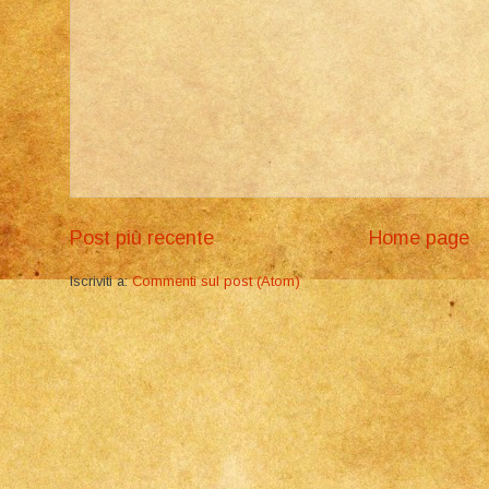
Post più recente
Home page
Iscriviti a:
Commenti sul post (Atom)