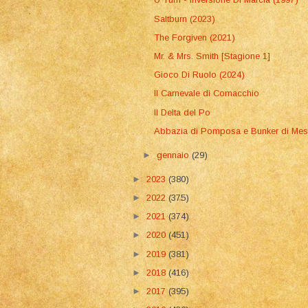
Saltburn (2023)
The Forgiven (2021)
Mr. & Mrs. Smith [Stagione 1]
Gioco Di Ruolo (2024)
Il Carnevale di Comacchio
Il Delta del Po
Abbazia di Pomposa e Bunker di Mes
►
gennaio
(29)
►
2023
(380)
►
2022
(375)
►
2021
(374)
►
2020
(451)
►
2019
(381)
►
2018
(416)
►
2017
(395)