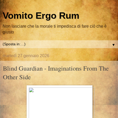
Vomito Ergo Rum
Non lasciare che la morale ti impedisca di fare ciò che è
giusto
▼
martedì 27 gennaio 2026
Blind Guardian - Imaginations From The
Other Side