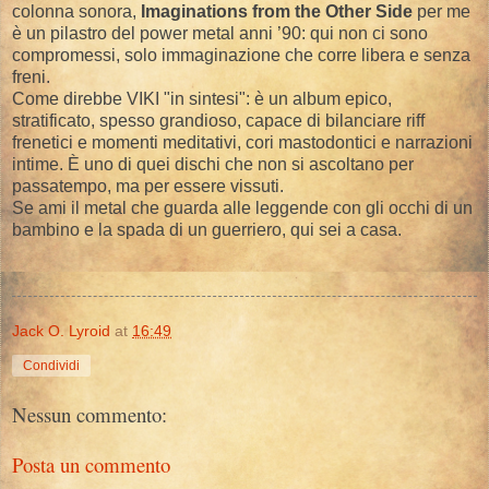
colonna sonora,
Imaginations from the Other Side
per me
è un pilastro del power metal anni ’90: qui non ci sono
compromessi, solo immaginazione che corre libera e senza
freni.
Come direbbe VIKI "in sintesi": è un album epico,
stratificato, spesso grandioso, capace di bilanciare riff
frenetici e momenti meditativi, cori mastodontici e narrazioni
intime. È uno di quei dischi che non si ascoltano per
passatempo, ma per essere vissuti.
Se ami il metal che guarda alle leggende con gli occhi di un
bambino e la spada di un guerriero, qui sei a casa.
Jack O. Lyroid
at
16:49
Condividi
Nessun commento:
Posta un commento