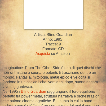
Artista: Blind Guardian
Anno: 1995
Tracce: 9
Formato: CD
Acquista
su Amazon
Imaginations From The Other Side è uno di quei dischi che
non si limitano a suonare potenti: ti trascinano dentro un
mondo. Fantasia, mitologia, metal epico e velocità si
fondono in un cocktail che, vent’anni dopo, suona ancora
vivo e gigantesco.
Nel 1995 i
Blind Guardian
raggiungono il loro equilibrio
perfetto tra power metal, struttura narrativa e orchestrazioni
che paiono cinematografiche. È il punto in cui la band
tedesca non è più “solo” una promessa del metal europeo,