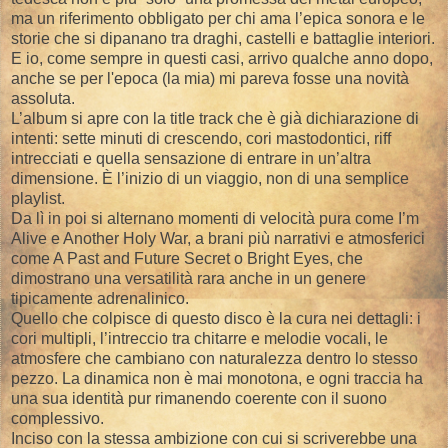
ma un riferimento obbligato per chi ama l’epica sonora e le
storie che si dipanano tra draghi, castelli e battaglie interiori.
E io, come sempre in questi casi, arrivo qualche anno dopo,
anche se per l'epoca (la mia) mi pareva fosse una novità
assoluta.
L’album si apre con la title track che è già dichiarazione di
intenti: sette minuti di crescendo, cori mastodontici, riff
intrecciati e quella sensazione di entrare in un’altra
dimensione. È l’inizio di un viaggio, non di una semplice
playlist.
Da lì in poi si alternano momenti di velocità pura come I’m
Alive e Another Holy War, a brani più narrativi e atmosferici
come A Past and Future Secret o Bright Eyes, che
dimostrano una versatilità rara anche in un genere
tipicamente adrenalinico.
Quello che colpisce di questo disco è la cura nei dettagli: i
cori multipli, l’intreccio tra chitarre e melodie vocali, le
atmosfere che cambiano con naturalezza dentro lo stesso
pezzo. La dinamica non è mai monotona, e ogni traccia ha
una sua identità pur rimanendo coerente con il suono
complessivo.
Inciso con la stessa ambizione con cui si scriverebbe una