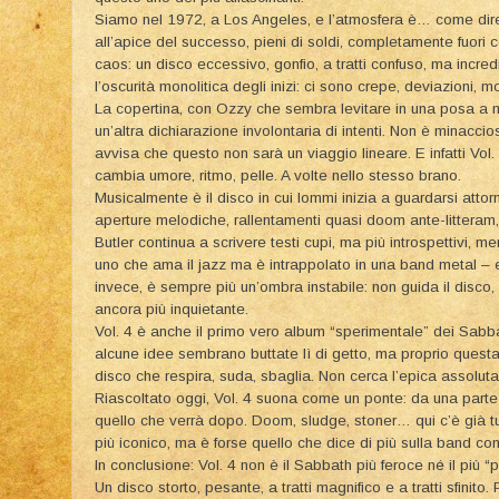
Siamo nel 1972, a Los Angeles, e l’atmosfera è… come dir
all’apice del successo, pieni di soldi, completamente fuori con
caos: un disco eccessivo, gonfio, a tratti confuso, ma incre
l’oscurità monolitica degli inizi: ci sono crepe, deviazioni, mo
La copertina, con Ozzy che sembra levitare in una posa a me
un’altra dichiarazione involontaria di intenti. Non è minacci
avvisa che questo non sarà un viaggio lineare. E infatti Vol
cambia umore, ritmo, pelle. A volte nello stesso brano.
Musicalmente è il disco in cui Iommi inizia a guardarsi attorn
aperture melodiche, rallentamenti quasi doom ante-litteram
Butler continua a scrivere testi cupi, ma più introspettivi, m
uno che ama il jazz ma è intrappolato in una band metal – e
invece, è sempre più un’ombra instabile: non guida il disco,
ancora più inquietante.
Vol. 4 è anche il primo vero album “sperimentale” dei Sabba
alcune idee sembrano buttate lì di getto, ma proprio questa
disco che respira, suda, sbaglia. Non cerca l’epica assoluta
Riascoltato oggi, Vol. 4 suona come un ponte: da una parte i 
quello che verrà dopo. Doom, sludge, stoner… qui c’è già tu
più iconico, ma è forse quello che dice di più sulla band 
In conclusione: Vol. 4 non è il Sabbath più feroce né il più “p
Un disco storto, pesante, a tratti magnifico e a tratti sfinit