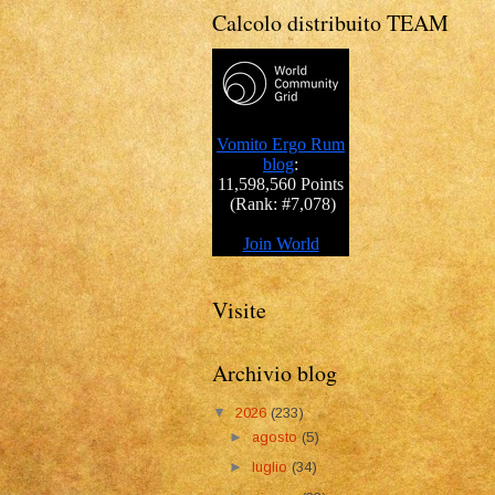
Calcolo distribuito TEAM
Visite
Archivio blog
▼
2026
(233)
►
agosto
(5)
►
luglio
(34)