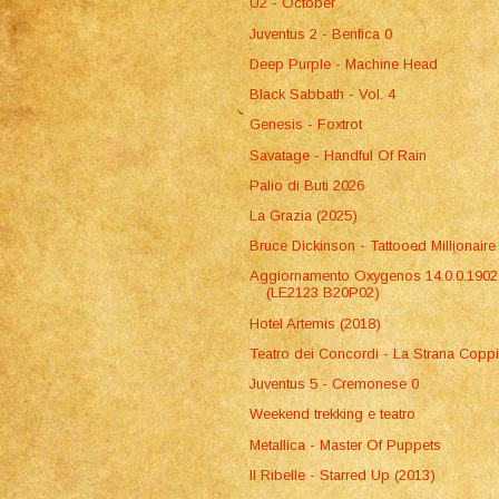
U2 - October
Juventus 2 - Benfica 0
Deep Purple - Machine Head
Black Sabbath - Vol. 4
Genesis - Foxtrot
Savatage - Handful Of Rain
Palio di Buti 2026
La Grazia (2025)
Bruce Dickinson - Tattooed Millionaire
Aggiornamento Oxygenos 14.0.0.1902
(LE2123 B20P02)
Hotel Artemis (2018)
Teatro dei Concordi - La Strana Copp
Juventus 5 - Cremonese 0
Weekend trekking e teatro
Metallica - Master Of Puppets
Il Ribelle - Starred Up (2013)