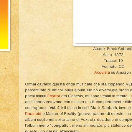
Autore: Black Sabbat
Anno: 1972
Tracce: 10
Formato: CD
Acquista
su Amazon
Ormai cavalco questa onda musicale che sta colpendo VER 
percentuale di articoli sugli album. Ne ho diversi già pronti
pochi minuti
Foxtrot
dei Genesis, mi sono venuti in mente i
anni imperversavano con musica e stili completamente diffe
contrapposti.
Vol. 4
è il disco in cui i Black Sabbath, invece 
Paranoid
e Master of Reality (potevo parlare di questo, ma 
album uscito nel solito anno di Foxtrot), decidono di complic
l’album meno “compatto”, meno immediato, più sbilenco dell
questo uno dei più affascinanti.