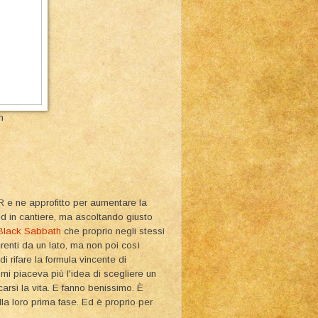
h
e ne approfitto per aumentare la
 ed in cantiere, ma ascoltando giusto
Black Sabbath
che proprio negli stessi
renti da un lato, ma non poi così
di rifare la formula vincente di
mi piaceva più l'idea di scegliere un
arsi la vita. E fanno benissimo. È
a loro prima fase. Ed è proprio per