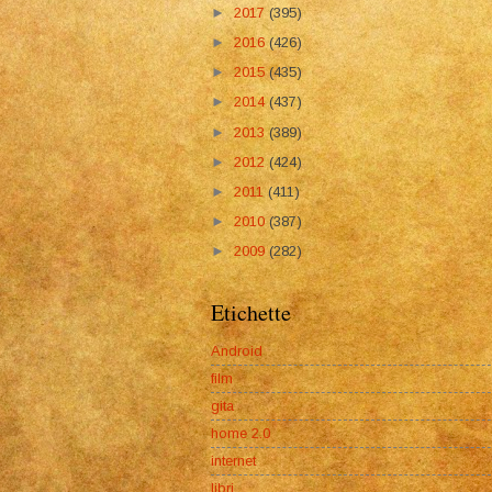
►
2017
(395)
►
2016
(426)
►
2015
(435)
►
2014
(437)
►
2013
(389)
►
2012
(424)
►
2011
(411)
►
2010
(387)
►
2009
(282)
Etichette
Android
film
gita
home 2.0
internet
libri