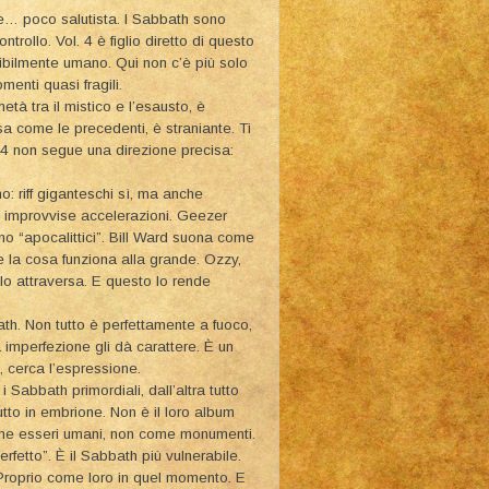
e… poco salutista. I Sabbath sono
trollo. Vol. 4 è figlio diretto di questo
dibilmente umano. Qui non c’è più solo
menti quasi fragili.
tà tra il mistico e l’esausto, è
osa come le precedenti, è straniante. Ti
. 4 non segue una direzione precisa:
o: riff giganteschi sì, ma anche
, improvvise accelerazioni. Geezer
eno “apocalittici”. Bill Ward suona come
 la cosa funziona alla grande. Ozzy,
 lo attraversa. E questo lo rende
th. Non tutto è perfettamente a fuoco,
 imperfezione gli dà carattere. È un
, cerca l’espressione.
Sabbath primordiali, dall’altra tutto
tto in embrione. Non è il loro album
come esseri umani, non come monumenti.
erfetto”. È il Sabbath più vulnerabile.
o. Proprio come loro in quel momento. E