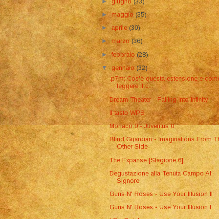
►
giugno
(33)
►
maggio
(35)
►
aprile
(30)
►
marzo
(36)
►
febbraio
(28)
▼
gennaio
(32)
​.p7m: Cos'è questa estensione e com
leggere il c...
Dream Theater - Falling Into Infinity
Il tasto WPS
Monaco 0 - Juventus 0
Blind Guardian - Imaginations From T
Other Side
The Expanse [Stagione 6]
Degustazione alla Tenuta Campo Al
Signore
Guns N' Roses - Use Your Illusion II
Guns N' Roses - Use Your Illusion I