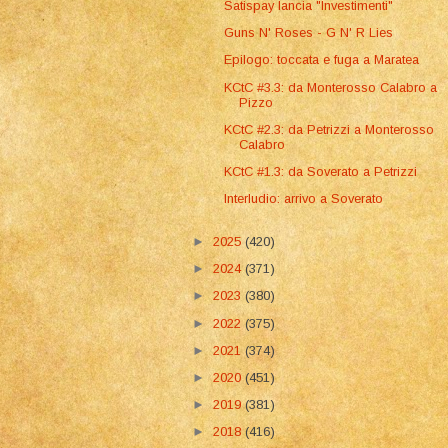
Satispay lancia "Investimenti"
Guns N' Roses - G N' R Lies
Epilogo: toccata e fuga a Maratea
KCtC #3.3: da Monterosso Calabro a
Pizzo
KCtC #2.3: da Petrizzi a Monterosso
Calabro
KCtC #1.3: da Soverato a Petrizzi
Interludio: arrivo a Soverato
►
2025
(420)
►
2024
(371)
►
2023
(380)
►
2022
(375)
►
2021
(374)
►
2020
(451)
►
2019
(381)
►
2018
(416)