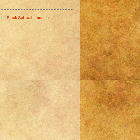
els:
Black Sabbath
,
musica