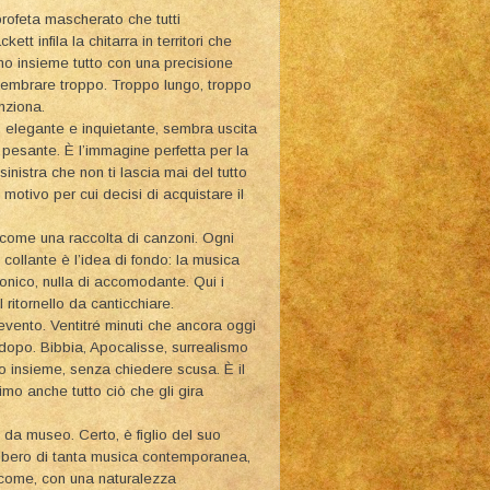
rofeta mascherato che tutti
t infila la chitarra in territori che
no insieme tutto con una precisione
 sembrare troppo. Troppo lungo, troppo
nziona.
, elegante e inquietante, sembra uscita
 pesante. È l’immagine perfetta per la
nistra che non ti lascia mai del tutto
motivo per cui decisi di acquistare il
 come una raccolta di canzoni. Ogni
collante è l’idea di fondo: la musica
onico, nulla di accomodante. Qui i
 ritornello da canticchiare.
vento. Ventitré minuti che ancora oggi
opo. Bibbia, Apocalisse, surrealismo
to insieme, senza chiedere scusa. È il
mo anche tutto ciò che gli gira
 da museo. Certo, è figlio del suo
libero di tanta musica contemporanea,
eccome, con una naturalezza