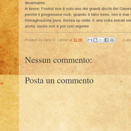
disarmante.
In breve: Foxtrot non è solo uno dei grandi dischi dei Genes
perché il progressive rock, quando è fatto bene, non è mai s
immaginazione pura, messa su vinile. E una volta entrati ne
storto, uscire non è poi così urgente.
Posted by
Jack O. Lyroid
at
11:00
Lab
e
Nessun commento:
Posta un commento
he