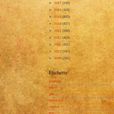
►
2017
(395)
►
2016
(426)
►
2015
(435)
►
2014
(437)
►
2013
(389)
►
2012
(424)
►
2011
(411)
►
2010
(387)
►
2009
(282)
Etichette
Android
film
gita
home 2.0
internet
libri