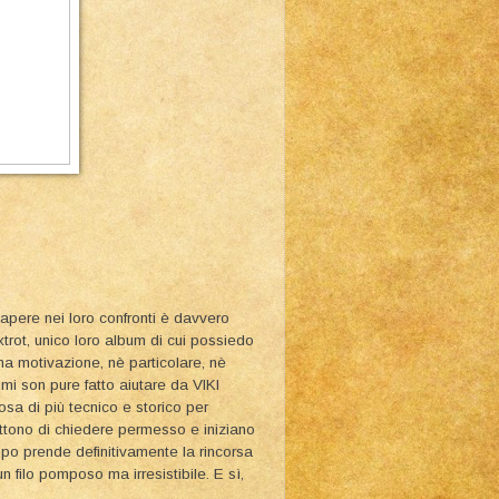
sapere nei loro confronti è davvero
trot, unico loro album di cui possiedo
a motivazione, nè particolare, nè
i son pure fatto aiutare da VIKI
sa di più tecnico e storico per
mettono di chiedere permesso e iniziano
ppo prende definitivamente la rincorsa
un filo pomposo ma irresistibile. E sì,