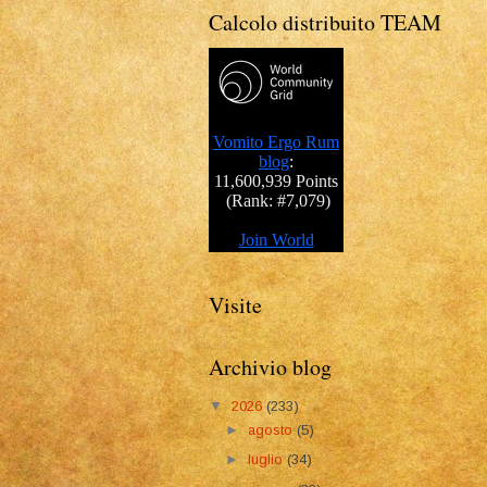
Calcolo distribuito TEAM
Visite
Archivio blog
▼
2026
(233)
►
agosto
(5)
►
luglio
(34)