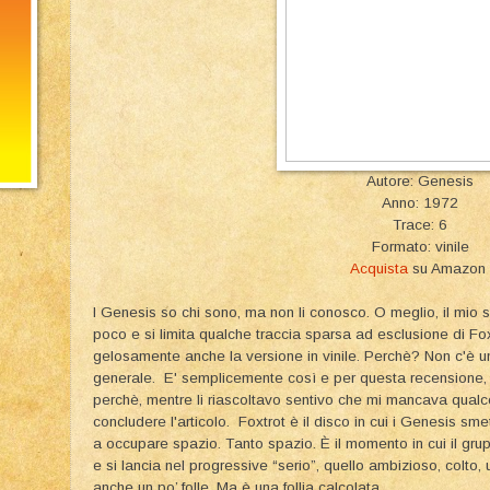
Autore: Genesis
Anno: 1972
Trace: 6
Formato: vinile
Acquista
su Amazon
I Genesis so chi sono, ma non li conosco. O meglio, il mio 
poco e si limita qualche traccia sparsa ad esclusione di Fox
gelosamente anche la versione in vinile. Perchè? Non c'è un
generale. E' semplicemente così e per questa recensione, m
perchè, mentre li riascoltavo sentivo che mi mancava qualco
concludere l'articolo. Foxtrot è il disco in cui i Genesis s
a occupare spazio. Tanto spazio. È il momento in cui il gru
e si lancia nel progressive “serio”, quello ambizioso, colto, 
anche un po’ folle. Ma è una follia calcolata.