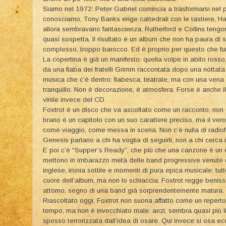
Siamo nel 1972: Peter Gabriel comincia a trasformarsi nel p
conosciamo, Tony Banks erige cattedrali con le tastiere, Hacket
allora sembravano fantascienza, Rutherford e Collins tengo
quasi sospetta. Il risultato è un album che non ha paura di
complesso, troppo barocco. Ed è proprio per questo che fu
La copertina è già un manifesto: quella volpe in abito rosso
da una fiaba dei fratelli Grimm raccontata dopo una nottata
musica che c’è dentro: fiabesca, teatrale, ma con una vena si
tranquillo. Non è decorazione, è atmosfera. Forse è anche il 
vinile invece del CD.
Foxtrot è un disco che va ascoltato come un racconto, non
brano è un capitolo con un suo carattere preciso, ma il vero 
come viaggio, come messa in scena. Non c’è nulla di radiof
Genesis parlano a chi ha voglia di seguirli, non a chi cerca il
E poi c’è “Supper’s Ready”, che più che una canzone è un e
mettono in imbarazzo metà delle band progressive venute d
inglese, ironia sottile e momenti di pura epica musicale: tut
cuore dell’album, ma non lo schiaccia: Foxtrot regge benissi
attorno, segno di una band già sorprendentemente matura.
Riascoltato oggi, Foxtrot non suona affatto come un reperto
tempo, ma non è invecchiato male: anzi, sembra quasi più 
spesso terrorizzata dall’idea di osare. Qui invece si osa 