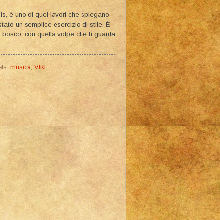
is, è uno di quei lavori che spiegano
tato un semplice esercizio di stile. È
l bosco, con quella volpe che ti guarda
els:
musica
,
VIKI