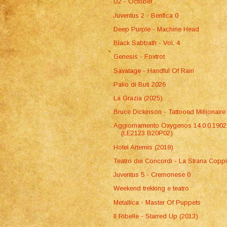
U2 - October
Juventus 2 - Benfica 0
Deep Purple - Machine Head
Black Sabbath - Vol. 4
Genesis - Foxtrot
Savatage - Handful Of Rain
Palio di Buti 2026
La Grazia (2025)
Bruce Dickinson - Tattooed Millionaire
Aggiornamento Oxygenos 14.0.0.1902
(LE2123 B20P02)
Hotel Artemis (2018)
Teatro dei Concordi - La Strana Copp
Juventus 5 - Cremonese 0
Weekend trekking e teatro
Metallica - Master Of Puppets
Il Ribelle - Starred Up (2013)