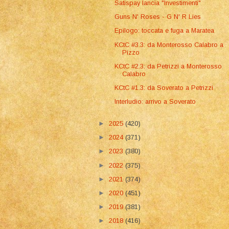
Satispay lancia "Investimenti"
Guns N' Roses - G N' R Lies
Epilogo: toccata e fuga a Maratea
KCtC #3.3: da Monterosso Calabro a
Pizzo
KCtC #2.3: da Petrizzi a Monterosso
Calabro
KCtC #1.3: da Soverato a Petrizzi
Interludio: arrivo a Soverato
►
2025
(420)
►
2024
(371)
►
2023
(380)
►
2022
(375)
►
2021
(374)
►
2020
(451)
►
2019
(381)
►
2018
(416)