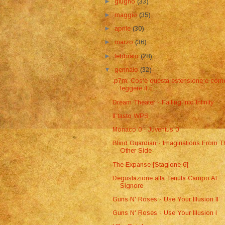
►
giugno
(33)
►
maggio
(35)
►
aprile
(30)
►
marzo
(36)
►
febbraio
(28)
▼
gennaio
(32)
​.p7m: Cos'è questa estensione e com
leggere il c...
Dream Theater - Falling Into Infinity
Il tasto WPS
Monaco 0 - Juventus 0
Blind Guardian - Imaginations From T
Other Side
The Expanse [Stagione 6]
Degustazione alla Tenuta Campo Al
Signore
Guns N' Roses - Use Your Illusion II
Guns N' Roses - Use Your Illusion I