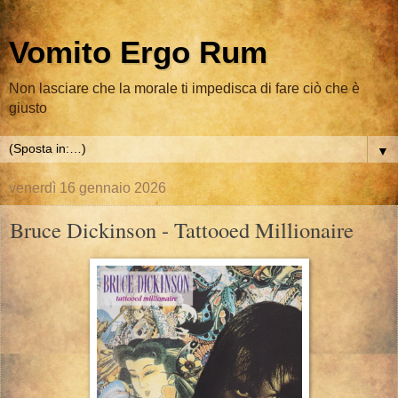
Vomito Ergo Rum
Non lasciare che la morale ti impedisca di fare ciò che è
giusto
▼
venerdì 16 gennaio 2026
Bruce Dickinson - Tattooed Millionaire