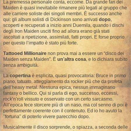
La premessa personale conta, eccome. Da grande fan dei
Maiden è quasi inevitabile rimanere più legati al gruppo che
alle carriere soliste dei singoli membri. È successo anche
qui: gli album solisti di Dickinson sono arrivati
dopo
,
scoperti e recuperati a inizio anni Duemila, quando i dischi
degli Iron Maiden usciti fino ad allora erano già stati
ascoltati a ripetizione, assimilati, fatti propri. E forse proprio
per questo l’impatto è stato più forte.
Tattooed Millionaire
non prova mai a essere un “disco dei
Maiden senza Maiden”. È
un’altra cosa
, e lo dichiara subito
senza ambiguità.
La
copertina
è esplicita, quasi provocatoria: Bruce in primo
piano, tatuato, atteggiamento da rocker più che da profeta
dell’heavy metal. Nessuna epica, nessun immaginario
fantasy o bellico. Qui si parla di ego, successo, eccessi,
rock’n’roll vissuto e osservato con un certo sarcasmo.
All’epoca fece storcere più di un naso, ma col senno di poi è
perfettamente coerente con il contenuto. Ed io ho avuto la
"fortuna" di poterlo vivere parecchio dopo.
Musicalmente il disco sorprende, o spiazza, a seconda delle