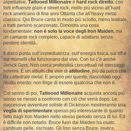
aspettative.
Tattooed Millionaire
è
hard rock diretto
, con
forti influenze glam e street rock, molto più vicino all’hard
rock americano di fine anni Ottanta che all’heavy metal
classico. Qui Bruce canta in modo più sciolto, meno teatrale,
a tratti persino scanzonato. Dimostra una cosa
fondamentale:
non è solo la voce degli Iron Maiden
, ma
un cantante rock completo, capace di adattarsi senza
perdere identità.
Il disco punta sull’immediatezza, sull’energia fisica, sui riff e
sui ritornelli che funzionano dal vivo. Con lui c'è anche
Jenick Gers. Non cerca profondità concettuali né messaggi
solenni. È un album che vive di
attitudine
, più da palco che
da cattedrale metal. E proprio per questo, riascoltato oggi,
risulta onesto: non finge di essere qualcosa che non è.
Col senno di poi,
Tattooed Millionaire
acquista ancora più
senso se messo a confronto con ciò che verrà dopo. Le
successive avventure soliste di Dickinson mostreranno una
voglia di sperimentare
spesso più interessante di quanto
fatto dagli Iron Maiden nello stesso periodo senza di lui. Ed
è difficile non notarlo: Bruce fuori dai Maiden ha osato,
cambiato pelle, rischiato. Gli Iron senza Bruce, invece,