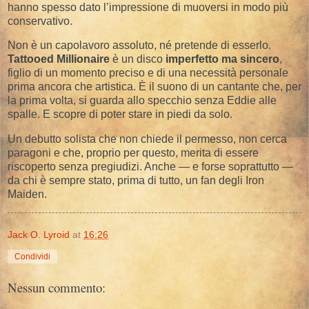
hanno spesso dato l’impressione di muoversi in modo più
conservativo.
Non è un capolavoro assoluto, né pretende di esserlo.
Tattooed Millionaire
è un disco
imperfetto ma sincero
,
figlio di un momento preciso e di una necessità personale
prima ancora che artistica. È il suono di un cantante che, per
la prima volta, si guarda allo specchio senza Eddie alle
spalle. E scopre di poter stare in piedi da solo.
Un debutto solista che non chiede il permesso, non cerca
paragoni e che, proprio per questo, merita di essere
riscoperto senza pregiudizi. Anche — e forse soprattutto —
da chi è sempre stato, prima di tutto, un fan degli Iron
Maiden.
Jack O. Lyroid
at
16:26
Condividi
Nessun commento: