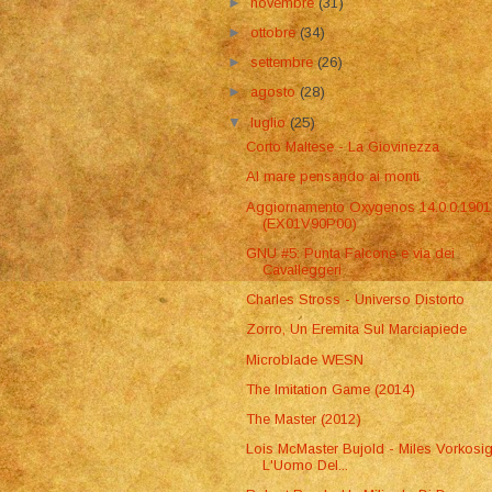
►
novembre
(31)
►
ottobre
(34)
►
settembre
(26)
►
agosto
(28)
▼
luglio
(25)
Corto Maltese - La Giovinezza
Al mare pensando ai monti
Aggiornamento Oxygenos 14.0.0.1901
(EX01V90P00)
GNU #5: Punta Falcone e via dei
Cavalleggeri
Charles Stross - Universo Distorto
Zorro, Un Eremita Sul Marciapiede
Microblade WESN
The Imitation Game (2014)
The Master (2012)
Lois McMaster Bujold - Miles Vorkosi
L'Uomo Del...