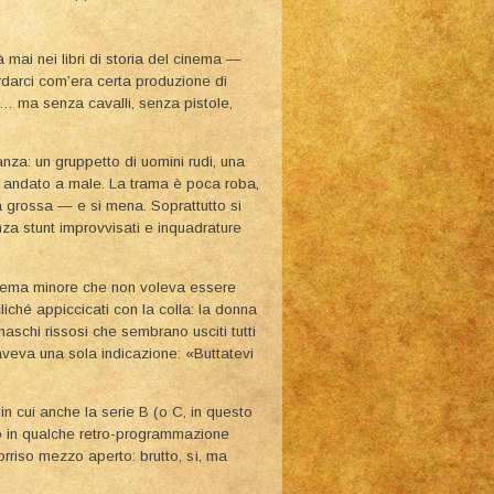
à mai nei libri di storia del cinema —
rdarci com’era certa produzione di
n… ma senza cavalli, senza pistole,
nza: un gruppetto di uomini rudi, una
o andato a male. La trama è poca roba,
rana grossa — e si mena. Soprattutto si
a stunt improvvisati e inquadrature
cinema minore che non voleva essere
iché appiccicati con la colla: la donna
schi rissosi che sembrano usciti tutti
aveva una sola indicazione: «Buttatevi
 in cui anche la serie B (o C, in questo
a o in qualche retro-programmazione
rriso mezzo aperto: brutto, sì, ma