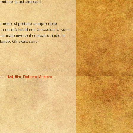
iventano quasi simpatici.
o meno, ci portano sempre delle
 qualità infatti non è eccelsa, ci sono
. Non male invece il comparto audio in
fondo. Gli extra sono:
els:
dvd
,
film
,
Roberto Montero
,