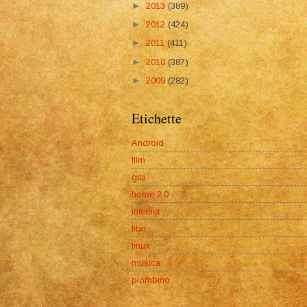
►
2013
(389)
►
2012
(424)
►
2011
(411)
►
2010
(387)
►
2009
(282)
Etichette
Android
film
gita
home 2.0
internet
libri
linux
musica
piombino