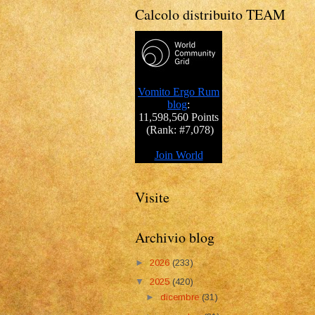
Calcolo distribuito TEAM
Visite
Archivio blog
►
2026
(233)
▼
2025
(420)
►
dicembre
(31)