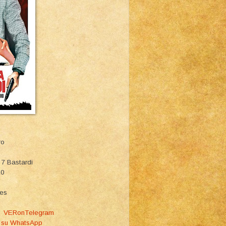
ro
 7 Bastardi
10
ies
am
VERonTelegram
 su WhatsApp