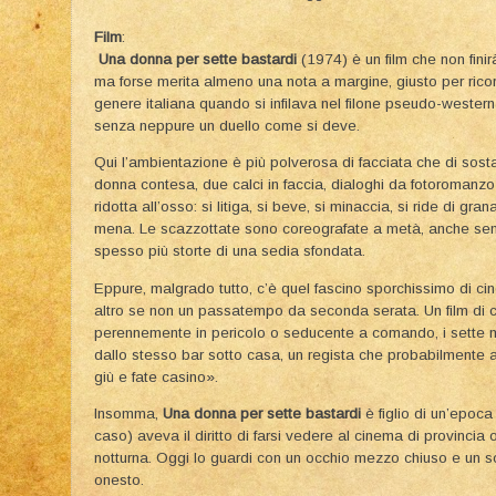
Film
:
Una donna per sette bastardi
(1974) è un film che non finir
ma forse merita almeno una nota a margine, giusto per rico
genere italiana quando si infilava nel filone pseudo-wester
senza neppure un duello come si deve.
Qui l’ambientazione è più polverosa di facciata che di sosta
donna contesa, due calci in faccia, dialoghi da fotoromanz
ridotta all’osso: si litiga, si beve, si minaccia, si ride di g
mena. Le scazzottate sono coreografate a metà, anche senz
spesso più storte di una sedia sfondata.
Eppure, malgrado tutto, c’è quel fascino sporchissimo di 
altro se non un passatempo da seconda serata. Un film di cl
perennemente in pericolo o seducente a comando, i sette ma
dallo stesso bar sotto casa, un regista che probabilmente 
giù e fate casino».
Insomma,
Una donna per sette bastardi
è figlio di un’epoca
caso) aveva il diritto di farsi vedere al cinema di provinci
notturna. Oggi lo guardi con un occhio mezzo chiuso e un so
onesto.