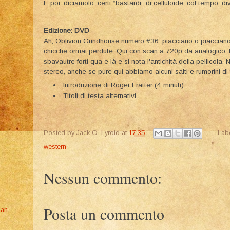
E poi, diciamolo: certi “bastardi” di celluloide, col tempo, d
Edizione: DVD
Ah, Oblivion Grindhouse numero #36: piacciano o piaccian
chicche ormai perdute. Qui con scan a 720p da analogico. La
sbavautre forti qua e là e si nota l'antichità della pellicola
stereo, anche se pure qui abbiamo alcuni salti e rumorini di 
Introduzione di Roger Fratter (4 minuti)
Titoli di testa alternativi
Posted by
Jack O. Lyroid
at
17:35
Lab
western
Nessun commento:
Posta un commento
gan