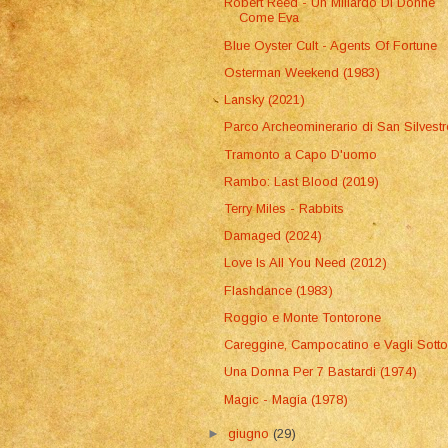
Robert Reed - Un Miliardo Di Donne
Come Eva
Blue Oyster Cult - Agents Of Fortune
Osterman Weekend (1983)
Lansky (2021)
Parco Archeominerario di San Silvest
Tramonto a Capo D'uomo
Rambo: Last Blood (2019)
Terry Miles - Rabbits
Damaged (2024)
Love Is All You Need (2012)
Flashdance (1983)
Roggio e Monte Tontorone
Careggine, Campocatino e Vagli Sott
Una Donna Per 7 Bastardi (1974)
Magic - Magia (1978)
►
giugno
(29)