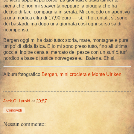
piena che non mi spaventa neppure la pioggia che ha
deciso di farci compagnia in serata. Mi concedo un aperitivo
a una modica cifra di 17,90 euro — sì, li ho contati, sì, sono
dei bastardi, ma dopo una giornata così ogni sorso sa di
ricompensa.
Bergen oggi mi ha dato tutto: storia, mare, montagne e pure
un po’ di sfida fisica. E io mi sono preso tutto, fino all’ultima
goccia. Inoltre cena al mercato del pesce con un surf & turf
nordico a base di astice norvegese e... Balena. Eh sì..
Album fotografico
Bergen, mini crociera e Monte Ulriken
Jack O. Lyroid
at
20:57
Condividi
Nessun commento: