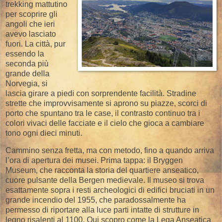
trekking mattutino
per scoprire gli
angoli che ieri
avevo lasciato
fuori. La città, pur
essendo la
seconda più
grande della
Norvegia, si
lascia girare a piedi con sorprendente facilità. Stradine
strette che improvvisamente si aprono su piazze, scorci di
porto che spuntano tra le case, il contrasto continuo tra i
colori vivaci delle facciate e il cielo che gioca a cambiare
tono ogni dieci minuti.
Cammino senza fretta, ma con metodo, fino a quando arriva
l’ora di apertura dei musei. Prima tappa: il Bryggen
Museum, che racconta la storia del quartiere anseatico,
cuore pulsante della Bergen medievale. Il museo si trova
esattamente sopra i resti archeologici di edifici bruciati in un
grande incendio del 1955, che paradossalmente ha
permesso di riportare alla luce parti intatte di strutture in
legno risalenti al 1100. Qui scopro come la Lega Anseatica