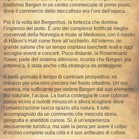
trasformò Bergen in un centro commerciale di primo piano,
dove il commercio dello stoccafisso era l’oro dell’epoca.
Poi è la volta del Bergenhus, la fortezza che domina
l’ingresso del porto. È uno dei complessi fortificati meglio
conservati della Norvegia e risale al Medioevo, con il mastio
di Håkon’s Hall come fiore all’occhiello. All’interno, un
grande salone che un tempo ospitava banchetti reali e oggi
accoglie eventi e concerti. Poco distante, la Rosenkrantz
Tower, parte del sistema difensivo, ricorda che Bergen, pur
pittoresca, è stata anche città strategica da proteggere.
A metà giornata è tempo di cambiare prospettiva: mi
imbarco per una mini crociera nel fiordo cittadino. Un’ora
appena, ma sufficiente per vedere Bergen dal suo elemento
più naturale, l’acqua. La barca costeggia le case colorate,
passa vicino a isolotti minuscoli e sfiora scogliere dove
l’urbanizzazione lascia spazio alla natura. Il tutto
accompagnato da un commento che mescola storia,
geografia e aneddoti curiosi. Sì, è un’esperienza
decisamente turistica, ma vale la pena per avere il colpo
d’occhio completo sulla città e il suo anfiteatro di colline.