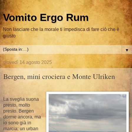
Vomito Ergo Rum
Non lasciare che la morale ti impedisca di fare ciò che è
giusto
▼
giovedì 14 agosto 2025
Bergen, mini crociera e Monte Ulriken
La sveglia suona
presto, molto
presto. Bergen
dorme ancora, ma
io sono già in
marcia: un urban