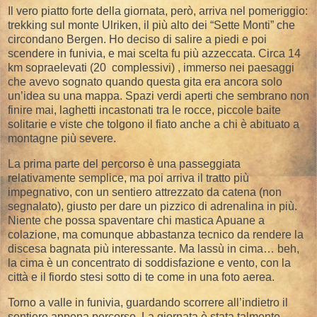
Il vero piatto forte della giornata, però, arriva nel pomeriggio:
trekking sul monte Ulriken, il più alto dei “Sette Monti” che
circondano Bergen. Ho deciso di salire a piedi e poi
scendere in funivia, e mai scelta fu più azzeccata. Circa 14
km sopraelevati (20 complessivi) , immerso nei paesaggi
che avevo sognato quando questa gita era ancora solo
un’idea su una mappa. Spazi verdi aperti che sembrano non
finire mai, laghetti incastonati tra le rocce, piccole baite
solitarie e viste che tolgono il fiato anche a chi è abituato a
montagne più severe.
La prima parte del percorso è una passeggiata
relativamente semplice, ma poi arriva il tratto più
impegnativo, con un sentiero attrezzato da catena (non
segnalato), giusto per dare un pizzico di adrenalina in più.
Niente che possa spaventare chi mastica Apuane a
colazione, ma comunque abbastanza tecnico da rendere la
discesa bagnata più interessante. Ma lassù in cima… beh,
la cima è un concentrato di soddisfazione e vento, con la
città e il fiordo stesi sotto di te come in una foto aerea.
Torno a valle in funivia, guardando scorrere all’indietro il
sentiero appena percorso. La giornata è stata talmente