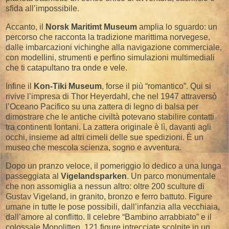
sfida all’impossibile.
Accanto, il
Norsk Maritimt Museum
amplia lo sguardo: un
percorso che racconta la tradizione marittima norvegese,
dalle imbarcazioni vichinghe alla navigazione commerciale,
con modellini, strumenti e perfino simulazioni multimediali
che ti catapultano tra onde e vele.
Infine il
Kon-Tiki Museum
, forse il più “romantico”. Qui si
rivive l’impresa di Thor Heyerdahl, che nel 1947 attraversò
l’Oceano Pacifico su una zattera di legno di balsa per
dimostrare che le antiche civiltà potevano stabilire contatti
tra continenti lontani. La zattera originale è lì, davanti agli
occhi, insieme ad altri cimeli delle sue spedizioni. È un
museo che mescola scienza, sogno e avventura.
Dopo un pranzo veloce, il pomeriggio lo dedico a una lunga
passeggiata al
Vigelandsparken
. Un parco monumentale
che non assomiglia a nessun altro: oltre 200 sculture di
Gustav Vigeland, in granito, bronzo e ferro battuto. Figure
umane in tutte le pose possibili, dall’infanzia alla vecchiaia,
dall’amore al conflitto. Il celebre “Bambino arrabbiato” e il
colossale Monolitten, 121 figure intrecciate scolpite in un