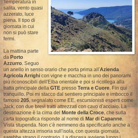
Temperatura in
salita, vento quasi
azzerato, luce
piena. Il tipo di
giornata in cui
non si può stare
fermi.
La mattina parte
da
Porto
Azzurro
. Seguo
un anello in senso orario che porta prima all'
Azienda
Agricola Arrighi
con vigne e macchia in uno dei panorami
più riconoscibili dell'Elba orientale e poi si ricollega alla
tratta principale della
GTE
presso
Terra e Cuore
. Fin qui
tranquillo. Poi mi stacco dal sentiero principale e imbocco il
famoso
205
, segnalato come EE, escursionisti esperti come
Jack, con due brevi tratti attrezzati con cavo d'acciaio. La
destinazione è la cima del
Monte della Croce
, che sulla
carta topografica risponde al nome di
Mar di Capanne
.
Vista stupenda. Non c'è nemmeno da specificarlo anche a
questa altezza irrisoria sull'isola, con questa giornata,
sarebbe strano il contrario. La discesa avviene lungo i