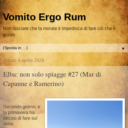
Vomito Ergo Rum
Non lasciare che la morale ti impedisca di fare ciò che è
giusto
▼
sabato 4 aprile 2026
Elba: non solo spiagge #27 (Mar di
Capanne e Ramerino)
Secondo giorno, e
la primavera ha
deciso di fare sul
serio.