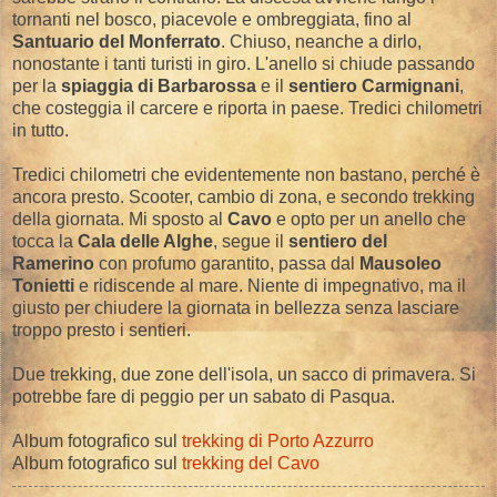
tornanti nel bosco, piacevole e ombreggiata, fino al
Santuario del Monferrato
. Chiuso, neanche a dirlo,
nonostante i tanti turisti in giro. L'anello si chiude passando
per la
spiaggia di Barbarossa
e il
sentiero Carmignani
,
che costeggia il carcere e riporta in paese. Tredici chilometri
in tutto.
Tredici chilometri che evidentemente non bastano, perché è
ancora presto. Scooter, cambio di zona, e secondo trekking
della giornata. Mi sposto al
Cavo
e opto per un anello che
tocca la
Cala delle Alghe
, segue il
sentiero del
Ramerino
con profumo garantito, passa dal
Mausoleo
Tonietti
e ridiscende al mare. Niente di impegnativo, ma il
giusto per chiudere la giornata in bellezza senza lasciare
troppo presto i sentieri.
Due trekking, due zone dell'isola, un sacco di primavera. Si
potrebbe fare di peggio per un sabato di Pasqua.
Album fotografico sul
trekking di Porto Azzurro
Album fotografico sul
trekking del Cavo