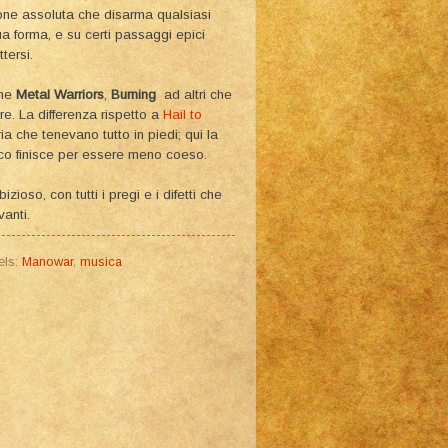
one assoluta che disarma qualsiasi
a forma, e su certi passaggi epici
tersi.
ome
Metal Warriors
,
Burning
ad altri che
e. La differenza rispetto a
Hail to
a che tenevano tutto in piedi; qui la
sco finisce per essere meno coeso.
ioso, con tutti i pregi e i difetti che
anti.
els:
Manowar
,
musica