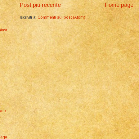
Post più recente
Home page
Iscriviti a:
Commenti sul post (Atom)
inst
orio
rega