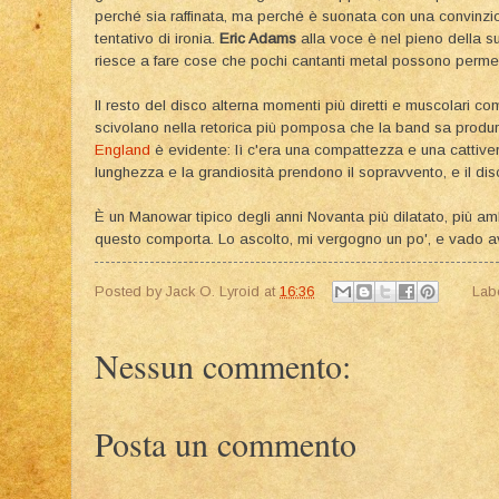
perché sia raffinata, ma perché è suonata con una convinzi
tentativo di ironia.
Eric Adams
alla voce è nel pieno della su
riesce a fare cose che pochi cantanti metal possono permet
Il resto del disco alterna momenti più diretti e muscolari c
scivolano nella retorica più pomposa che la band sa produrr
England
è evidente: lì c'era una compattezza e una cattiveri
lunghezza e la grandiosità prendono il sopravvento, e il di
È un Manowar tipico degli anni Novanta più dilatato, più ambiz
questo comporta. Lo ascolto, mi vergogno un po', e vado av
Posted by
Jack O. Lyroid
at
16:36
Lab
Nessun commento:
Posta un commento