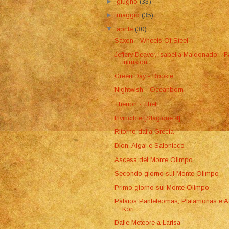
►
giugno
(33)
►
maggio
(35)
▼
aprile
(30)
Saxon - Wheels Of Steel
Jeffery Deaver, Isabella Maldonado - F
Intrusion
Green Day - Dookie
Nightwish - Oceanborn
Therion - Theli
Invincible [Stagione 4]
Ritorno dalla Grecia
Dion, Aigai e Salonicco
Ascesa del Monte Olimpo
Secondo giorno sul Monte Olimpo
Primo giorno sul Monte Olimpo
Palaios Panteleomas, Platamonas e A
Kori
Dalle Meteore a Larisa