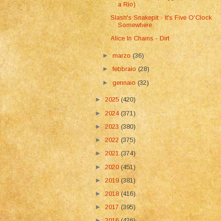
a Rio)
Slash's Snakepit - It's Five O'Clock
Somewhere
Alice In Chains - Dirt
►
marzo
(36)
►
febbraio
(28)
►
gennaio
(32)
►
2025
(420)
►
2024
(371)
►
2023
(380)
►
2022
(375)
►
2021
(374)
►
2020
(451)
►
2019
(381)
►
2018
(416)
►
2017
(395)
►
2016
(426)