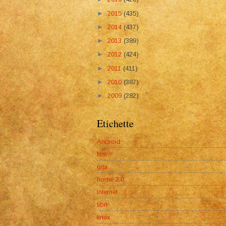
►
2015
(435)
►
2014
(437)
►
2013
(389)
►
2012
(424)
►
2011
(411)
►
2010
(387)
►
2009
(282)
Etichette
Android
film
gita
home 2.0
internet
libri
linux