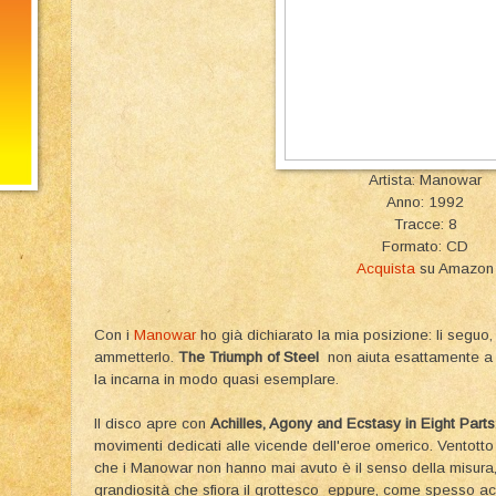
Artista: Manowar
Anno: 1992
Tracce: 8
Formato: CD
Acquista
su Amazon
Con i
Manowar
ho già dichiarato la mia posizione: li seguo,
ammetterlo.
The Triumph of Steel
non aiuta esattamente a 
la incarna in modo quasi esemplare.
Il disco apre con
Achilles, Agony and Ecstasy in Eight Parts
movimenti dedicati alle vicende dell'eroe omerico. Ventotto 
che i Manowar non hanno mai avuto è il senso della misura,
grandiosità che sfiora il grottesco eppure, come spesso ac