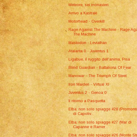
Meteore, sei monasteri
Arrivo a Kastraki
Motorhead - Overkill
Rage Against The Machine - Rage Aga
The Machine
Mastodon - Leviathan
Atalanta 0 - Juventus 1
Ligabue, il ruggito dell'anima, Pisa
Blind Guardian - Battalions Of Fear
Manowar - The Triumph Of Steel
Iron Maiden - Virtual XI
Juventus 2 - Genoa 0
Il ritorno a Pasquetta
Elba: non solo spiagge #28 (Promont
di Capoliv...
Elba: non solo spiagge #27 (Mar di
Capanne e Ramer...
Elba: non solo spiagge #26 (Monte St