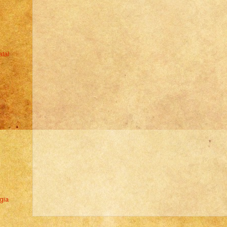
atal
gia