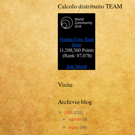
Calcolo distribuito TEAM
Visite
Archivio blog
▼
2026
(233)
►
agosto
(5)
►
luglio
(34)