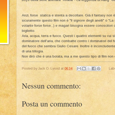
Anzi, forse statica e stenta a decollare. Già il fantasy non
sicuramente questo film non è "Il signore degli anelli" o "La s
volante forse forse...) e magari bisogna essere conoscitori d
biglietto.
Aria, acqua, terra e fuoco. Questi i quattro elementi su cui 
dominatore dell'aria, che combatte contro i dominatori del fu
del fuoco che sembra Giulio Cesare. Inoltre è inconcludente 
di una trilogia.
Non dirò che è una boiata, ma a me questo tipo di film non d
Posted by
Jack O. Lyroid
at
06:34
Lab
Nessun commento:
Posta un commento