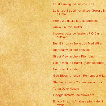
Lo streaming live su YouTube
Le funzioni sperimentali per Google 
e Gmail
Home 2.0 uscita la beta pubblica
Arriva il nuovo Twitter
Il power balance funziona? O è una
bufala?
BurnBit non va bene con MediaFire
Ricordatevi di fare benzina
Street View anche a Piombino
Giù le mani da Baratti (parte seconda)
Ciao ciao Logistep
God Bless America - Remember 9/11
Stephen Gunn - Commando ombra
Torna Duke Nukem
Google Instant: una nuova era.
Enrico Brizzi - L'inattesa piega degli
eventi