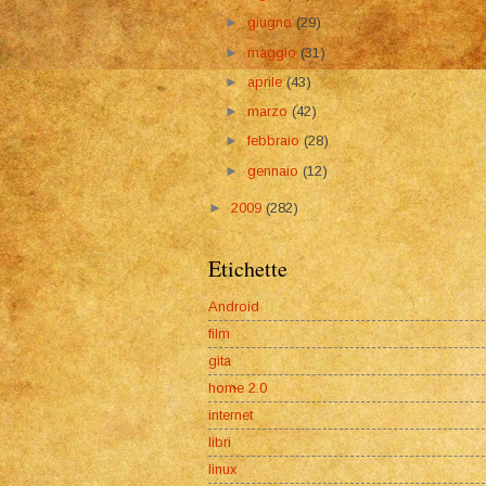
►
giugno
(29)
►
maggio
(31)
►
aprile
(43)
►
marzo
(42)
►
febbraio
(28)
►
gennaio
(12)
►
2009
(282)
Etichette
Android
film
gita
home 2.0
internet
libri
linux