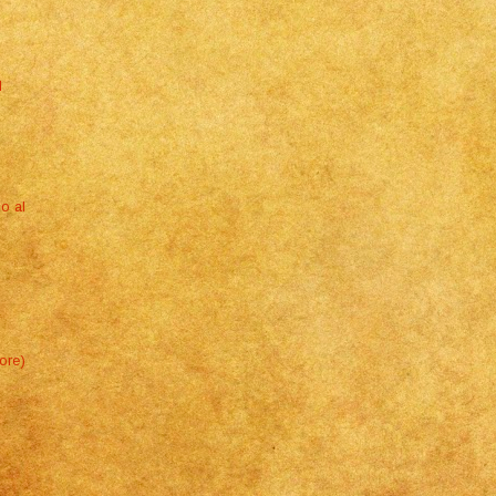
d
o al
ore)