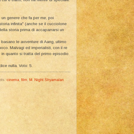
 è un genere che fa per me, poi
toria infinita" (anche se il cucciolone
ella storia prima di accaparrarsi un
si basano le avventure di Aang, ultimo
oco. Malvagi ed imperialisti, con il re
in quanto si tratta del primo episodio
ice nulla. Voto: 5.
els:
cinema
,
film
,
M. Night Shyamalan