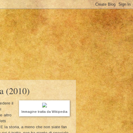
a (2010)
edere il
i
Immagine tratta da Wikipedia
e altro
etti
 E la storia, a meno che non siate fan
ui è tratto, non ha niente di speciale.