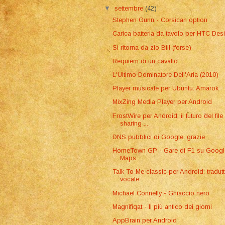
▼
settembre
(42)
Stephen Gunn - Corsican option
Carica batteria da tavolo per HTC Desi
Si ritorna da zio Bill (forse)
Requiem di un cavallo
L'Ultimo Dominatore Dell'Aria (2010)
Player musicale per Ubuntu: Amarok
MixZing Media Player per Android
FrostWire per Android: il futuro del file
sharing ...
DNS pubblici di Google: grazie
HomeTown GP - Gare di F1 su Googl
Maps
Talk To Me classic per Android: tradut
vocale
Michael Connelly - Ghiaccio nero
Magnifiqat - Il più antico dei giorni
AppBrain per Android