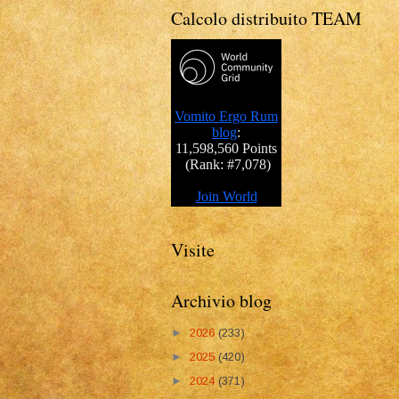
Calcolo distribuito TEAM
Visite
Archivio blog
►
2026
(233)
►
2025
(420)
►
2024
(371)