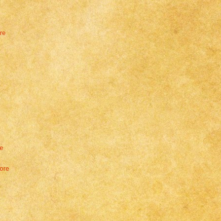
re
e
tore