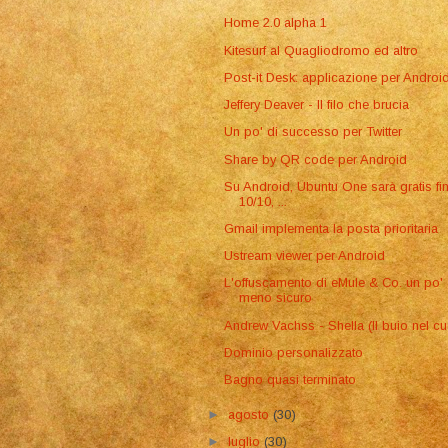
Home 2.0 alpha 1
Kitesurf al Quagliodromo ed altro
Post-it Desk: applicazione per Androi
Jeffery Deaver - Il filo che brucia
Un po' di successo per Twitter
Share by QR code per Android
Su Android, Ubuntu One sarà gratis fin
10/10, ...
Gmail implementa la posta prioritaria
Ustream viewer per Android
L'offuscamento di eMule & Co. un po'
meno sicuro
Andrew Vachss - Shella (Il buio nel cu
Dominio personalizzato
Bagno quasi terminato
►
agosto
(30)
►
luglio
(30)