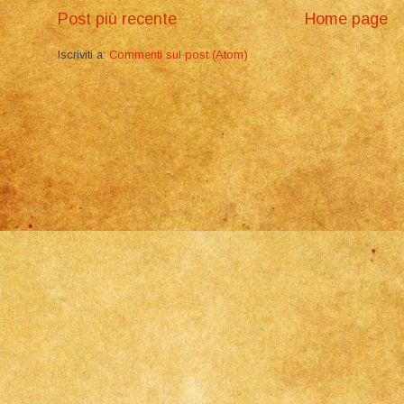
Post più recente
Home page
Iscriviti a:
Commenti sul post (Atom)