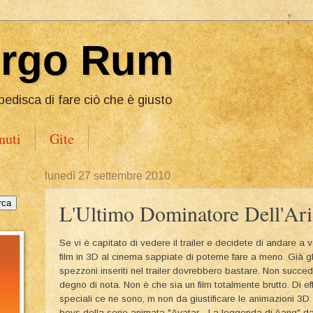
Ergo Rum
pedisca di fare ciò che è giusto
nuti
Gite
lunedì 27 settembre 2010
L'Ultimo Dominatore Dell'Ari
Se vi è capitato di vedere il trailer e decidete di andare a v
film in 3D al cinema sappiate di poterne fare a meno. Già gl
spezzoni inseriti nel trailer dovrebbero bastare. Non succed
degno di nota. Non è che sia un film totalmente brutto. Di eff
speciali ce ne sono, m non da giustificare le animazioni 3D.
boys della serie animata "Avatar - La leggenda di Aang" da c