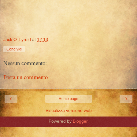
Jack O. Lyroid
at
12:13
Condividi
Nessun commento:
Posta un commento
‹
›
Home page
Visualizza versione web
Powered by
Blogger
.