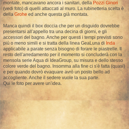
montate, mancavano ancora i sanitari, della
Pozzi Ginori
(vedi foto) di quelli attaccati al muro. La rubinetteria scelta è
della
Grohe
ed anche questa già montata.
Manca quindi il box doccia che per un disguido dovrebbe
presentarsi all'appello tra una decina di giorni, e gli
accessori del bagno. Anche per questi i tempi previsti sono
più o meno simili e si tratta della linea GeaLuna di
Inda
applicabile a parate senza bisogno di forare le piastrelle. Il
resto dell'arredamento per il momento si concluderà con la
mensola serie Aqua di IdeaGroup, su misura e dello stesso
colore verde del bagno. Insomma alla fine ci s'è fatta (quasi)
e per quando dovrò evaquare avrò un posto bello ad
accogliente. Anche il sedere vuole la sua parte.
Qui le foto per avere un'idea.