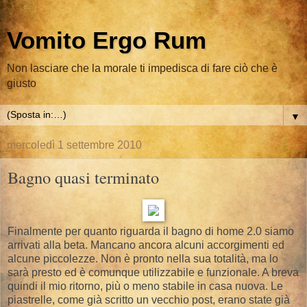
Vomito Ergo Rum
Non lasciare che la morale ti impedisca di fare ciò che è
giusto
▼
mercoledì 1 settembre 2010
Bagno quasi terminato
Finalmente per quanto riguarda il bagno di home 2.0 siamo
arrivati alla beta. Mancano ancora alcuni accorgimenti ed
alcune piccolezze. Non è pronto nella sua totalità, ma lo
sarà presto ed è comunque utilizzabile e funzionale. A breva
quindi il mio ritorno, più o meno stabile in casa nuova. Le
piastrelle, come già scritto un vecchio post, erano state già