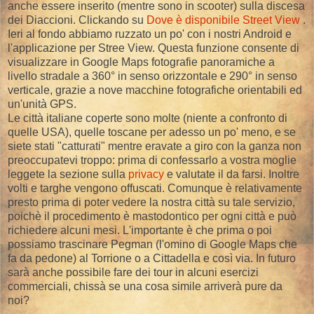
anche essere inserito (mentre sono in scooter) sulla discesa
dei Diaccioni. Clickando su
Dove è disponibile Street View
.
Ieri al fondo abbiamo ruzzato un po' con i nostri Android e
l'applicazione per Stree View. Questa funzione consente di
visualizzare in Google Maps fotografie panoramiche a
livello stradale a 360° in senso orizzontale e 290° in senso
verticale, grazie a nove macchine fotografiche orientabili ed
un'unità GPS.
Le città italiane coperte sono molte (niente a confronto di
quelle USA), quelle toscane per adesso un po' meno, e se
siete stati "catturati" mentre eravate a giro con la ganza non
preoccupatevi troppo: prima di confessarlo a vostra moglie
leggete la sezione sulla
privacy
e valutate il da farsi. Inoltre
volti e targhe vengono offuscati. Comunque è relativamente
presto prima di poter vedere la nostra città su tale servizio,
poichè il procedimento è mastodontico per ogni città e può
richiedere alcuni mesi. L'importante è che prima o poi
possiamo trascinare Pegman (l'omino di Google Maps che
fa da pedone) al Torrione o a Cittadella e così via. In futuro
sarà anche possibile fare dei tour in alcuni esercizi
commerciali, chissà se una cosa simile arriverà pure da
noi?