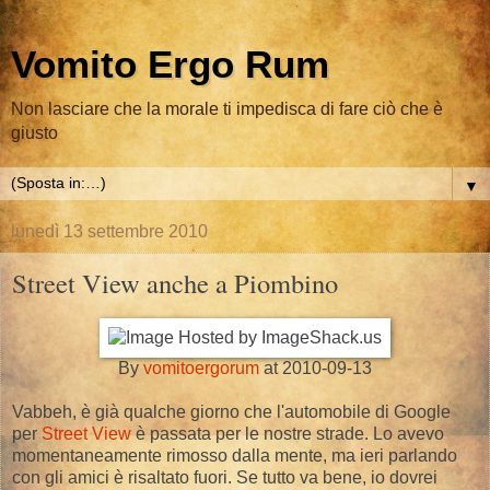
Vomito Ergo Rum
Non lasciare che la morale ti impedisca di fare ciò che è
giusto
▼
lunedì 13 settembre 2010
Street View anche a Piombino
By
vomitoergorum
at 2010-09-13
Vabbeh, è già qualche giorno che l'automobile di Google
per
Street View
è passata per le nostre strade. Lo avevo
momentaneamente rimosso dalla mente, ma ieri parlando
con gli amici è risaltato fuori. Se tutto va bene, io dovrei