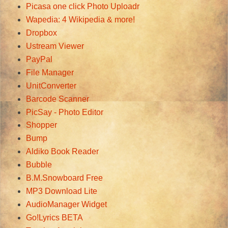
Picasa one click Photo Uploadr
Wapedia: 4 Wikipedia & more!
Dropbox
Ustream Viewer
PayPal
File Manager
UnitConverter
Barcode Scanner
PicSay - Photo Editor
Shopper
Bump
Aldiko Book Reader
Bubble
B.M.Snowboard Free
MP3 Download Lite
AudioManager Widget
Go!Lyrics BETA