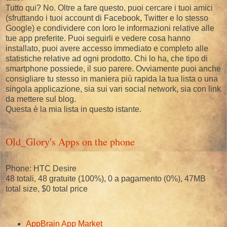
Tutto qui? No. Oltre a fare questo, puoi cercare i tuoi amici
(sfruttando i tuoi account di Facebook, Twitter e lo stesso
Google) e condividere con loro le informazioni relative alle
tue app preferite. Puoi seguirli e vedere cosa hanno
installato, puoi avere accesso immediato e completo alle
statistiche relative ad ogni prodotto. Chi lo ha, che tipo di
smartphone possiede, il suo parere. Ovviamente puoi anche
consigliare tu stesso in maniera più rapida la tua lista o una
singola applicazione, sia sui vari social network, sia con link
da mettere sul blog.
Questa è la mia lista in questo istante.
Old_Glory's Apps on the phone
Phone: HTC Desire
48 totali, 48 gratuite (100%), 0 a pagamento (0%), 47MB
total size, $0 total price
AppBrain App Market