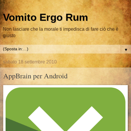
Vomito Ergo Rum
Non lasciare che la morale ti impedisca di fare ciò che è
giusto
▼
sabato 18 settembre 2010
AppBrain per Android