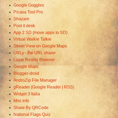
Google Goggles
Picasa Tool Pro
Shazam
Post it desk
App 2 SD (move apps to SD)
Virtual Walkie Talkie
Street View on Google Maps
URLy - the URL sharer
Layar Reality Browser
Google Maps
Blogger-droid
AndroZip File Manager
gReader (Google Reader | RSS)
Widget 3 Italia
Mini Info
Share By QRCode
National Flags Quiz