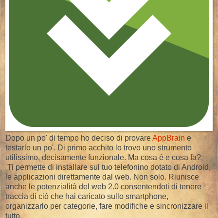
Dopo un po' di tempo ho deciso di provare
AppBrain
e
testarlo un po'. Di primo acchito lo trovo uno strumento
utilissimo, decisamente funzionale. Ma cosa è e cosa fa?
Ti permette di installare sul tuo telefonino dotato di Android,
le applicazioni direttamente dal web. Non solo. Riunisce
anche le potenzialità del web 2.0 consentendoti di tenere
traccia di ciò che hai caricato sullo smartphone,
organizzarlo per categorie, fare modifiche e sincronizzare il
tutto.