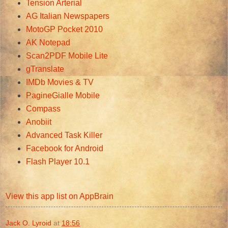
Tension Arterial
AG Italian Newspapers
MotoGP Pocket 2010
AK Notepad
Scan2PDF Mobile Lite
gTranslate
IMDb Movies & TV
PagineGialle Mobile
Compass
Anobiit
Advanced Task Killer
Facebook for Android
Flash Player 10.1
View this app list on AppBrain
Jack O. Lyroid
at
18:56