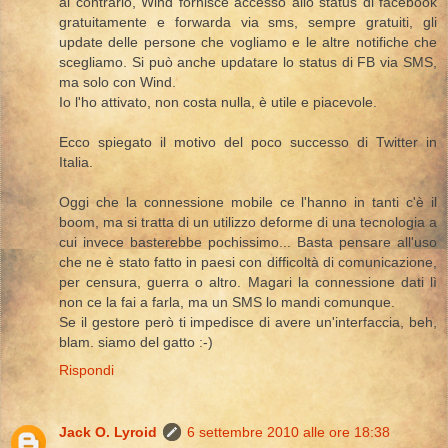
al contrario, Wind fornisce accesso allo status di facebook
gratuitamente e forwarda via sms, sempre gratuiti, gli
update delle persone che vogliamo e le altre notifiche che
scegliamo. Si può anche updatare lo status di FB via SMS,
ma solo con Wind.
Io l'ho attivato, non costa nulla, è utile e piacevole.
Ecco spiegato il motivo del poco successo di Twitter in
Italia.
Oggi che la connessione mobile ce l'hanno in tanti c'è il
boom, ma si tratta di un utilizzo deforme di una tecnologia a
cui invece basterebbe pochissimo... Basta pensare all'uso
che ne è stato fatto in paesi con difficoltà di comunicazione,
per censura, guerra o altro. Magari la connessione dati lì
non ce la fai a farla, ma un SMS lo mandi comunque.
Se il gestore però ti impedisce di avere un'interfaccia, beh,
blam. siamo del gatto :-)
Rispondi
Jack O. Lyroid
6 settembre 2010 alle ore 18:38