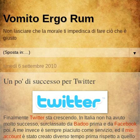
Vomito Ergo Rum
Non lasciare che la morale ti impedisca di fare ciò che è
giusto
▼
lunedì 6 settembre 2010
Un po' di successo per Twitter
Finalmente
Twitter
sta crescendo. In Italia non ha avuto
molto successo, surclassato da
Badoo
prima e da
Facebook
poi. A me invece è sempre piaciuto come servizio, ed il
mio
account
è stato creato diverso tempo prima rispetto a quello