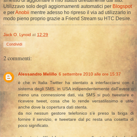
smesso di aggiornare il mio status direttamente dal sito.
Utilizzavo solo degli aggiornamenti automatici per
Blogspot
e per
Anobii
mentre adesso ho ripreso il via ad utilizzarlo in
modo pieno proprio grazie a Friend Stream su HTC Desire.
Jack O. Lyroid
at
12:29
Condividi
2 commenti:
Alessandro Melillo
6 settembre 2010 alle ore 15:37
è che in Italia Twitter ha stentato a interfacciarsi con il
sistema degli SMS. in USA indipendentemente dall'avere o
meno una connessione dati, via SMS si può tweetare e
ricevere tweet, cosa che lo rende versatilissimo e utile
anche dove la copertura dati stenta.
da noi nessun gestore telefonico s'è preso la briga di
fornire il servizio, e tweetare dal pc resta una cosetta di
poco significato.