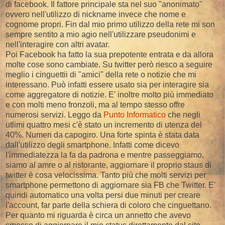
di facebook. Il fattore principale sta nel suo "anonimato"
ovvero nell'utilizzo di nickname invece che nome e
cognome propri. Fin dal mio primo utilizzo della rete mi son
sempre sentito a mio agio nell'utilizzare pseudonimi e
nell'interagire con altri avatar.
Poi Facebook ha fatto la sua prepotente entrata e da allora
molte cose sono cambiate. Su twitter però riesco a seguire
meglio i cinguettii di "amici" della rete o notizie che mi
interessano. Può infatti essere usato sia per interagire sia
come aggregatore di notizie. E' inoltre molto più immediato
e con molti meno fronzoli, ma al tempo stesso offre
numerosi servizi. Leggo da
Punto Informatico
che negli
utlimi quattro mesi c'è stato un incremento di utenza del
40%. Numeri da capogiro. Una forte spinta è stata data
dall'utilizzo degli smartphone. Infatti come dicevo
l'immediatezza la fa da padrona e mentre passeggiamo,
siamo al amre o al ristorante, aggiornare il proprio staus di
twitter è cosa velocissima. Tanto più che molti servizi per
smartphone permettono di aggiornare sia FB che Twitter. E'
quindi automatico una volta persi due minuti per creare
l'account, far parte della schiera di coloro che cinguettano.
Per quanto mi riguarda è circa un annetto che avevo