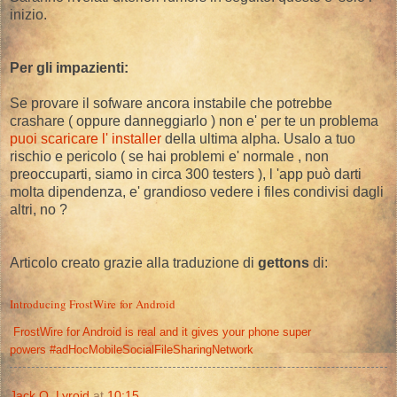
inizio.
Per gli impazienti:
Se provare il sofware ancora instabile che potrebbe
crashare ( oppure danneggiarlo ) non e' per te un problema
puoi scaricare l' installer
della ultima alpha. Usalo a tuo
rischio e pericolo ( se hai problemi e' normale , non
preoccuparti, siamo in circa 300 testers ), l 'app può darti
molta dipendenza, e' grandioso vedere i files condivisi dagli
altri, no ?
Articolo creato grazie alla traduzione di
gettons
di:
Introducing FrostWire for Android
FrostWire for Android is real and it gives your phone super
powers #adHocMobileSocialFileSharingNetwork
Jack O. Lyroid
at
10:15