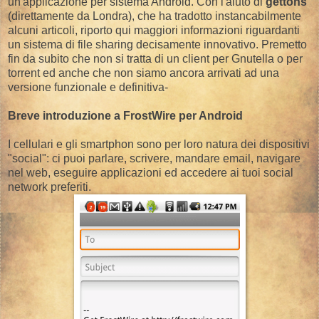
un'applicazione per sistema Android. Con l'aiuto di
gettons
(direttamente da Londra), che ha tradotto instancabilmente
alcuni articoli, riporto qui maggiori informazioni riguardanti
un sistema di file sharing decisamente innovativo. Premetto
fin da subito che non si tratta di un client per Gnutella o per
torrent ed anche che non siamo ancora arrivati ad una
versione funzionale e definitiva-
Breve introduzione a FrostWire per Android
I cellulari e gli smartphon sono per loro natura dei dispositivi
"social": ci puoi parlare, scrivere, mandare email, navigare
nel web, eseguire applicazioni ed accedere ai tuoi social
network preferiti.