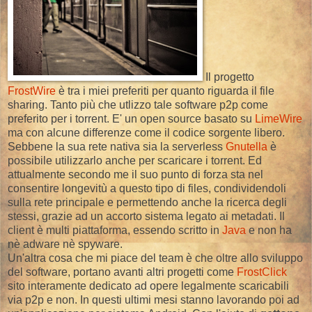
Il progetto
FrostWire
è tra i miei preferiti per quanto riguarda il file
sharing. Tanto più che utlizzo tale software p2p come
preferito per i torrent. E' un open source basato su
LimeWire
ma con alcune differenze come il codice sorgente libero.
Sebbene la sua rete nativa sia la serverless
Gnutella
è
possibile utilizzarlo anche per scaricare i torrent. Ed
attualmente secondo me il suo punto di forza sta nel
consentire longevitù a questo tipo di files, condividendoli
sulla rete principale e permettendo anche la ricerca degli
stessi, grazie ad un accorto sistema legato ai metadati. Il
client è multi piattaforma, essendo scritto in
Java
e non ha
nè adware nè spyware.
Un'altra cosa che mi piace del team è che oltre allo sviluppo
del software, portano avanti altri progetti come
FrostClick
sito interamente dedicato ad opere legalmente scaricabili
via p2p e non. In questi ultimi mesi stanno lavorando poi ad