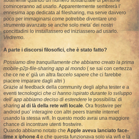
solamente quando un numero sostanziale di persone
cominceranno ad usarlo. Apparentemente sembrerà l'
ennesima app dedicata al filesharing, ma serve davvero
poco per immaginarsi come potrebbe diventare uno
strumento avanzato se anche solo meta' dei nostri
concittadini lo installassero ed iniziassero ad usarlo.
Vedremo
.
A parte i discorsi filosofici, che è stato fatto?
Possiamo dire tranquillamente che abbiamo creato la prima
mobile-p2p-file-sharing app al mondo
( se sai con certezza
che ce ne e' già un altra
faccelo sapere
che ci farebbe
piacere imparare dagli altri )
Grazie al feedback della community degli alpha tester e a
eventi tecnologici
che ci hanno ispirato durante lo sviluppo
dell' app abbiamo deciso di estendere
le possibilita' di
sharing
al di là della rete wifi locale
. Ora frostwire per
android puo' interagire con altri peers tramite internet
usando la stessa wifi. In questo modo avrai una maggiore
chance di incontrare utenti frostwire.
Quando abbiamo notato che
Apple aveva lanciato face-
time x iphone 4
e che questa funzionava solo via wifi e la