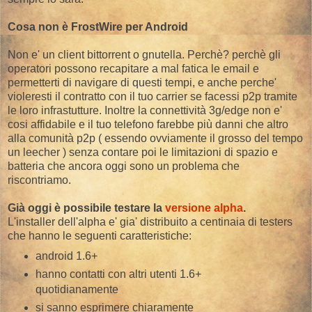
Cosa non è FrostWire per Android
Non e' un client bittorrent o gnutella. Perchè? perchè gli
operatori possono recapitare a mal fatica le email e
permetterti di navigare di questi tempi, e anche perche'
violeresti il contratto con il tuo carrier se facessi p2p tramite
le loro infrastutture. Inoltre la connettività 3g/edge non e'
cosi affidabile e il tuo telefono farebbe più danni che altro
alla comunità p2p ( essendo ovviamente il grosso del tempo
un leecher ) senza contare poi le limitazioni di spazio e
batteria che ancora oggi sono un problema che
riscontriamo.
Già oggi è possibile testare la
versione alpha
.
L'installer dell'alpha e' gia' distribuito a centinaia di testers
che hanno le seguenti caratteristiche:
android 1.6+
hanno contatti con altri utenti 1.6+
quotidianamente
si sanno esprimere chiaramente