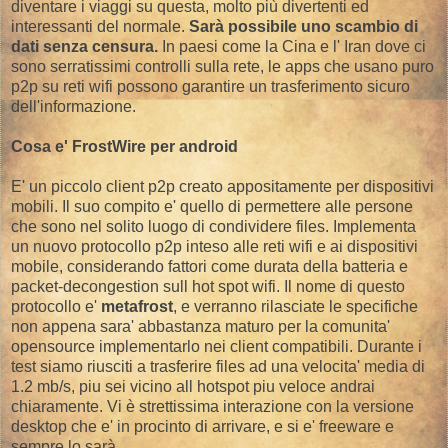
diventare i viaggi su questa, molto più divertenti ed
interessanti del normale.
Sarà possibile uno scambio di
dati senza censura.
In paesi come la Cina e l' Iran dove ci
sono serratissimi controlli sulla rete, le apps che usano puro
p2p su reti wifi possono garantire un trasferimento sicuro
dell'informazione.
Cosa e' FrostWire per android
E' un piccolo client p2p creato appositamente per dispositivi
mobili. Il suo compito e' quello di permettere alle persone
che sono nel solito luogo di condividere files. Implementa
un nuovo protocollo p2p inteso alle reti wifi e ai dispositivi
mobile, considerando fattori come durata della batteria e
packet-decongestion sull hot spot wifi. Il nome di questo
protocollo e'
metafrost
, e verranno rilasciate le specifiche
non appena sara' abbastanza maturo per la comunita'
opensource implementarlo nei client compatibili. Durante i
test siamo riusciti a trasferire files ad una velocita' media di
1.2 mb/s, piu sei vicino all hotspot piu veloce andrai
chiaramente. Vi è strettissima interazione con la versione
desktop che e' in procinto di arrivare, e si e' freeware e
sempre lo sarà.