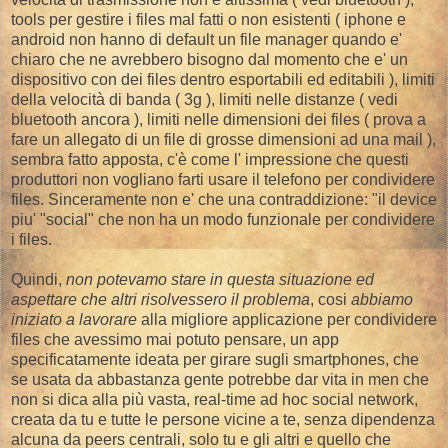
tools per gestire i files mal fatti o non esistenti ( iphone e
android non hanno di default un file manager quando e'
chiaro che ne avrebbero bisogno dal momento che e' un
dispositivo con dei files dentro esportabili ed editabili ), limiti
della velocità di banda ( 3g ), limiti nelle distanze ( vedi
bluetooth ancora ), limiti nelle dimensioni dei files ( prova a
fare un allegato di un file di grosse dimensioni ad una mail ),
sembra fatto apposta, c'è come l' impressione che questi
produttori non vogliano farti usare il telefono per condividere
files. Sinceramente non e' che una contraddizione: "il device
piu' "social" che non ha un modo funzionale per condividere
i files.
Quindi,
non potevamo stare in questa situazione ed
aspettare che altri risolvessero il problema
, cosi
abbiamo
iniziato a lavorare
alla migliore applicazione per condividere
files che avessimo mai potuto pensare, un app
specificatamente ideata per girare sugli smartphones, che
se usata da abbastanza gente potrebbe dar vita in men che
non si dica alla più vasta, real-time ad hoc social network,
creata da tu e tutte le persone vicine a te, senza dipendenza
alcuna da peers centrali, solo tu e gli altri e quello che