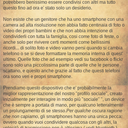
potrebbero benissimo essere condivisi con altri ma tutto
questo fino ad ora e' stato solo un desiderio.
Non esiste che un genitore che ha uno smartphone con una
camera ad alta risoluzione non abbia fatto centinaia di foto o
video dei propri bambini e che non abbia intenzione di
condividerli con tutta la famiglia, cosi come foto di feste, o
anche solo per rivivere certi momenti come bellissimi
ricordi... di solito foto e video vanno persi quando si cambia
telefono o se si deve formattare la memoria interna di quest'
ultimo. Quelle foto che ad esempio vedi su facebook o flickr
sono solo una piccolissima parte di quelle che le persone
scattano, e questo anche grazie al fatto che questi telefoni
ora sono veri e propri smartphone.
Prendiamo questo dispositivo che e' probabilmente la
miglior rappresentazione del nostro "profilo sociale", creato
inizialmente per interagire in modo più "sociale" ", un device
che è sempre a portata di mano, per qualcuno letteralmente
un prolungamento di se stesso.
Per qualche oscura ragione
che non capiamo
, gli smartphones hanno una unica pecca:
ovvero quando vuoi condividere qualcosa con gli altri, la
velocità di trasmissione non è altissima ( vedi bluetooth ),