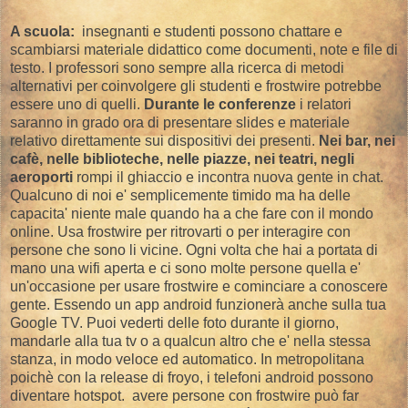
A scuola:
insegnanti e studenti possono chattare e
scambiarsi materiale didattico come documenti, note e file di
testo. I professori sono sempre alla ricerca di metodi
alternativi per coinvolgere gli studenti e frostwire potrebbe
essere uno di quelli.
Durante le conferenze
i relatori
saranno in grado ora di presentare slides e materiale
relativo direttamente sui dispositivi dei presenti.
Nei bar, nei
cafè, nelle biblioteche, nelle piazze, nei teatri, negli
aeroporti
rompi il ghiaccio e incontra nuova gente in chat.
Qualcuno di noi e' semplicemente timido ma ha delle
capacita' niente male quando ha a che fare con il mondo
online. Usa frostwire per ritrovarti o per interagire con
persone che sono li vicine. Ogni volta che hai a portata di
mano una wifi aperta e ci sono molte persone quella e'
un'occasione per usare frostwire e cominciare a conoscere
gente. Essendo un app android funzionerà anche sulla tua
Google TV. Puoi vederti delle foto durante il giorno,
mandarle alla tua tv o a qualcun altro che e' nella stessa
stanza, in modo veloce ed automatico. In metropolitana
poichè con la release di froyo, i telefoni android possono
diventare hotspot. avere persone con frostwire può far