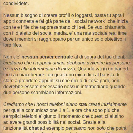
condividete.
Nessun bisogno di creare profili o loggarsi, basta tu apra l
app ti connetta e fai già parte del "social network" che inizia
con te e i file che rappresentano chi sei. Se vuoi chiamarla
con il dialetto dei social media, e' una rete sociale real time
dove i membri si raggruppano per un unico solo obiettivo, i
loro files.
Non c'e'
nessun server centrale
al di sopra del tuo client,
crediamo che i rapporti umani debbano avvenire tra persone
e senza altri intermediari di mezzo.
Quando vai in un bar ed
inizi a chiaccherare con qualcuno mica dici al barista di
stare a prendere appunti su che dici o di cosa parli, non
dovrebbe essere necessario nessun intermediario quando
due persone scambiano informazioni.
Crediamo che i nostri telefoni siano stati creati inizialmente
per quella comunicazione 1 a 1, e ora che sono più che
semplici telefoni e' giunto il momento che questi ci aiutino
ad avere grandi possibilità nel social. Grazie alla
funzionalità
chat
ad esempio
pensiamo non solo
che potrà