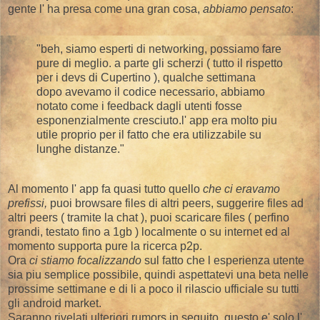
gente l' ha presa come una gran cosa,
abbiamo pensato
:
"beh, siamo esperti di networking, possiamo fare
pure di meglio. a parte gli scherzi ( tutto il rispetto
per i devs di Cupertino ), qualche settimana
dopo avevamo il codice necessario, abbiamo
notato come i feedback dagli utenti fosse
esponenzialmente cresciuto.l' app era molto piu
utile proprio per il fatto che era utilizzabile su
lunghe distanze."
Al momento l' app fa quasi tutto quello
che ci eravamo
prefissi,
puoi browsare files di altri peers, suggerire files ad
altri peers ( tramite la chat ), puoi scaricare files ( perfino
grandi, testato fino a 1gb ) localmente o su internet ed al
momento supporta pure la ricerca p2p.
Ora
ci stiamo focalizzando
sul fatto che l esperienza utente
sia piu semplice possibile, quindi aspettatevi una beta nelle
prossime settimane e di li a poco il rilascio ufficiale su tutti
gli android market.
Saranno rivelati ulteriori rumors in seguito. questo e' solo l'