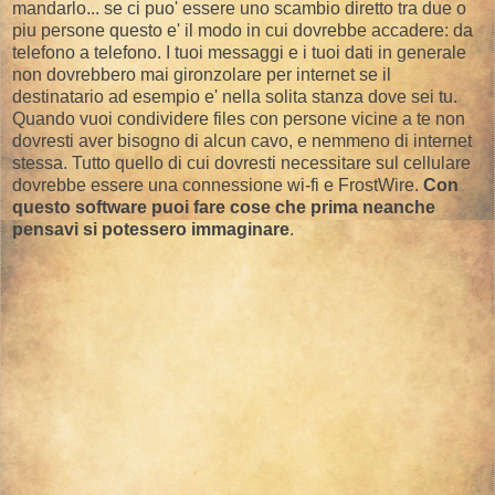
mandarlo... se ci puo' essere uno scambio diretto tra due o
piu persone questo e' il modo in cui dovrebbe accadere: da
telefono a telefono. I tuoi messaggi e i tuoi dati in generale
non dovrebbero mai gironzolare per internet se il
destinatario ad esempio e' nella solita stanza dove sei tu.
Quando vuoi condividere files con persone vicine a te non
dovresti aver bisogno di alcun cavo, e nemmeno di internet
stessa. Tutto quello di cui dovresti necessitare sul cellulare
dovrebbe essere una connessione wi-fi e FrostWire.
Con
questo software puoi fare cose che prima neanche
pensavi si potessero immaginare
.