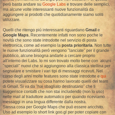
però basta andare su
Google Labs
e trovare delle semplici,
ma alcune volte interessanti nuove funzionalità da
aggiungere ai prodotti che quotidianamente siamo soliti
utilizzare.
Quelli che ritengo più interessanti riguardano
Gmail
e
Google Maps.
Recentemente infatti non sono poche le
novità che sono state introdotte nel servizio di posta
elettronica, come ad esempio la
posta prioritaria
. Non tutte
le nuove funzionalità però vengono "lanciate" per il grande
pubblico, alcune bisogna andarle a cercare proprio
all'interno dei Labs. Io mi son trovato molto bene con alcuni
"speciali" nuovi che si aggiungono alla classica stellina per
segnalare e smistare i vari tipi di messaggi ricevuti. Nel
corso degli anni molte features sono state introdotte e
qui
potete visualizzare su cosa hanno lavorato quelli del team
di Gmail. Si va da "hai sbagliato destinatario" che ti
suggerisce contatti che non stai includendo (non lo uso)
nelle mail al traduttore automatico per quando riceviamo
messaggi in una lingua differente dalla nostra.
Stessa cosa per Google Maps che può essere aricchito.
Uso ad esempio lo short link goo.gl per poter copiare con