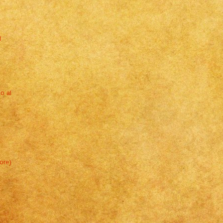
d
o al
ore)