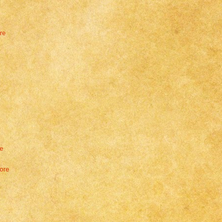
re
e
tore