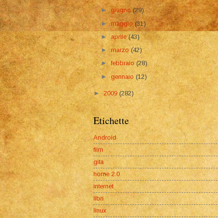
►
giugno
(29)
►
maggio
(31)
►
aprile
(43)
►
marzo
(42)
►
febbraio
(28)
►
gennaio
(12)
►
2009
(282)
Etichette
Android
film
gita
home 2.0
internet
libri
linux