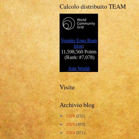
Calcolo distribuito TEAM
Visite
Archivio blog
►
2026
(233)
►
2025
(420)
►
2024
(371)