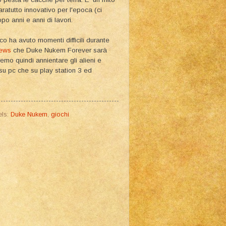
aratutto innovativo per l'epoca (ci
o anni e anni di lavori.
o ha avuto momenti difficili durante
ews
che Duke Nukem Forever sarà
emo quindi annientare gli alieni e
su pc che su play station 3 ed
els:
Duke Nukem
,
giochi