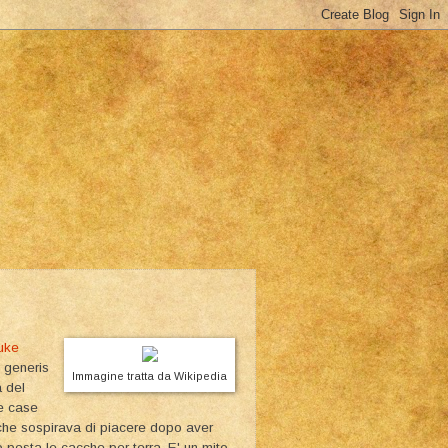
uke
i generis
Immagine tratta da Wikipedia
a del
le case
ui che sospirava di piacere dopo aver
 pesta le cacche per terra. E' un mito