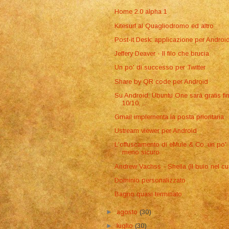
Home 2.0 alpha 1
Kitesurf al Quagliodromo ed altro
Post-it Desk: applicazione per Androi
Jeffery Deaver - Il filo che brucia
Un po' di successo per Twitter
Share by QR code per Android
Su Android, Ubuntu One sarà gratis fin
10/10, ...
Gmail implementa la posta prioritaria
Ustream viewer per Android
L'offuscamento di eMule & Co. un po'
meno sicuro
Andrew Vachss - Shella (Il buio nel cu
Dominio personalizzato
Bagno quasi terminato
►
agosto
(30)
►
luglio
(30)