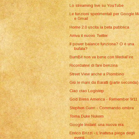
Lo streaming live su YouTube
Le funzioni sperimentali per Google 
e Gmail
Home 2.0 uscita la beta pubblica
Arriva il nuovo Twitter
Il power balance funziona? O è una
bufala?
BurnBit non va bene con MediaFire
Ricordatevi di fare benzina
Street View anche a Piombino
Giù le mani da Baratti (parte seconda)
Ciao ciao Logistep
God Bless America - Remember 9/11
Stephen Gunn - Commando ombra
Torna Duke Nukem
Google Instant: una nuova era.
Enrico Brizzi - L'inattesa piega degli
eventi