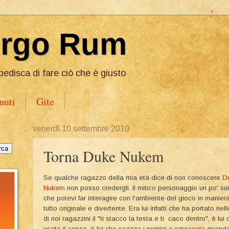
Ergo Rum
pedisca di fare ciò che è giusto
nuti
Gite
venerdì 10 settembre 2010
Torna Duke Nukem
Se qualche ragazzo della mia età dice di non conoscere
D
Nukem
non posso credergli. Il mitico personaggio un po' su
che potevi far interagire con l'ambiente del gioco in manier
tutto originale e divertente. Era lui infatti che ha portato nel
di noi ragazzini il "ti stacco la testa e ti caco dentro", è l
usato il cesso, è lui che scazza i nemici e smoccola quando