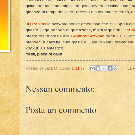
quindi per molti nostalgici. Un gioco divertentissimo, uno sp
giocavo ai tempi del liceo) adesso è nuovamente realtà, dop
3D Realms
la software house americana che sviluppa il gioc
questo lungo periodo di gestazione, ma si legge su
Cnet N
presto realtà grazie alla
Gearbox Software
per il 2011. Potr
prenderli a calci nel culo grazie a Duke Nukem Forever sia 
xbox360. Fantastico.
Yeah, piece of cake
Posted by
Jack O. Lyroid
at
11:37
Lab
Nessun commento:
Posta un commento