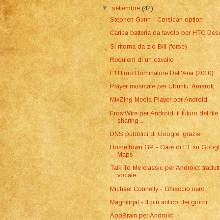
▼
settembre
(42)
Stephen Gunn - Corsican option
Carica batteria da tavolo per HTC Desi
Si ritorna da zio Bill (forse)
Requiem di un cavallo
L'Ultimo Dominatore Dell'Aria (2010)
Player musicale per Ubuntu: Amarok
MixZing Media Player per Android
FrostWire per Android: il futuro del file
sharing ...
DNS pubblici di Google: grazie
HomeTown GP - Gare di F1 su Googl
Maps
Talk To Me classic per Android: tradut
vocale
Michael Connelly - Ghiaccio nero
Magnifiqat - Il più antico dei giorni
AppBrain per Android