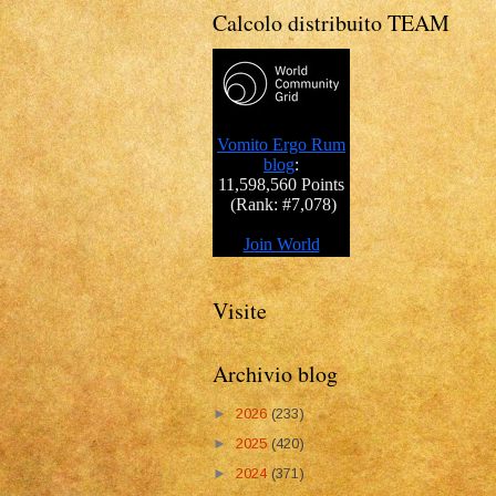
Calcolo distribuito TEAM
Visite
Archivio blog
►
2026
(233)
►
2025
(420)
►
2024
(371)