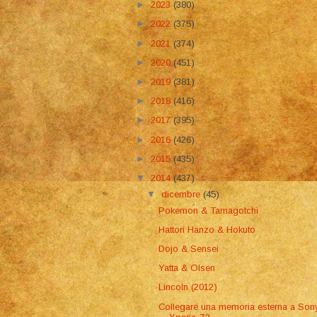
►
2023
(380)
►
2022
(375)
►
2021
(374)
►
2020
(451)
►
2019
(381)
►
2018
(416)
►
2017
(395)
►
2016
(426)
►
2015
(435)
▼
2014
(437)
▼
dicembre
(45)
Pokemon & Tamagotchi
Hattori Hanzo & Hokuto
Dojo & Sensei
Yatta & Olsen
Lincoln (2012)
Collegare una memoria esterna a Son