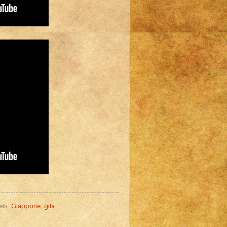
els:
Giappone
,
gita