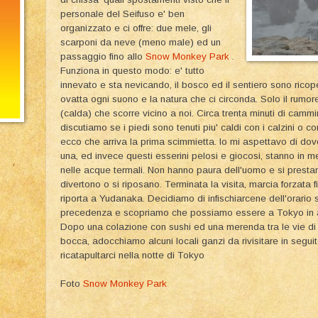
personale del Seifuso e' ben
organizzato e ci offre: due mele, gli
scarponi da neve (meno male) ed un
passaggio fino allo
Snow Monkey Park
.
Funziona in questo modo: e' tutto
innevato e sta nevicando, il bosco ed il sentiero sono ricop
ovatta ogni suono e la natura che ci circonda. Solo il rumo
(calda) che scorre vicino a noi. Circa trenta minuti di camm
discutiamo se i piedi sono tenuti piu' caldi con i calzini o co
ecco che arriva la prima scimmietta. Io mi aspettavo di dover
una, ed invece questi esserini pelosi e giocosi, stanno in m
nelle acque termali. Non hanno paura dell'uomo e si prest
divertono o si riposano. Terminata la visita, marcia forzata f
riporta a Yudanaka. Decidiamo di infischiarcene dell'orario su
precedenza e scopriamo che possiamo essere a Tokyo in ant
Dopo una colazione con sushi ed una merenda tra le vie d
bocca, adocchiamo alcuni locali ganzi da rivisitare in segui
ricatapultarci nella notte di Tokyo
Foto
Snow Monkey Park