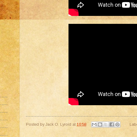
Posted by
Jack O. Lyroid
at
10:58
Lab