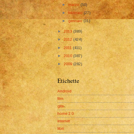
►
marzo
(50)
►
febbraio
(27)
►
gennaio
(31)
►
2013
(389)
►
2012
(424)
►
2011
(411)
►
2010
(387)
►
2009
(282)
Etichette
Android
film
gita
home 2.0
internet
libri