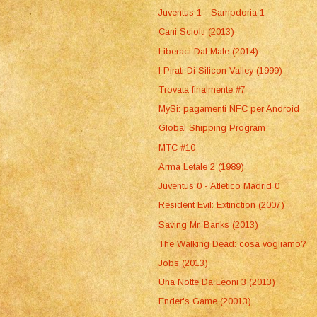
Juventus 1 - Sampdoria 1
Cani Sciolti (2013)
Liberaci Dal Male (2014)
I Pirati Di Silicon Valley (1999)
Trovata finalmente #7
MySi: pagamenti NFC per Android
Global Shipping Program
MTC #10
Arma Letale 2 (1989)
Juventus 0 - Atletico Madrid 0
Resident Evil: Extinction (2007)
Saving Mr. Banks (2013)
The Walking Dead: cosa vogliamo?
Jobs (2013)
Una Notte Da Leoni 3 (2013)
Ender's Game (20013)