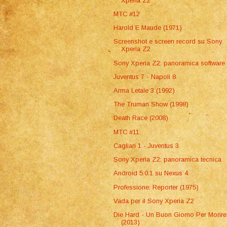
Xperia Z2
MTC #12
Harold E Maude (1971)
Screenshot e screen record su Sony
Xperia Z2
Sony Xperia Z2: panoramica software
Juventus 7 - Napoli 8
Arma Letale 3 (1992)
The Truman Show (1998)
Death Race (2008)
MTC #11
Cagliari 1 - Juventus 3
Sony Xperia Z2: panoramica tecnica
Android 5.0.1 su Nexus 4
Professione: Reporter (1975)
Vada per il Sony Xperia Z2
Die Hard - Un Buon Giorno Per Morire
(2013)