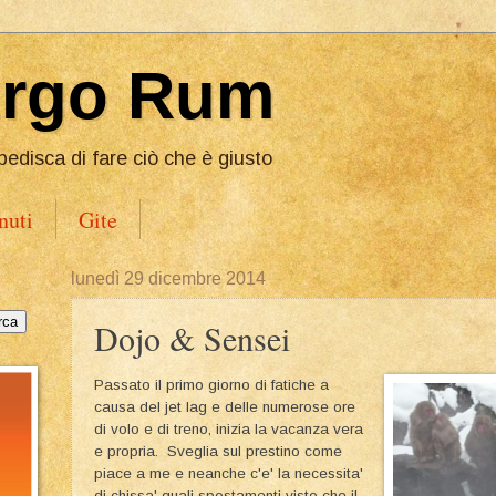
Ergo Rum
pedisca di fare ciò che è giusto
nuti
Gite
lunedì 29 dicembre 2014
Dojo & Sensei
Passato il primo giorno di fatiche a
causa del jet lag e delle numerose ore
di volo e di treno, inizia la vacanza vera
e propria. Sveglia sul prestino come
piace a me e neanche c'e' la necessita'
di chissa' quali spostamenti visto che il