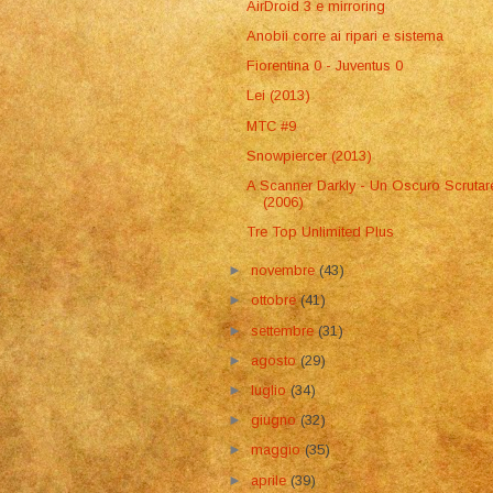
AirDroid 3 e mirroring
Anobii corre ai ripari e sistema
Fiorentina 0 - Juventus 0
Lei (2013)
MTC #9
Snowpiercer (2013)
A Scanner Darkly - Un Oscuro Scrutar
(2006)
Tre Top Unlimited Plus
►
novembre
(43)
►
ottobre
(41)
►
settembre
(31)
►
agosto
(29)
►
luglio
(34)
►
giugno
(32)
►
maggio
(35)
►
aprile
(39)