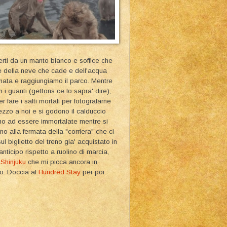
erti da un manto bianco e soffice che
re della neve che cade e dell'acqua
inata e raggiungiamo il parco. Mentre
n i guanti (gettons ce lo sapra' dire),
 fare i salti mortali per fotografarne
ezzo a noi e si godono il calduccio
ano ad essere immortalate mentre si
ino alla fermata della "corriera" che ci
l biglietto del treno gia' acquistato in
icipo rispetto a ruolino di marcia,
i
Shinjuku
che mi picca ancora in
to. Doccia al
Hundred Stay
per poi