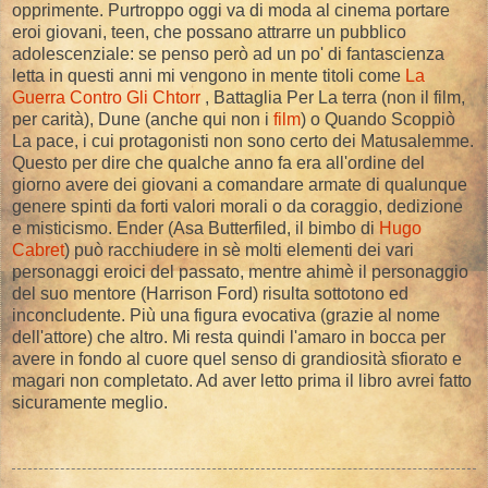
opprimente. Purtroppo oggi va di moda al cinema portare
eroi giovani, teen, che possano attrarre un pubblico
adolescenziale: se penso però ad un po' di fantascienza
letta in questi anni mi vengono in mente titoli come
La
Guerra Contro Gli Chtorr
, Battaglia Per La terra (non il film,
per carità), Dune (anche qui non i
film
) o Quando Scoppiò
La pace, i cui protagonisti non sono certo dei Matusalemme.
Questo per dire che qualche anno fa era all'ordine del
giorno avere dei giovani a comandare armate di qualunque
genere spinti da forti valori morali o da coraggio, dedizione
e misticismo. Ender (Asa Butterfiled, il bimbo di
Hugo
Cabret
) può racchiudere in sè molti elementi dei vari
personaggi eroici del passato, mentre ahimè il personaggio
del suo mentore (Harrison Ford) risulta sottotono ed
inconcludente. Più una figura evocativa (grazie al nome
dell'attore) che altro. Mi resta quindi l'amaro in bocca per
avere in fondo al cuore quel senso di grandiosità sfiorato e
magari non completato. Ad aver letto prima il libro avrei fatto
sicuramente meglio.