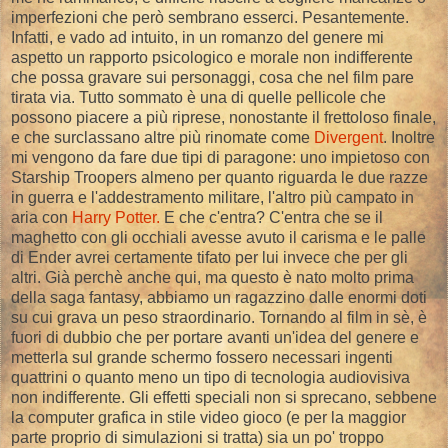
imperfezioni che però sembrano esserci. Pesantemente.
Infatti, e vado ad intuito, in un romanzo del genere mi
aspetto un rapporto psicologico e morale non indifferente
che possa gravare sui personaggi, cosa che nel film pare
tirata via. Tutto sommato è una di quelle pellicole che
possono piacere a più riprese, nonostante il frettoloso finale,
e che surclassano altre più rinomate come
Divergent
. Inoltre
mi vengono da fare due tipi di paragone: uno impietoso con
Starship Troopers almeno per quanto riguarda le due razze
in guerra e l'addestramento militare, l'altro più campato in
aria con
Harry Potter.
E che c'entra? C'entra che se il
maghetto con gli occhiali avesse avuto il carisma e le palle
di Ender avrei certamente tifato per lui invece che per gli
altri. Già perchè anche qui, ma questo è nato molto prima
della saga fantasy, abbiamo un ragazzino dalle enormi doti
su cui grava un peso straordinario. Tornando al film in sè, è
fuori di dubbio che per portare avanti un'idea del genere e
metterla sul grande schermo fossero necessari ingenti
quattrini o quanto meno un tipo di tecnologia audiovisiva
non indifferente. Gli effetti speciali non si sprecano, sebbene
la computer grafica in stile video gioco (e per la maggior
parte proprio di simulazioni si tratta) sia un po' troppo