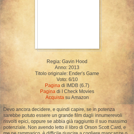
Regia: Gavin Hood
Anno: 2013
Titolo originale: Ender's Game
Voto: 6/10
Pagina
di IMDB (6.7)
Pagina
di I Check Movies
Acquista
su Amazon
Devo ancora decidere, e quindi capire, se in potenza
sarebbe potuto essere un grande film dagli innumerevoli
risvolti epici, oppure se abbia già raggiunto il suo massimo
potenziale. Non avendo letto il libro di Orson Scott Card, e
me ne rammarico, è difficile riuscire a cogliere mancanze o