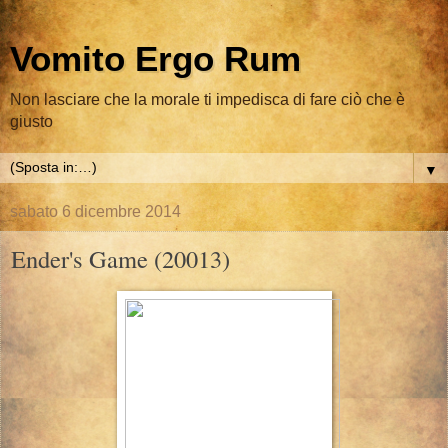
Vomito Ergo Rum
Non lasciare che la morale ti impedisca di fare ciò che è
giusto
▼
sabato 6 dicembre 2014
Ender's Game (20013)