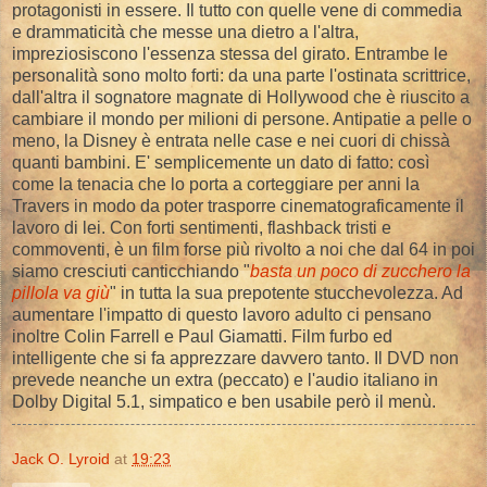
protagonisti in essere. Il tutto con quelle vene di commedia
e drammaticità che messe una dietro a l'altra,
impreziosiscono l'essenza stessa del girato. Entrambe le
personalità sono molto forti: da una parte l'ostinata scrittrice,
dall'altra il sognatore magnate di Hollywood che è riuscito a
cambiare il mondo per milioni di persone. Antipatie a pelle o
meno, la Disney è entrata nelle case e nei cuori di chissà
quanti bambini. E' semplicemente un dato di fatto: così
come la tenacia che lo porta a corteggiare per anni la
Travers in modo da poter trasporre cinematograficamente il
lavoro di lei. Con forti sentimenti, flashback tristi e
commoventi, è un film forse più rivolto a noi che dal 64 in poi
siamo cresciuti canticchiando "
basta un poco di zucchero la
pillola va giù
" in tutta la sua prepotente stucchevolezza. Ad
aumentare l'impatto di questo lavoro adulto ci pensano
inoltre Colin Farrell e Paul Giamatti. Film furbo ed
intelligente che si fa apprezzare davvero tanto. Il DVD non
prevede neanche un extra (peccato) e l'audio italiano in
Dolby Digital 5.1, simpatico e ben usabile però il menù.
Jack O. Lyroid
at
19:23