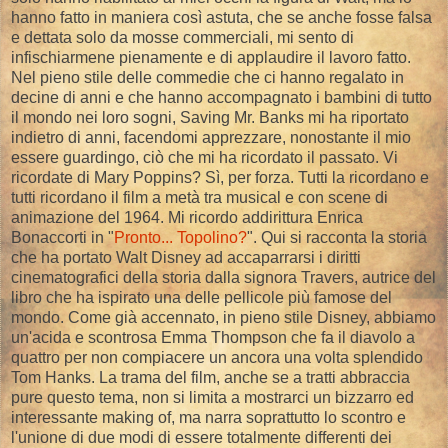
hanno fatto in maniera così astuta, che se anche fosse falsa
e dettata solo da mosse commerciali, mi sento di
infischiarmene pienamente e di applaudire il lavoro fatto.
Nel pieno stile delle commedie che ci hanno regalato in
decine di anni e che hanno accompagnato i bambini di tutto
il mondo nei loro sogni, Saving Mr. Banks mi ha riportato
indietro di anni, facendomi apprezzare, nonostante il mio
essere guardingo, ciò che mi ha ricordato il passato. Vi
ricordate di Mary Poppins? Sì, per forza. Tutti la ricordano e
tutti ricordano il film a metà tra musical e con scene di
animazione del 1964. Mi ricordo addirittura Enrica
Bonaccorti in "
Pronto... Topolino?
". Qui si racconta la storia
che ha portato Walt Disney ad accaparrarsi i diritti
cinematografici della storia dalla signora Travers, autrice del
libro che ha ispirato una delle pellicole più famose del
mondo. Come già accennato, in pieno stile Disney, abbiamo
un'acida e scontrosa Emma Thompson che fa il diavolo a
quattro per non compiacere un ancora una volta splendido
Tom Hanks. La trama del film, anche se a tratti abbraccia
pure questo tema, non si limita a mostrarci un bizzarro ed
interessante making of, ma narra soprattutto lo scontro e
l'unione di due modi di essere totalmente differenti dei