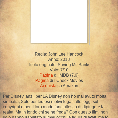
Regia: John Lee Hancock
Anno: 2013
Titolo originale: Saving Mr. Banks
Voto: 7/10
Pagina
di IMDB (7.6)
Pagina
di I Check Movies
Acquista
su Amazon
Per Disney, anzi, per LA Disney non ho mai avuto molta
simpatia, Solo per tediosi motivi legati alle leggi sul
copyright e per il loro modo fanciullesco di dipingere la
realtà. Ma in fondo chi se ne frega? Con questo film, non
solo hanno riabilitato ai miei occhi la figura di Walt, ma lo