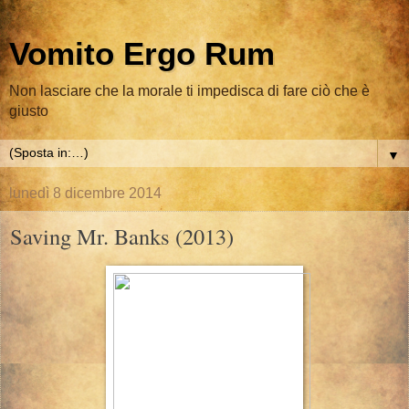
Vomito Ergo Rum
Non lasciare che la morale ti impedisca di fare ciò che è
giusto
▼
lunedì 8 dicembre 2014
Saving Mr. Banks (2013)