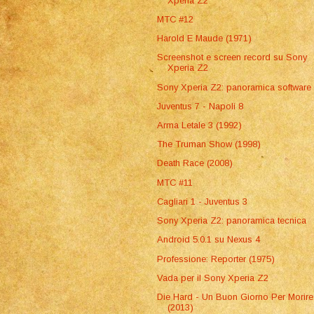
Xperia Z2
MTC #12
Harold E Maude (1971)
Screenshot e screen record su Sony
Xperia Z2
Sony Xperia Z2: panoramica software
Juventus 7 - Napoli 8
Arma Letale 3 (1992)
The Truman Show (1998)
Death Race (2008)
MTC #11
Cagliari 1 - Juventus 3
Sony Xperia Z2: panoramica tecnica
Android 5.0.1 su Nexus 4
Professione: Reporter (1975)
Vada per il Sony Xperia Z2
Die Hard - Un Buon Giorno Per Morire
(2013)