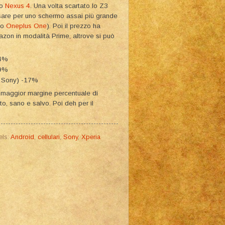
io
Nexus 4
. Una volta scartato lo Z3
sare per uno schermo assai più grande
to
Oneplus One
). Poi il prezzo ha
on in modalità Prime, altrove si può
24%
19%
a Sony) -17%
il maggior margine percentuale di
o, sano e salvo. Poi deh per il
els:
Android
,
cellulari
,
Sony
,
Xperia