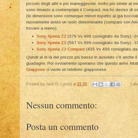
piccolo degli altri e più maneggevole, molto più simile al m
sono rimasto a contemplare il Compact, ma ho deciso di o
(le dimensioni sono comunque minori rispetto al già boccia
nuovamente avuto un ruolo determinante (comparo con Amaz
trovare a meno):
Sony Xperia Z2
(379 Vs 499 consigliato da Sony) -
Sony Xperia Z3
(567 Vs 699 consigliato da Sony) -
Sony Xperia Z3 Compact
(415 Vs 499 consigliato d
Quindi al di là del prezzo più basso in assoluto c'è anche 
guadagno. Poi ovviamente speriamo che questo arrivi. Intatt
Giappone
ci vuole un telefono giapponese.
Posted by
Jack O. Lyroid
at
21:33
Lab
Nessun commento:
Posta un commento