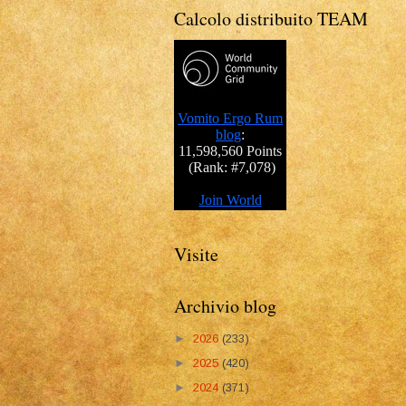
Calcolo distribuito TEAM
Visite
Archivio blog
►
2026
(233)
►
2025
(420)
►
2024
(371)