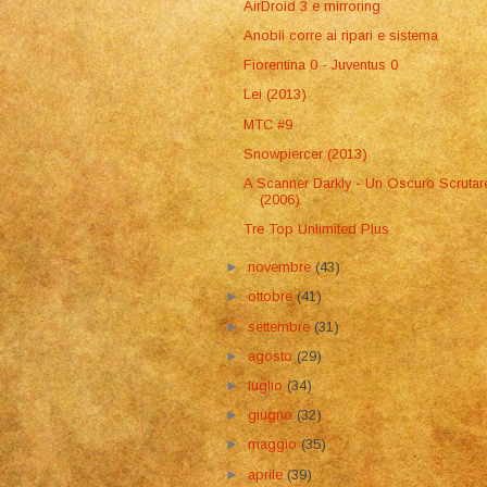
AirDroid 3 e mirroring
Anobii corre ai ripari e sistema
Fiorentina 0 - Juventus 0
Lei (2013)
MTC #9
Snowpiercer (2013)
A Scanner Darkly - Un Oscuro Scrutar
(2006)
Tre Top Unlimited Plus
►
novembre
(43)
►
ottobre
(41)
►
settembre
(31)
►
agosto
(29)
►
luglio
(34)
►
giugno
(32)
►
maggio
(35)
►
aprile
(39)