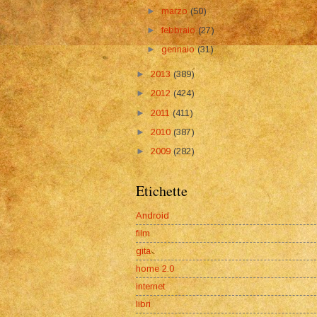
►
marzo
(50)
►
febbraio
(27)
►
gennaio
(31)
►
2013
(389)
►
2012
(424)
►
2011
(411)
►
2010
(387)
►
2009
(282)
Etichette
Android
film
gita
home 2.0
internet
libri