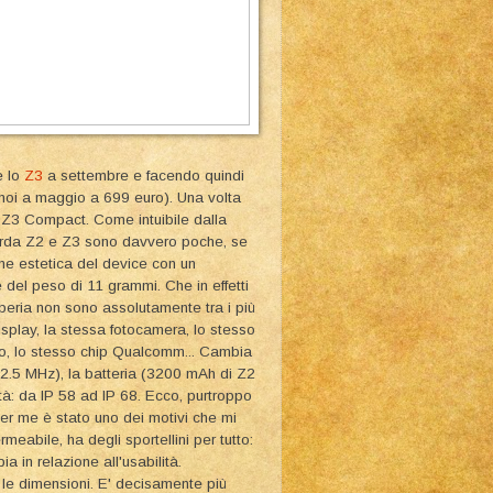
e lo
Z3
a settembre e facendo quindi
 noi a maggio a 699 euro). Una volta
e Z3 Compact. Come intuibile dalla
arda Z2 e Z3 sono davvero poche, se
ione estetica del device con un
del peso di 11 grammi. Che in effetti
i Xperia non sono assolutamente tra i più
isplay, la stessa fotocamera, lo stesso
rno, lo stesso chip Qualcomm... Cambia
 2.5 MHz), la batteria (3200 mAh di Z2
tà: da IP 58 ad IP 68. Ecco, purtroppo
r me è stato uno dei motivi che mi
eabile, ha degli sportellini per tutto:
 in relazione all'usabilità.
le dimensioni. E' decisamente più