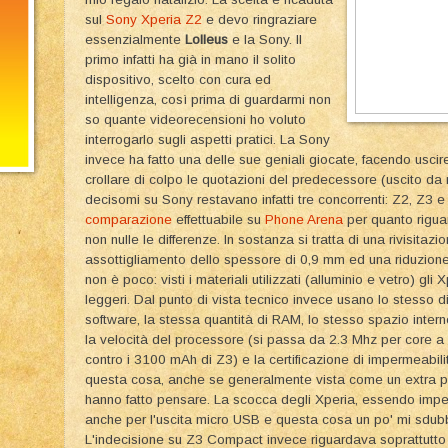
sul
Sony Xperia Z2
e devo ringraziare
essenzialmente
Lolleus
e la Sony. Il
primo infatti ha già in mano il solito
dispositivo, scelto con cura ed
intelligenza, così prima di guardarmi non
so quante videorecensioni ho voluto
interrogarlo sugli aspetti pratici. La Sony
invece ha fatto una delle sue geniali giocate, facendo uscir
crollare di colpo le quotazioni del predecessore (uscito da
decisomi su Sony restavano infatti tre concorrenti: Z2, Z3 
comparazione
effettuabile su
Phone Arena
per quanto rigu
non nulle le differenze. In sostanza si tratta di una rivisitaz
assottigliamento dello spessore di 0,9 mm ed una riduzione 
non è poco: visti i materiali utilizzati (alluminio e vetro) gl
leggeri. Dal punto di vista tecnico invece usano lo stesso d
software, la stessa quantità di RAM, lo stesso spazio inte
la velocità del processore (si passa da 2.3 Mhz per core a
contro i 3100 mAh di Z3) e la certificazione di impermeabili
questa cosa, anche se generalmente vista come un extra pe
hanno fatto pensare. La scocca degli Xperia, essendo imperm
anche per l'uscita micro USB e questa cosa un po' mi sdubbia
L'indecisione su Z3 Compact invece riguardava soprattutto 