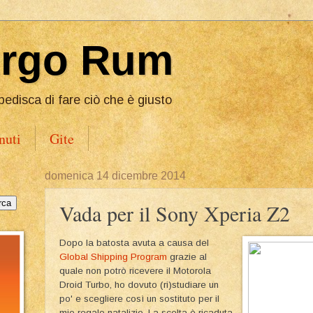
Ergo Rum
pedisca di fare ciò che è giusto
nuti
Gite
domenica 14 dicembre 2014
Vada per il Sony Xperia Z2
Dopo la batosta avuta a causa del
Global Shipping Program
grazie al
quale non potrò ricevere il Motorola
Droid Turbo, ho dovuto (ri)studiare un
po' e scegliere così un sostituto per il
mio regalo natalizio. La scelta è ricaduta