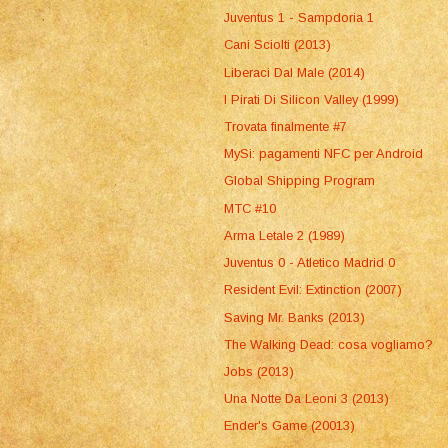
Juventus 1 - Sampdoria 1
Cani Sciolti (2013)
Liberaci Dal Male (2014)
I Pirati Di Silicon Valley (1999)
Trovata finalmente #7
MySi: pagamenti NFC per Android
Global Shipping Program
MTC #10
Arma Letale 2 (1989)
Juventus 0 - Atletico Madrid 0
Resident Evil: Extinction (2007)
Saving Mr. Banks (2013)
The Walking Dead: cosa vogliamo?
Jobs (2013)
Una Notte Da Leoni 3 (2013)
Ender's Game (20013)