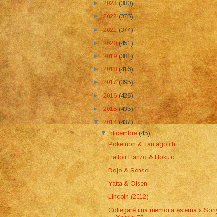
►
2023
(380)
►
2022
(375)
►
2021
(374)
►
2020
(451)
►
2019
(381)
►
2018
(416)
►
2017
(395)
►
2016
(426)
►
2015
(435)
▼
2014
(437)
▼
dicembre
(45)
Pokemon & Tamagotchi
Hattori Hanzo & Hokuto
Dojo & Sensei
Yatta & Olsen
Lincoln (2012)
Collegare una memoria esterna a Son