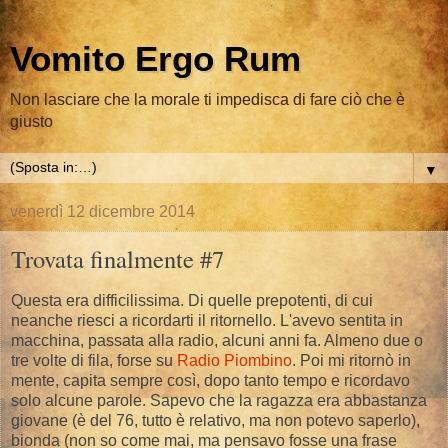
Vomito Ergo Rum
Non lasciare che la morale ti impedisca di fare ciò che è
giusto
▼
venerdì 12 dicembre 2014
Trovata finalmente #7
Questa era difficilissima. Di quelle prepotenti, di cui
neanche riesci a ricordarti il ritornello. L'avevo sentita in
macchina, passata alla radio, alcuni anni fa. Almeno due o
tre volte di fila, forse su
Radio Piombino
. Poi mi ritornò in
mente, capita sempre così, dopo tanto tempo e ricordavo
solo alcune parole. Sapevo che la ragazza era abbastanza
giovane (è del 76, tutto è relativo, ma non potevo saperlo),
bionda (non so come mai, ma pensavo fosse una frase