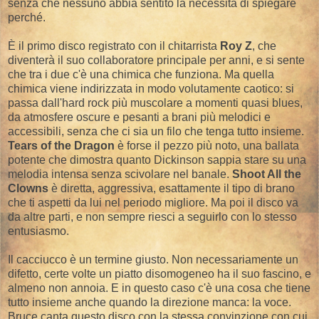
senza che nessuno abbia sentito la necessità di spiegare
perché.
È il primo disco registrato con il chitarrista
Roy Z
, che
diventerà il suo collaboratore principale per anni, e si sente
che tra i due c'è una chimica che funziona. Ma quella
chimica viene indirizzata in modo volutamente caotico: si
passa dall'hard rock più muscolare a momenti quasi blues,
da atmosfere oscure e pesanti a brani più melodici e
accessibili, senza che ci sia un filo che tenga tutto insieme.
Tears of the Dragon
è forse il pezzo più noto, una ballata
potente che dimostra quanto Dickinson sappia stare su una
melodia intensa senza scivolare nel banale.
Shoot All the
Clowns
è diretta, aggressiva, esattamente il tipo di brano
che ti aspetti da lui nel periodo migliore. Ma poi il disco va
da altre parti, e non sempre riesci a seguirlo con lo stesso
entusiasmo.
Il cacciucco è un termine giusto. Non necessariamente un
difetto, certe volte un piatto disomogeneo ha il suo fascino, e
almeno non annoia. E in questo caso c'è una cosa che tiene
tutto insieme anche quando la direzione manca: la voce.
Bruce canta questo disco con la stessa convinzione con cui