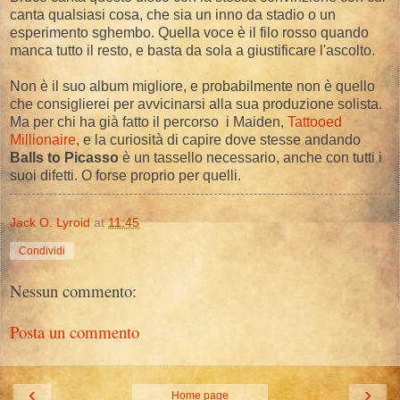
canta qualsiasi cosa, che sia un inno da stadio o un
esperimento sghembo. Quella voce è il filo rosso quando
manca tutto il resto, e basta da sola a giustificare l'ascolto.
Non è il suo album migliore, e probabilmente non è quello
che consiglierei per avvicinarsi alla sua produzione solista.
Ma per chi ha già fatto il percorso i Maiden,
Tattooed
Millionaire
, e la curiosità di capire dove stesse andando
Balls to Picasso
è un tassello necessario, anche con tutti i
suoi difetti. O forse proprio per quelli.
Jack O. Lyroid
at
11:45
Condividi
Nessun commento:
Posta un commento
‹
›
Home page