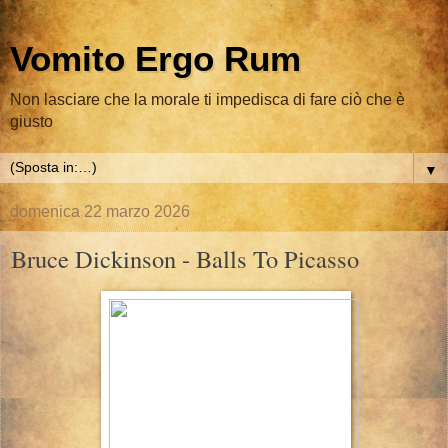
Vomito Ergo Rum
Non lasciare che la morale ti impedisca di fare ciò che è
giusto
▼
domenica 22 marzo 2026
Bruce Dickinson - Balls To Picasso