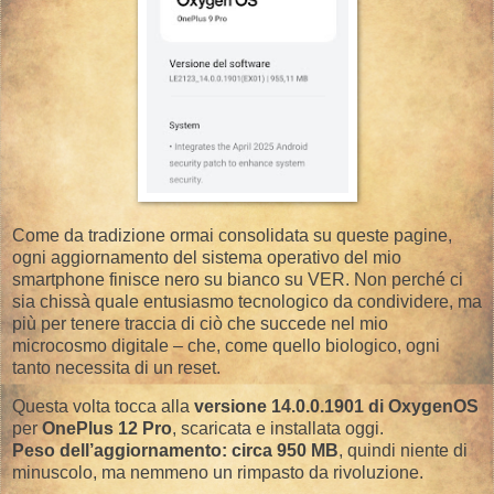
Come da tradizione ormai consolidata su queste pagine,
ogni aggiornamento del sistema operativo del mio
smartphone finisce nero su bianco su VER. Non perché ci
sia chissà quale entusiasmo tecnologico da condividere, ma
più per tenere traccia di ciò che succede nel mio
microcosmo digitale – che, come quello biologico, ogni
tanto necessita di un reset.
Questa volta tocca alla
versione 14.0.0.1901 di OxygenOS
per
OnePlus 12 Pro
, scaricata e installata oggi.
Peso dell’aggiornamento: circa 950 MB
, quindi niente di
minuscolo, ma nemmeno un rimpasto da rivoluzione.