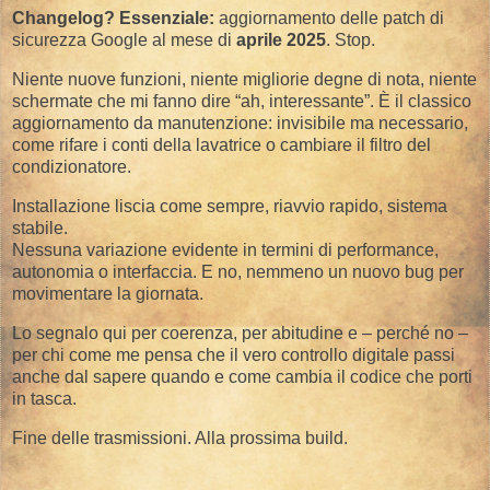
Changelog? Essenziale:
aggiornamento delle patch di
sicurezza Google al mese di
aprile 2025
. Stop.
Niente nuove funzioni, niente migliorie degne di nota, niente
schermate che mi fanno dire “ah, interessante”. È il classico
aggiornamento da manutenzione: invisibile ma necessario,
come rifare i conti della lavatrice o cambiare il filtro del
condizionatore.
Installazione liscia come sempre, riavvio rapido, sistema
stabile.
Nessuna variazione evidente in termini di performance,
autonomia o interfaccia. E no, nemmeno un nuovo bug per
movimentare la giornata.
Lo segnalo qui per coerenza, per abitudine e – perché no –
per chi come me pensa che il vero controllo digitale passi
anche dal sapere quando e come cambia il codice che porti
in tasca.
Fine delle trasmissioni. Alla prossima build.