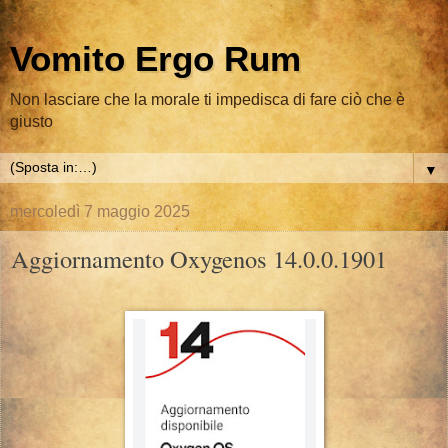
Vomito Ergo Rum
Non lasciare che la morale ti impedisca di fare ciò che è
giusto
▼
mercoledì 7 maggio 2025
Aggiornamento Oxygenos 14.0.0.1901