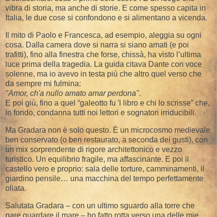
vibra di storia, ma anche di storie. E come spesso capita in
Italia, le due cose si confondono e si alimentano a vicenda.
Il mito di Paolo e Francesca, ad esempio, aleggia su ogni
cosa. Dalla camera dove si narra si siano amati (e poi
trafitti), fino alla finestra che forse, chissà, ha visto l’ultima
luce prima della tragedia. La guida citava Dante con voce
solenne, ma io avevo in testa più che altro quel verso che
da sempre mi fulmina:
"Amor, ch'a nullo amato amar perdona"
.
E poi giù, fino a quel “galeotto fu 'l libro e chi lo scrisse” che,
in fondo, condanna tutti noi lettori e sognatori irriducibili.
Ma Gradara non è solo questo. È un microcosmo medievale
ben conservato (o ben restaurato, a seconda dei gusti), con
un mix sorprendente di rigore architettonico e vezzo
turistico. Un equilibrio fragile, ma affascinante. E poi il
castello vero e proprio: sala delle torture, camminamenti, il
giardino pensile… una macchina del tempo perfettamente
oliata.
Salutata Gradara – con un ultimo sguardo alla torre che
pare guardare il mare – ho fatto rotta verso una delle mie