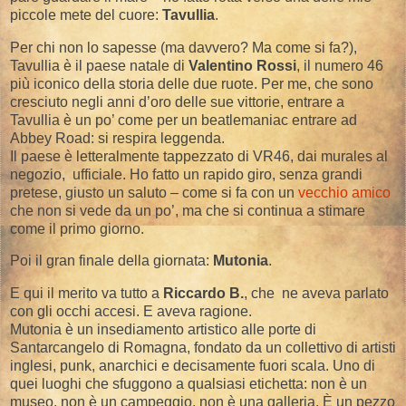
piccole mete del cuore:
Tavullia
.
Per chi non lo sapesse (ma davvero? Ma come si fa?),
Tavullia è il paese natale di
Valentino Rossi
, il numero 46
più iconico della storia delle due ruote. Per me, che sono
cresciuto negli anni d’oro delle sue vittorie, entrare a
Tavullia è un po’ come per un beatlemaniac entrare ad
Abbey Road: si respira leggenda.
Il paese è letteralmente tappezzato di VR46, dai murales al
negozio, ufficiale. Ho fatto un rapido giro, senza grandi
pretese, giusto un saluto – come si fa con un
vecchio amico
che non si vede da un po’, ma che si continua a stimare
come il primo giorno.
Poi il gran finale della giornata:
Mutonia
.
E qui il merito va tutto a
Riccardo B.
, che ne aveva parlato
con gli occhi accesi. E aveva ragione.
Mutonia è un insediamento artistico alle porte di
Santarcangelo di Romagna, fondato da un collettivo di artisti
inglesi, punk, anarchici e decisamente fuori scala. Uno di
quei luoghi che sfuggono a qualsiasi etichetta: non è un
museo, non è un campeggio, non è una galleria. È un pezzo