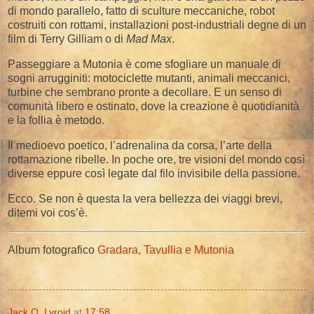
di mondo parallelo, fatto di sculture meccaniche, robot
costruiti con rottami, installazioni post-industriali degne di un
film di Terry Gilliam o di
Mad Max
.
Passeggiare a Mutonia è come sfogliare un manuale di
sogni arrugginiti: motociclette mutanti, animali meccanici,
turbine che sembrano pronte a decollare. E un senso di
comunità libero e ostinato, dove la creazione è quotidianità
e la follia è metodo.
Il medioevo poetico, l’adrenalina da corsa, l’arte della
rottamazione ribelle. In poche ore, tre visioni del mondo così
diverse eppure così legate dal filo invisibile della passione.
Ecco. Se non è questa la vera bellezza dei viaggi brevi,
ditemi voi cos’è.
Album fotografico
Gradara, Tavullia e Mutonia
Jack O. Lyroid
at
17:58