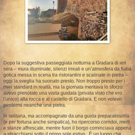
Dopo la suggestiva passeggiata notturna a Gradara di ieri
sera – mura illuminate, silenzi irreali e un’atmosfera da fiaba
gotica messa in scena tra ristorantini e scalinate in pietra –
oggi la sveglia ha suonato presto. Non troppo presto per i
miei standard in realtà, ma la giornata meritava lo sforzo:
avevo prenotato una visita guidata (privata visto che ero
l'unico) alla rocca e al castello di Gradara. E non volevo
perdermi neanche una pietra.
In solitaria, ma accompagnato da una guida preparatissima
(e per fortuna anche simpatica), ho ripercorso corridoi, merli
e stanze affrescate, mentre fuori il borgo cominciava appena
a stiracchiarsi sotto il primo sole estivo . È un luogo che