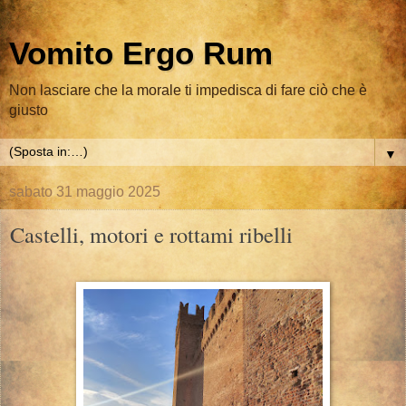
Vomito Ergo Rum
Non lasciare che la morale ti impedisca di fare ciò che è
giusto
▼
sabato 31 maggio 2025
Castelli, motori e rottami ribelli