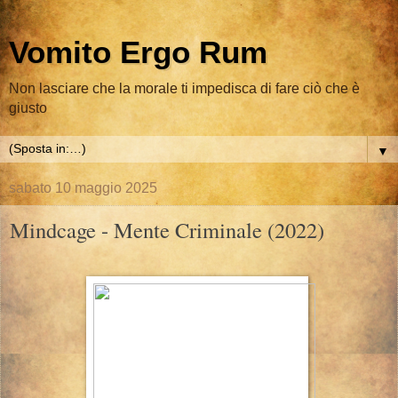
Vomito Ergo Rum
Non lasciare che la morale ti impedisca di fare ciò che è
giusto
▼
sabato 10 maggio 2025
Mindcage - Mente Criminale (2022)