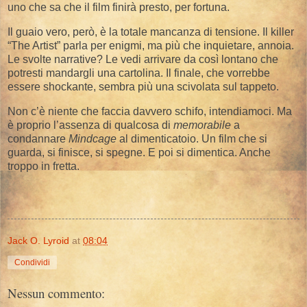
uno che sa che il film finirà presto, per fortuna.
Il guaio vero, però, è la totale mancanza di tensione. Il killer
“The Artist” parla per enigmi, ma più che inquietare, annoia.
Le svolte narrative? Le vedi arrivare da così lontano che
potresti mandargli una cartolina. Il finale, che vorrebbe
essere shockante, sembra più una scivolata sul tappeto.
Non c’è niente che faccia davvero schifo, intendiamoci. Ma
è proprio l’assenza di qualcosa di
memorabile
a
condannare
Mindcage
al dimenticatoio. Un film che si
guarda, si finisce, si spegne. E poi si dimentica. Anche
troppo in fretta.
Jack O. Lyroid
at
08:04
Condividi
Nessun commento: