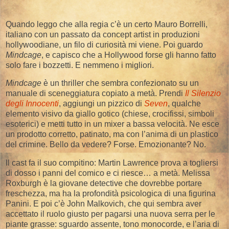
Quando leggo che alla regia c’è un certo Mauro Borrelli,
italiano con un passato da concept artist in produzioni
hollywoodiane, un filo di curiosità mi viene. Poi guardo
Mindcage
, e capisco che a Hollywood forse gli hanno fatto
solo fare i bozzetti. E nemmeno i migliori.
Mindcage
è un thriller che sembra confezionato su un
manuale di sceneggiatura copiato a metà. Prendi
Il Silenzio
degli Innocenti
, aggiungi un pizzico di
Seven
, qualche
elemento visivo da giallo gotico (chiese, crocifissi, simboli
esoterici) e metti tutto in un mixer a bassa velocità. Ne esce
un prodotto corretto, patinato, ma con l’anima di un plastico
del crimine. Bello da vedere? Forse. Emozionante? No.
Il cast fa il suo compitino: Martin Lawrence prova a togliersi
di dosso i panni del comico e ci riesce… a metà. Melissa
Roxburgh è la giovane detective che dovrebbe portare
freschezza, ma ha la profondità psicologica di una figurina
Panini. E poi c’è John Malkovich, che qui sembra aver
accettato il ruolo giusto per pagarsi una nuova serra per le
piante grasse: sguardo assente, tono monocorde, e l’aria di